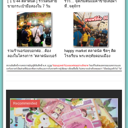
[ 1 ปี 44 ตลาดนัด ] รีวิวเดินสาย
รีวิว… จุดเริ่มต้นแม่ค้าขายเสื้อผ้า
ขายกระเป๋ามือสองใน 7 วัน
ที่..จตุจักร
รวมร้านอร่อยบอกต่อ…ต้อง
happy market ตลาดนัด ชิคๆ ติด
ลองในโครงการ “ตลาดนัมเบอร์
โรงเรียน พระหฤทัยดอนเมือง
วัน ราม2”
(ขายฟรี 1 เดือน , เริ่ม 6 ก.ค.)
Recommended