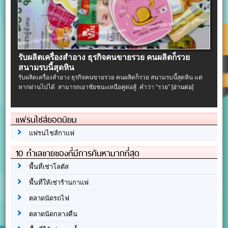
รับผลิตเครื่องสําอาง ธุรกิจคนขายรวย คนผลิตก็รวย
สนามรบนี้สุดหิน
รับผลิตเครื่องสําอาง ธุรกิจคนขายรวย คนผลิตก็รวย สนามรบนี้สุดหิน แต่
หากผ่านไปได้ สามารถเอาชัยชนะเหนือคู่ต่อสู้ คำว่า “รวย”
[อ่านต่อ]
แฟรนไชส์ยอดนิยม
แฟรนไชส์กาแฟ
10 ทำเลขายของที่มีการค้นหามากที่สุด
พื้นที่เช่าโลตัส
พื้นที่ให้เช่าร้านกาแฟ
ตลาดนัดรถไฟ
ตลาดนัดกลางคืน