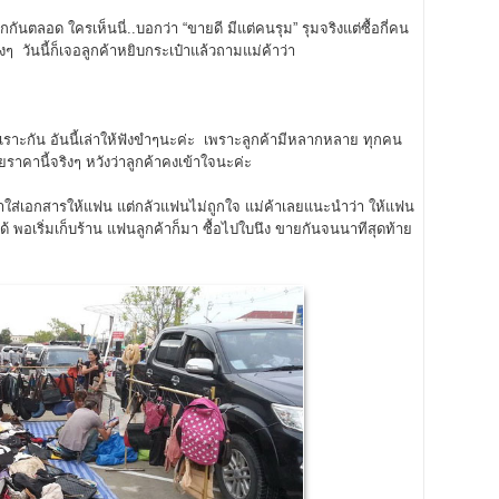
ือกกันตลอด ใครเห็นนี่..บอกว่า “ขายดี มีแต่คนรุม” รุมจริงแต่ซื้อกี่คน
วงๆ วันนี้ก็เจอลูกค้าหยิบกระเป๋าแล้วถามแม่ค้าว่า
ัวเราะกัน อันนี้เล่าให้ฟังขำๆนะค่ะ เพราะลูกค้ามีหลากหลาย ทุกคน
าคานี้จริงๆ หวังว่าลูกค้าคงเข้าใจนะค่ะ
๋าใส่เอกสารให้แฟน แต่กลัวแฟนไม่ถูกใจ แม่ค้าเลยแนะนำว่า ให้แฟน
ด้ พอเริ่มเก็บร้าน แฟนลูกค้าก็มา ซื้อไปใบนึง ขายกันจนนาทีสุดท้าย