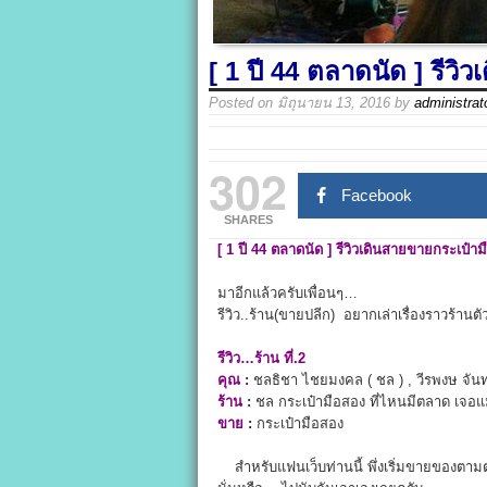
[ 1 ปี 44 ตลาดนัด ] รีว
Posted on
มิถุนายน 13, 2016
by
administrat
302
Facebook
SHARES
[ 1
ปี 44
ตลาดนัด ]
รีวิวเดินสายขายกระเป๋า
มาอีกแล้วครับเพื่อนๆ…
รีวิว..ร้าน(ขายปลีก) อยากเล่าเรื่องราวร้าน
รีวิว…ร้าน ที่.
2
คุณ
:
ชลธิชา ไชยมงคล ( ชล ) , วีรพงษ จันทร
ร้าน
:
ชล กระเป๋ามือสอง ที่ไหนมีตลาด เจอแ
ขาย
:
กระเป๋ามือสอง
สำหรับแฟนเว็บท่านนี้ พึ่งเริ่มขายของตา