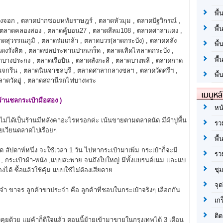
พื้
อก , ตลาดปากซอยหทัยราษฎร์ , ตลาดหัวมุม , ตลาดปัฐวิกรณ์ ,
พื้
, ตลาดคลองสอง , ตลาดคู้บอน27 , ตลาดสีลม108 , ตลาดศาลาแดง ,
าดสุวรรณภูมิ , ตลาดร่มเกล้า , ตลาดบวร(ลาดกระบัง) , ตลาดคลัง
พื
แดงรังสิต , ตลาดชลประทานปากเกร็ด , ตลาดเทิดไทลาดกระบัง ,
พื
บางประกง , ตลาดเรือบิน , ตลาดสังกะสี , ตลาดบางพลี , ตลาดกาด
เจกรีน , ตลาดนินจาชลบุรี , ตลาดศาลากลางชลฯ , ตลาดวัดศรีฯ ,
พื้
 ตลาดวัดอู่ , ตลาดสถานีรถไฟบางพระ
เมนูหล
ร้านชลกระเป๋ามือสอง )
หน
ไม่ได้เป็นร้านมีหลังคาอะไรหรอกค่ะ เน้นขายตามตลาดนัด มีผ้าปูพื้น
รว
ายเวียนตลาดไปเรื่อยๆ
พื้
ดาห์หนึ่ง จะใช้เวลา 1 วัน ไปหากระเป๋ามาเพิ่ม กระเป๋าก็จะมี
รว
อว , กระเป๋าผ้า-หนัง ,แบบสะพาย จนถึงใบใหญ่ มีทั้งแบรนด์เนม และแบ
ชุ
งได้ ซื้อแล้วใช้คุ้ม แบบใช้ไม่ต้องเสียดาย
จุด
ะจำ ขาจร ลูกค้าขาประจำ คือ ลูกค้าที่ชอบในกระเป๋าจริงๆ เลือกกัน
เก
ติด
คุยด้วย แม่ค้าก็ดีใจแล้ว ตอนนี้ย้ายเข้ามาขายในกรุงเทพได้ 3 เดือน