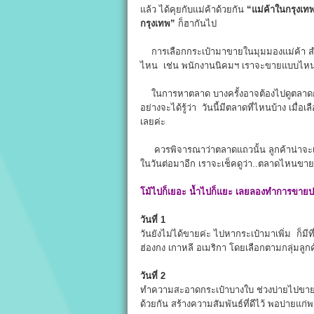
แล้ว ได้คุยกับแม่ค้าด้วยกัน
“แม่ค้าในกรุงเท
กรุงเทพ”
ก็ฮากันไป
การเลือกกระเป๋ามาขายในมุมมองแม่ค้า สำค
ไหน เช่น พนักงานนิคมฯ เราจะขายแบบไหน ต้อ
ในการหาตลาด บางครั้งอาจต้องไปดูตลาดก่อ
อย่างจะได้รู้ว่า วันนี้มีตลาดที่ไหนบ้าง เมื
เลยค่ะ
ควรพิจารณาว่าตลาดแถวนั้น ลูกค้าน่าจะเ
ในวันต่อมาอีก เราจะเช็คดูว่า..ตลาดไหนขายดี-
โม้ไปก็เยอะ น้ำไปก็แยะ เลยลองทำการขายปร
วันที่ 1
วันยังไม่ได้ขายค่ะ ไปหากระเป๋ามาเพิ่ม ก็มีท
ฮ่องกง เกาหลี อเมริกา โดยเลือกตามกลุ่มลูกค
วันที่ 2
ทำความสะอาดกระเป๋าบางใบ ช่วงบ่ายไปขายตล
ด้วยกัน สร้างความสัมพันธ์ที่ดีไว้ พอบ่ายแก