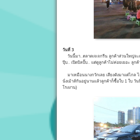
วันที่ 3
วันนี้มา..ตลาดเจเจกรีน ลูกค้าส่วนใหญ่จะเดินค
ปุ๊บ.. เปิดบิลปั๊บ.. แต่ดูลูกค้าไม่ค่อยเยอะ
มาเหมือนนางกวักเลย เสียงดังมาแต่ไกล ไมค์ไ
นั่งเม้าส์กันอยู่นานแล้วลูกค้าก็ซื้อใบ 1 ใบ ว
โรงงาน)