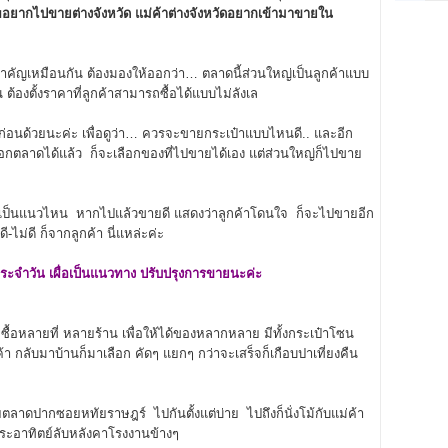
พอยากไปขายต่างจังหวัด แม่ค้าต่างจังหวัดอยากเข้ามาขายใน
ัญเหมือนกัน ต้องมองให้ออกว่า… ตลาดนี้ส่วนใหญ่เป็นลูกค้าแบบ
งตั้งราคาที่ลูกค้าสามารถซื้อได้แบบไม่ลังเล
นด้วยนะค่ะ เพื่อดูว่า… ควรจะขายกระเป๋าแบบไหนดี.. และอีก
่อเลือกตลาดได้แล้ว ก็จะเลือกของที่ไปขายได้เอง แต่ส่วนใหญ่ก็ไปขาย
ป็นแนวไหน หากไปแล้วขายดี แสดงว่าลูกค้าโดนใจ ก็จะไปขายอีก
ไม่ดี ก็จากลูกค้า นี่แหล่ะค่ะ
ะจำวัน เผื่อเป็นแนวทาง ปรับปรุงการขายนะค่ะ
ี่ซื้อหลายที่ หลายร้าน เพื่อให้ได้ของหลากหลาย มีทั้งกระเป๋าโซน
้า กลับมาบ้านก็มาเลือก คัดๆ แยกๆ กว่าจะเสร็จก็เกือบปาเที่ยงคืน
าดปากซอยหทัยราษฎร์ ไปกันตั้งแต่บ่าย ไปถึงก็นั่งโม้กับแม่ค้า
่พระอาทิตย์ลับหลังคาโรงงานข้างๆ