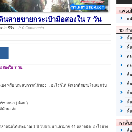
แฟรนไ
ิวเดินสายขายกระเป๋ามือสองใน 7 วัน
แฟ
or
in
รีวิว...
// 0 Comments
10 ทำเ
พื้
พื้
ตล
ตล
มือสองใน 7
วัน
พื้
พื้
ตัวเอง หรือ ประสบการณ์ตัวเอง , อะไรก็ได้ จัดเอาที่สบายใจเลยครับ
พื้
พื้
์ช่วยนา ( ต้อย )
ม้ค้านะค่ะ…
พื้
หาพื้น
มตลาดนัดได้ประมาณ 1 ปี ไปขายมาแล้วมาก 44 ตลาดนัด อะไรบ้าง
พื้