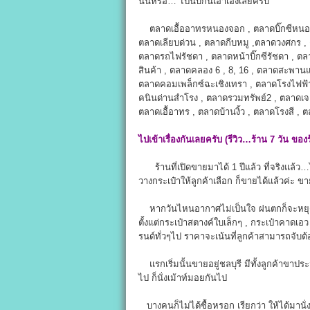
นั่นหรือ… ไปนับกันเอาเองเลยครับ
ตลาดเอื้ออาทรหนองจอก , ตลาดบิ๊กซีหนองจ
ตลาดเลียบด่วน , ตลาดกีบหมู ,ตลาดวงศกร 
ตลาดรถไฟรัชดา , ตลาดหน้าบิ๊กซีรัชดา , ตล
สินค้า , ตลาดคลอง 6 , 8, 16 , ตลาดสะพาน
ตลาดคอมเพล็กซ์ฉะเชิงเทรา , ตลาดโรงไฟฟ้า
คนินด่านสำโรง , ตลาดรวมทรัพย์2 , ตลาดเจ
ตลาดเอื้อาทร , ตลาดบ้านงิ้ว , ตลาดโรงสี ,
ไปเข้าเรื่องกันเลยครับ
(รีวิว…ร้าน
7
วัน ของ
ร้านที่เปิดขายมาได้ 1 ปีแล้ว ที่จริงแล้ว…
วางกระเป๋าให้ลูกค้าเลือก ก็ขายได้แล้วค่ะ ข
หากวันไหนอากาศไม่เป็นใจ ฝนตกก็จะหยุด สัป
ตั้งแต่กระเป๋าสตางค์ใบเล็กๆ , กระเป๋าคาดเ
รนด์ทั่วๆไป ราคาจะเน้นที่ลูกค้าสามารถจับต้อ
แรกเริ่มนั้นขายอยู่ชลบุรี มีทั้งลูกค้าขาปร
ไป ก็นั่งเม้าท์มอยกันไป
บางคนก็ไม่ได้ซื้อหรอก เรียกว่า ให้ได้มานั่ง