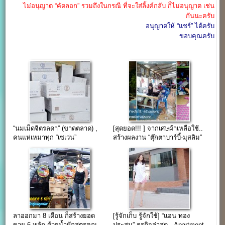
ไม่อนุญาต “คัดลอก” รวมถึงในกรณี ที่จะใส่ลิ้งค์กลับ ก็ไม่อนุญาต เช่น
กันนะครับ
อนุญาตให้ “แชร์” ได้ครับ
ขอบคุณครับ
“นมเม็ดจิตรลดา” (ขาดตลาด) ,
[สุดยอด!!! ] จากเศษผ้าเหลือใช้..
คนแห่เหมาทุก “เซเว่น”
สร้างผลงาน “ตุ๊กตาบาร์บี้-มุสลิม”
ขายส่งต่างประเทศ
ลาออกมา 8 เดือน ก็สร้างยอด
[รู้จักเก็บ รู้จักใช้] “แอน ทอง
ขาย 6 หลัก ด้วยน้ำผักสูตรคุณ
ประสม” ธุรกิจล่าสุด.. Apartment