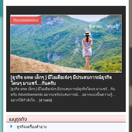
Recommended
[ธุรกิจ sme เล็กๆ ] มีไอเดียเจ๋งๆ มีประสบการณ์ธุรกิจ
โดนๆ มาแชร์…กันครับ
[ธุรกิจ sme เล็กๆ ] มีไอเดียเจ๋งๆ มีประสบการณ์ธุรกิจโดนๆ มาแชร์…กัน
ครับ Advertisements อยากแชร์ประสบการณ์… อยากแบ่งปั้นความรู้…
อยากให้กำลังใจ…
[อ่านต่อ]
เมนูธุรกิจ
ธุรกิจเครื่องสำอาง