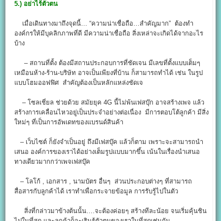
5.)
อย่าไร้ตัวตน
เมื่อเดินทางมาถึงจุดนี้… “ความน่าเชื่อถือ…สำคัญมาก” ต้องทำ
องค์กรให้มีบุคลิกภาพที่ดี มีความน่าเชื่อถือ สิ่งเหล่าจะเกิดได้จากอะไร
บ้าง
– สถานที่ตั้ง ต้องมีสถานประกอบการที่ชัดเจน มีเลขที่ตั้งแบบเต็มๆ
เหมือนห้าง-ร้าน-บริษัท อาจเป็นเพียงที่บ้าน ก็สามารถทำได้ เช่น ในรูป
แบบโฮมออฟฟิศ สำคัญต้องเป็นหลักแหล่งชัดเจ
– โซลเชี่ยล ช่วยด้วย สมัยยุค 4G นี้ไม่พ้นเฟสบุ๊ก อาจสร้างเพจ แล้ว
สร้างการเคลื่อนไหวอยู่เป็นประจำอย่างต่อเนื่อง มีการตอบโต้ลูกค้า มีสิ่ง
ใหม่ๆ ที่เป็นการอัพเดทของแบรนด์สินค้า
– เว็บไซต์ ก็ยังจำเป็นอยู่ ถึงมีเฟสบุ๊ค แล้วก็ตาม เพราะจะสามารถนำ
เสนอ องค์การของเราได้อย่างเต็มรูปแบบมากขึ้น เน้นในเรื่องนำเสนอ
ทางเดียวมากกว่าเพจเฟสบุ๊ค
– โลโก้ , เอกสาร , นามบัตร อื่นๆ ส่วนประกอบต่างๆ ที่สามารถ
สื่อสารกับลูกค้าได้ เราทำเพื่อกระจายข้อมูล การรับรู้ไปในตัว
สิ่งที่กล่าวมาข้างต้นนั้น….จะต้องค่อยๆ สร้างทีละน้อย จนเริ่มคุ้นชิน
ไปในที่สุด และลูกค้าก็จะเริมรู้ตัวตนของเราในที่สุดเช่นกัน