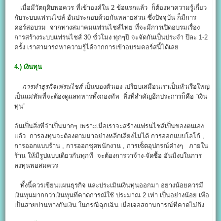
เมื่อมีวัตถุดิบพอควร ที่เข้าองค์ใน 2 ข้อแรกแล้ว ก็ต้องหาความรู้เกี่ยว
กับระบบแฟรนไชส์ อันประกอบด้วยกันหลายส่วน ซึ่งปัจจุบัน ก็มีการ
คอร์สอบรม จากทางสมาคมแฟรนไชส์ไทย ที่จะมีการเปิดอบรมเรื่อง
การสร้างระบบแฟรนไชส์ 30 ชั่วโมง ทุกๆปี จะจัดกันเป็นประจำ ปีละ 1-2
ครั้ง เราสามารถหาความรู้ได้จากการเข้าอบรมคอร์สนี้ได้เลย
4.)
เงินทุน
การทําธุรกิจเฟรนไชส์
เป็นของตัวเอง เปรียบเสมือนเราเป็นหัวเรือใหญ่
เป็นแม่ทัพที่จะต้องดูแลทหารทั้งกองทัพ สิ่งที่สำคัญอีกประการก็คือ “เงิน
ทุน”
อันเป็นสิ่งที่จำเป็นมากๆ เพราะเมื่อเราจะสร้างแฟรนไชส์เป็นของตนเอง
แล้ว การลงทุนจะต้องตามมาอย่างหลีกเลี่ยงไม่ได้ การออกแบบโลโก้ ,
การออกแบบร้าน , การออกชุดพนักงาน , การเซ็ตอุปกรณ์ต่างๆ ภายใน
ร้าน ให้มีรูปแบบเดียวกันทุกที จะต้องการว่าจ้าง-จัดซื้อ อันมีงบในการ
ลงทุนพอสมควร
ทั้งนี้ควรเขียนแผนธุรกิจ และประเมินเงินทุนออกมา อย่างน้อยควรมี
เงินทุนมากกว่าเงินทุนที่คาดการณ์ใช้ ประมาณ 2 เท่า เป็นอย่างน้อย เพื่อ
เป็นสายปานทางกันเงิน ในกรณีฉุกเฉิน เมื่อเจอสถานการณ์ที่คาดไม่ถึง