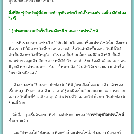
ผู้ที่จะซื้อแฟรนไชส์ก็เช่นกัน
สิ่งที่ต้องรู้สำหรับผู้ที่คิดการทําธุรกิจเฟรนไชส์เป็นของตัวเองนั้น มีดังต้อง
ไปนี้
1.) ประสบความสำเร็จในระดับหนึ่งก่อนขายแฟรนไชส์
การที่เราจะขายแฟรนไชส์ให้แก่ผู้สนใจจะมาซื้อแฟรนไชส์นั้น สิ่งแรก
ที่ควรจะมีก็คือ ธุรกิจที่ประสบความสำเร็จในลำดับขั้นตอน ในที่นี้ไม่
จำเป็นต้องธุรกิจที่ใหญ่โตอะไร แค่เป็นร้านเล็กๆ แต่มีสินค้าที่ดี เป็นที่
ยอมรับของลูกค้า มีการขายทที่มีกำไร ลูกค้าเรียกร้องสินค้าตลอดๆ จน
มีลูกค้าประจำนวนมาก นั่น…ก็หมายถึง “สินค้าได้ประสบความสำเร็จ
ในระดับหนึ่งแล้ว”
ตัวอย่างเช่น “ร้านขายปาท่องโก๋” ที่มีสูตรแป้งเด็ดเฉพาะตัว เจ้าของ
เริ่มต้นบุกเบิบขายด้วยตัวเอง จนมีรู้คนติดเป็นจำนวนมาก และกระจาย
ออกไปในพื้นที่ข้างเคียง ลูกค้าในโซนที่ไกลออกไป ก็อยากกินปาท่องโก๋
ร้านนี้ด้วย
นี่ก็คือ..จุดเริ่มต้นแรก ที่เข้าองค์ประกอบของ “
การทําธุรกิจเฟรนไชส์
”
ขั้นแรกแล้ว
และ “ปาท่องโก๋” ยังเหมาะที่จะทำเป็นแฟรนไชส์อย่างมาก ด้วยองค์