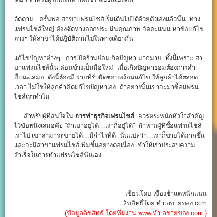
ติดตาม : ครั้นพอ สาขาแฟรนไชส์เริ่มเดินไปได้ด้วยตัวเองแล้วนั้น ทาง
แฟรนไชส์ใหญ่ ต้องจัดทางออกประเมินคุณภาพ จัดคะแนน หาข้อแก้ไข
ต่างๆ ให้สาขาได้ปฎิบัติตามไปในทางเดียวกัน
แก้ไขปัญหาต่างๆ : การเปิดร้านย่อมเกิดปัญหา มากมาย ทั้งนี้เพราะ สา
ขาแฟรนไชส์นั้น ค่อนข้างเป็นมือใหม่ เมื่อเกิดปัญหาย่อมต้องการคำ
ชี้แนะเสมอ ดังนี้ต้องมี ฝ่ายที่รับผิดชอบพร้อมแก้ไข ให้ลูกค้าได้ตลอด
เวลา ไม่ใช่ให้ลูกค้าคิดแก้ไขปัญหาเอง ถ้าอย่างนั้นเขาจะมาซื้อแฟรน
ไชส์เราทำไม
สำหรับผู้ที่สนใจใน
การทําธุรกิจเฟรนไชส์
ควรตระหนักหัวใจสำคัญ
ไว้ข้อหนึ่งเสมอคือ “ถ้าเขาอยู่ได้…เราก็อยู่ได้” ถ้าหากผู้ที่ซื้อแฟรนไชส์
เราไป เขาสามารถขายได้…มีกำไรที่ดี นั่นแปลว่า…เราก็ขายได้มากขึ้น
และจะมีสาขาแฟรนไชส์เพิ่มขึ้นอย่างต่อเนื่อง ทำให้เราประสบความ
สำเร็จในการทำแฟรนไชส์นั่นเอง
…………………………………………………..
เขียนโดย เชื่องช้าแต่หนักแน่น
ลิขสิทธิ์โดย ทำเลขายของ.com
(ข้อมูลลิขสิทธ์ โดยทีมงาน www.ทำเลขายของ.com )