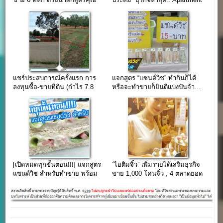
พ่อ..
พัฒนาการ 42
แชร์ประสบการณ์ครั้งแรก การ
แจกสูตร “แซนด์วิช” ทำกินก็ได้
ลงทุนซื้อ-ขายที่ดิน (กำไร 7.8
หรือจะทำขายก็ยินดีแบ่งปันจ้า…
แสนบาท) ด้วยเงินกู้ธนาคาร
[เปิดหมดทุกขั้นตอน!!!] แจกสูตร
“ไอติมจิ๋ว” เพิ่มรายได้เสริมธุรกิจ
แซนด์วิช สำหรับทำขาย พร้อม
ขาย 1,000 โคนจิ๋ว , 4 ตลาดยอด
ภาพวิธีการทำ + ราคาวัตถุดิบ
นิยม
อุปกรณ์