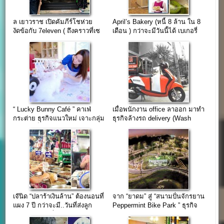
ล เยาวราช เปิดคัมภีร์โชห่วย
April’s Bakery (หนี้ 8 ล้าน ใน 8
งัดข้อกับ 7eleven ( ถึงคราวที่เซ
เดือน ) กว่าจะมีวันนี้ได้ เบเกอรี่
เว่นต้อง “กลัว” บ้าง )
หลักล้าน (ชาซิวแป่ง)
“ Lucky Bunny Café ” คาเฟ่
เมื่อพนักงาน office ลาออก มาทำ
กระต่าย ธุรกิจแนวใหม่ เจาะกลุ่ม
ธุรกิจล้างรถ delivery (Wash
นิชมาร์เก็ต
Mobil ล้างรถเดลิเวอรี่)
เจ๊นิด “ปลาร้าเงินล้าน” ต้องนอนที่
จาก “ยาดม” สู่ “สนามปั่นจักรยาน
แผง 7 ปี กว่าจะมี..วันที่ส่งลูก
Peppermint Bike Park ” ธุรกิจ
เรียนประเทศญี่ปุ่น
Inspiration