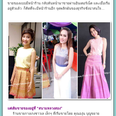
ขายของแบบมีหน้าร้าน กลับหันหน้ามาขายผ่านอินเตอร์เน็ต และเมื่อเริ่ม
อยู่ตัวแล้ว ก็คิดที่จะมีหน้าร้านอีก จุดพลิกผันของธุรกิจชั่งน่าสนใจ…
แต่เดิมขายของอยู่ที่ “สนามหลวงสอง”
ร้านขายกางเกงชาวเล เล็กๆ ที่เริ่มขายโดย คุณองุ่น บุญขยาย