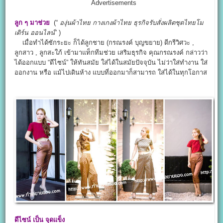
Advertisements
ลูก ๆ มาช่วย
(“
องุ่นผ้าไทย
กางเกงผ้าไทย
ธุรกิจรับสั่งผลิตชุดไทยโม
เดิร์น ออนไลน์
” )
เมื่อทำได้ซักระยะ ก็ได้ลูกชาย (กรณรงค์ บุญขยาย) ดีกรีวิศวะ ,
ลูกสาว , ลูกสะใภ้ เข้ามาแท็กทีมช่วย เสริมธุรกิจ คุณกรณรงค์ กล่าวว่า
ได้ออกแบบ “ดีไซน์” ให้ทันสมัย ใส่ได้ในสมัยปัจจุบัน ไม่ว่าใส่ทำงาน ใส่
ออกงาน หรือ แม้ไปเดินห้าง แบบที่ออกมาก็สามารถ ใส่ได้ในทุกโอกาส
ดีไซน์ เป็น จุดแข็ง