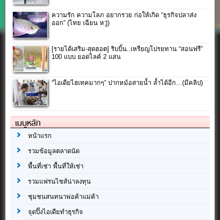
ความรัก ความโลภ อยากรวย ก่อให้เกิด “ธุรกิจปลาส่ง
ออก” (ไทย เฉียน หวู่)
[รายได้เสริม-สุดฮอต] ริบบิ้น..เหรียญโปรยทาน “สอนฟรี”
100 แบบ ยอดไลค์ 2 แสน
“ไอเดียไฮเทคมากๆ” ปากหม้อสายน้ำ ล้ำได้อีก…(มีคลิป)
เมนูหลัก
หน้าแรก
รวมข้อมูลตลาดนัด
พื้นที่เช่า พื้นที่ให้เช่า
รวมแฟรนไชส์น่าลงทุน
ชุมชนสนทนาพ่อค้าแม่ค้า
จุดปิ๊งไอเดียทำธุรกิจ