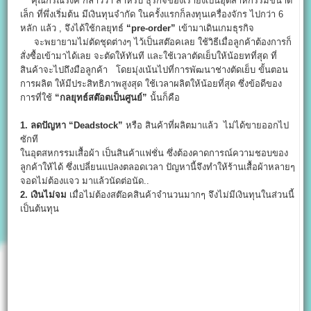
คุณกรณรงค์ กล่าวว่า สำหรับ ธุรกิจของเรายังเป็นอุตสาหกรรมขนาด
เล็ก ที่พึ่งเริ่มต้น มีเงินทุนจำกัด ในครั้งแรกก็ลงทุนเครื่องจักร ไปกว่า 6
หลัก แล้ว , จึงได้ใช้กลยุทธ์
“pre-order”
เข้ามาเดินเกมธุรกิจ
จะพยายามไม่ตัดชุดต่างๆ ไว้เป็นสต๊อคเลย ใช้วิธีเมื่อลูกค้าต้องการก็
สั่งซื้อเข้ามาได้เลย จะตัดให้ทันที และใช้เวลาตัดเย็บให้น้อยทที่สุด ที่
สินค้าจะไปถึงมือลูกค้า โดยมุ่งเน้นไปที่การพัฒนาช่างตัดเย็บ ขั้นตอน
การผลิต ให้มีประสิทธิภาพสูงสุด ใช้เวลาผลิตให้น้อยที่สุด ซึ่งข้อดีของ
การที่ใช้
“กลยุทธ์สต๊อตเป็นศูนย์”
นั้นก็คือ
1. ลดปัญหา “Deadstock”
หรือ สินค้าที่ผลิตมาแล้ว ไม่ได้ขายออกไป
ซักที
ในอุตสหกรรมเสื้อผ้า เป็นสินค้าแฟชั่น ซึ่งต้องคาดการณ์ความชอบของ
ลูกค้าให้ได้ ซึ่งเปลี่ยนแปลงตลอดเวลา ปัญหานี้จึงทำให้ร้านเสื้อผ้าหลายๆ
จอดไม่ต้องแจว มาแล้วนัดต่อนัด..
2. เงินไม่จม
เมื่อไม่ต้องสต๊อคสินค้าจำนวนมากๆ จึงไม่มีเงินทุนในส่วนนี้
เป็นต้นทุน