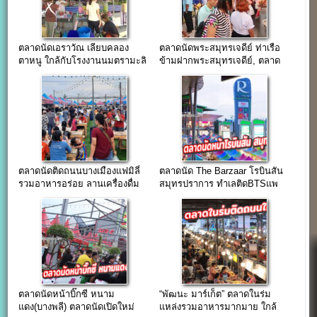
ตลาดนัดเอราวัณ เลียบคลอง
ตลาดนัดพระสมุทรเจดีย์ ท่าเรือ
ตาหนู ใกล้กับโรงงานนมตรามะลิ
ข้ามฝากพระสมุทรเจดีย์, ตลาด
ขนาดใหญ่พระประแดง
ตลาดนัดติดถนนบางเมืองแฟมิลี่
ตลาดนัด The Barzaar โรบินสัน
รวมอาหารอร่อย ลานเครื่องดื่ม
สมุทรปราการ ทำเลติดBTSแพ
ชิวๆ
รกษา
ตลาดนัดหน้าบิ๊กซี หนาม
“พัฒนะ มาร์เก็ต” ตลาดในร่ม
แดง(บางพลี) ตลาดนัดเปิดใหม่
แหล่งรวมอาหารมากมาย ใกล้