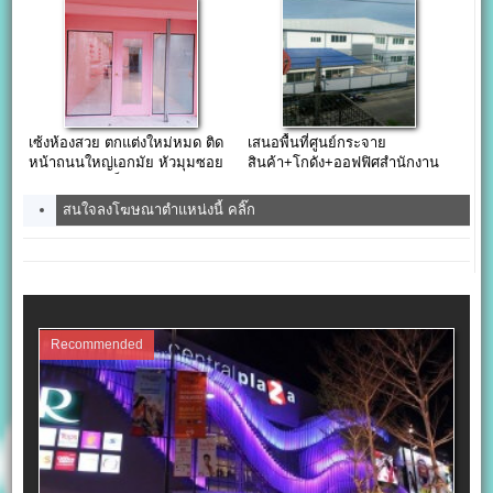
เซ้งห้องสวย ตกแต่งใหม่หมด ติด
เสนอพื้นที่ศูนย์กระจาย
หน้าถนนใหญ่เอกมัย หัวมุมซอย
สินค้า+โกดัง+ออฟฟิศสำนักงาน
เอกมัยคอมเพล็กซ์
ให้เช่า กทม ราคาคุ้มค่า
สนใจลงโฆษณาตำแหน่งนี้ คลิ๊ก
Recommended