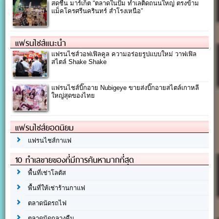
สดชื่น มาร์เก็ต “ตลาดในปั๊ม ทำเลติดถนนใหญ่ ตรงข้าม
แม็คโครศรีนครินทร์ สำโรงเหนือ”
แฟรนไชส์แนะนำ
แฟรนไชส์วอฟเฟิลคูล ความอร่อยรูปแบบใหม่ วาฟเฟิล
สไตล์ Shake Shake
แฟรนไชส์บิ๊กอาย Nubigeye ขายส่งบิ๊กอายสไตล์เกาหลี
ใหญ่สุดของไทย
แฟรนไชส์ยอดนิยม
แฟรนไชส์กาแฟ
10 ทำเลขายของที่มีการค้นหามากที่สุด
พื้นที่เช่าโลตัส
พื้นที่ให้เช่าร้านกาแฟ
ตลาดนัดรถไฟ
ตลาดนัดกลางคืน