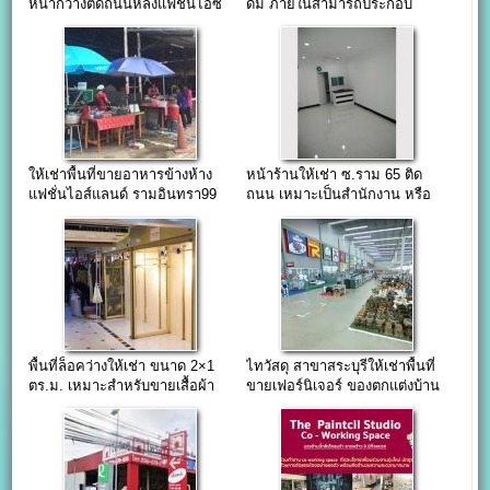
หน้ากว้างติดถนนหลังแฟชั่นไอซ์
ดื่ม ภายในสามารถประกอบ
แลน
อาหารได้
ให้เช่าพื้นที่ขายอาหารข้างห้าง
หน้าร้านให้เช่า ซ.ราม 65 ติด
แฟชั่นไอส์แลนด์ รามอินทรา99
ถนน เหมาะเป็นสำนักงาน หรือ
ร้านค้า
พื้นที่ล็อคว่างให้เช่า ขนาด 2×1
ไทวัสดุ สาขาสระบุรีให้เช่าพื้นที่
ตร.ม. เหมาะสำหรับขายเสื้อผ้า
ขายเฟอร์นิเจอร์ ของตกแต่งบ้าน
แฟชั่นปลีก-ส่ง อาคารโชคอนันต์
และอื่นๆ ราคาถูก
แฟชั่น ประตูน้ำ