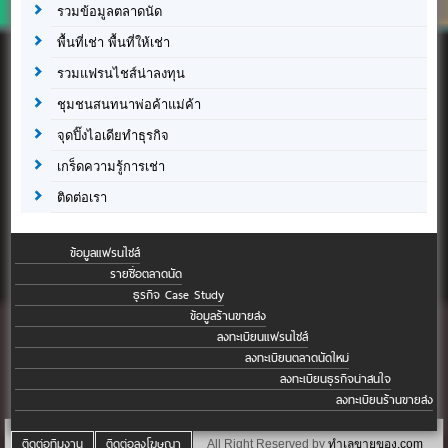
รวมข้อมูลตลาดนัด
พื้นที่เช่า พื้นที่ให้เช่า
รวมแฟรนไชส์น่าลงทุน
ชุมชนสนทนาพ่อค้าแม่ค้า
จุดปิ๊งไอเดียทำธุรกิจ
เกร็ดความรู้การเช่า
ติดต่อเรา
ข้อมูลแฟรนไชส์
รายชื่อตลาดนัด
ธุรกิจ Case Study
ข้อมูลร้านขายส่ง
ลงทะเบียนแฟรนไชส์
ลงทะเบียนตลาดนัดใหม่
ลงทะเบียนธุรกิจน่าสนใจ
ลงทะเบียนร้านขายส่ง
ติดต่อทีมงาน
ติดต่อลงโฆษณา
All Right Reserved by
ทำเลขายของ.com