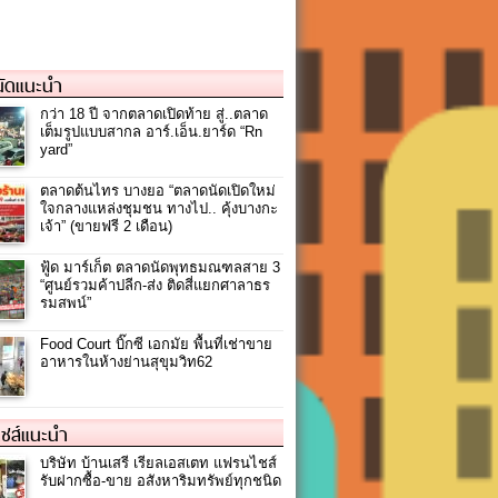
ัดแนะนำ
กว่า 18 ปี จากตลาดเปิดท้าย สู่..ตลาด
เต็มรูปแบบสากล อาร์.เอ็น.ยาร์ด “Rn
yard”
ตลาดต้นไทร บางยอ “ตลาดนัดเปิดใหม่
ใจกลางแหล่งชุมชน ทางไป.. คุ้งบางกะ
เจ้า” (ขายฟรี 2 เดือน)
ฟู้ด มาร์เก็ต ตลาดนัดพุทธมณฑลสาย 3
“ศูนย์รวมค้าปลีก-ส่ง ติดสี่แยกศาลาธร
รมสพน์”
Food Court บิ๊กซี เอกมัย พื้นที่เช่าขาย
อาหารในห้างย่านสุขุมวิท62
ชส์แนะนำ
บริษัท บ้านเสรี เรียลเอสเตท แฟรนไชส์
รับฝากซื้อ-ขาย อสังหาริมทรัพย์ทุกชนิด