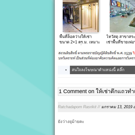
พื้นที่ล็อคว่างให้เช่า
ไทวัสดุ สาขาสระบ
ขนาด 2×1 ตร.ม. เหมาะ
เช่าพื้นที่ขายเฟอร
สำหรับขายเสื้อผ้าแฟชั่น
ของตกแต่งบ้าน แ
ปลีก-ส่ง อาคารโชค
ราคาถูก
อนันต์แฟชั่น ประตูน้ำ
สนใจลงโฆษณาตำแหน่งนี้ คลิ๊ก
1 Comment on ให้เช่าตึกแถวทำ
Ratchadaporn Rasrikit //
มกราคม 13, 2019 a
ยังว่างยุม้ายคะ