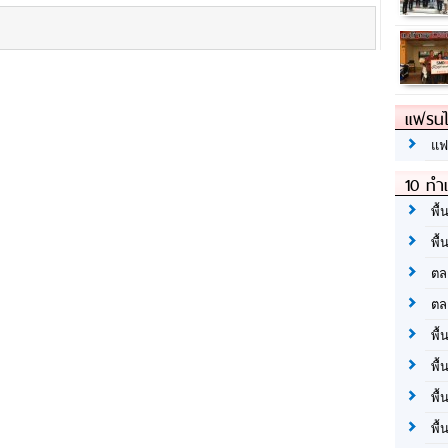
แฟรนไ
แฟ
10 ทำเ
พื้
พื้
ตล
ตล
พื้
พื้
พื้
พื้