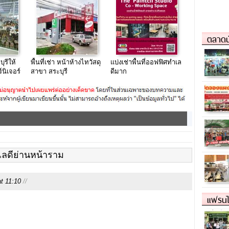
หัวหมาก
ตลาดน
ุรีให้
พื้นที่เช่า หน้าห้างไทวัสดุ
แบ่งเช่าพื้นที่ออฟฟิศทำเล
์นิเจอร์
สาขา สระบุรี
ดีมาก
ละอื่นๆ
เลดีย่านหน้าราม
t 11:10
//
แฟรนไ