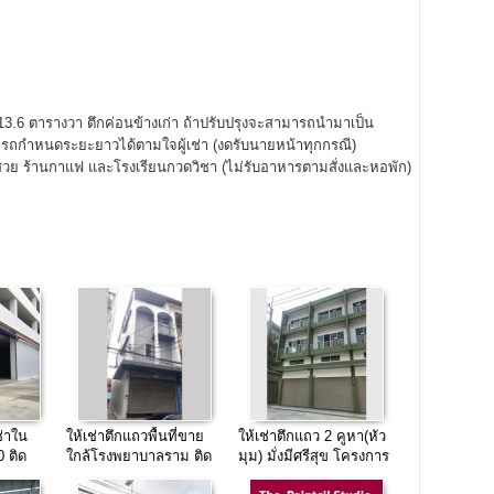
ที่ 13.6 ตารางวา ตึกค่อนข้างเก่า ถ้าปรับปรุงจะสามารถนำมาเป็น
มารถกำหนดระยะยาวได้ตามใจผู้เช่า (งดรับนายหน้าทุกกรณี)
สวย ร้านกาแฟ และโรงเรียนกวดวิชา (ไม่รับอาหารตามสั่งและหอพัก)
ช่าใน
ให้เช่าตึกแถวพื้นที่ขาย
ให้เช่าตึกแถว 2 คูหา(หัว
 ติด
ใกล้โรงพยาบาลราม ติด
มุม) มั่งมีศรีสุข โครงการ
บค้าขาย
ถนนราม32เส้นทางลัด
2