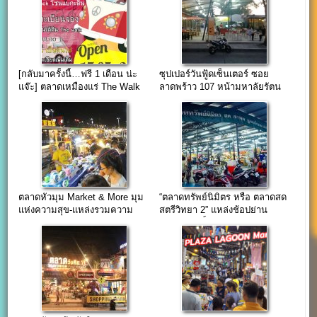
[กลับมาครั้งนี้…ฟรี 1 เดือน น่ะ
ซุปเปอร์วันฟู้ดเซ็นเตอร์ ซอย
แจ๊ะ] ตลาดเหมืองแร่ The Walk
ลาดพร้าว 107 หน้ามหาลัยรัตน
เกษตร-นวมินทร์
บัณฑิต
ตลาดหัวมุม Market & More มุม
“ตลาดทรัพย์นิมิตร หรือ ตลาดสด
แห่งความสุข-แหล่งรวมความ
สตรีวิทยา 2” แหล่งช้อปย่าน
สนุกสุดๆ ณ.แยกเกษตร-นวมินทร์
สุคนธสวัสดิ์