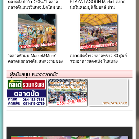
ตลาดอัลปาก้า วังหิน71 ตลาด
PLAZA LAGOON Market ตลาด
กลางคืนแนววินเทจเปิดใหม่ บน
นัดในคอมมูนิตี้มอลล์ ย่าน
พื้นที่ 8 ไร่
ลาดพร้าว-วังหิน
“ตลาดหัวมุม Market&More”
ตลาดนัดร่ำรวยลาดพร้าว 80 ศูนย์
ตลาดนัดกลางคืน แหล่งรวมของ
รวมอาหารสด-แห้ง ในแหล่ง
สุดชิค สถานที่ Hangout ในย่าน
ชุมชนลาดพร้าว 80
เกษตร-นวมินทร์
ผู้สนับสนุน หมวดตลาดนัด