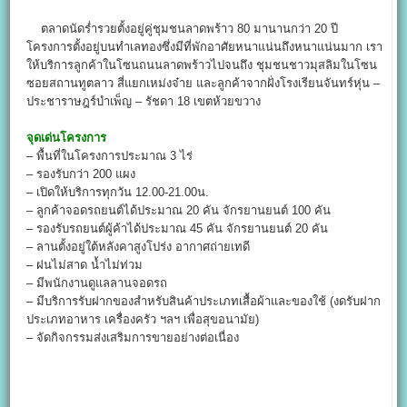
ตลาดนัดร่ำรวยตั้งอยู่คู่ชุมชนลาดพร้าว 80 มานานกว่า 20 ปี
โครงการตั้งอยู่บนทำเลทองซึ่งมีที่พักอาศัยหนาแน่นถึงหนาแน่นมาก เรา
ให้บริการลูกค้าในโซนถนนลาดพร้าวไปจนถึง ชุมชนชาวมุสลิมในโซน
ซอยสถานทูตลาว สี่แยกเหม่งจ๋าย และลูกค้าจากฝั่งโรงเรียนจันทร์หุ่น –
ประชาราษฎร์บำเพ็ญ – รัชดา 18 เขตห้วยขวาง
จุดเด่นโครงการ
– พื้นที่ในโครงการประมาณ 3 ไร่
– รองรับกว่า 200 แผง
– เปิดให้บริการทุกวัน 12.00-21.00น.
– ลูกค้าจอดรถยนต์ได้ประมาณ 20 คัน จักรยานยนต์ 100 คัน
– รองรับรถยนต์ผู้ค้าได้ประมาณ 45 คัน จักรยานยนต์ 20 คัน
– ลานตั้งอยู่ใต้หลังคาสูงโปร่ง อากาศถ่ายเทดี
– ฝนไม่สาด น้ำไม่ท่วม
– มีพนักงานดูแลลานจอดรถ
– มีบริการรับฝากของสำหรับสินค้าประเภทเสื้อผ้าและของใช้ (งดรับฝาก
ประเภทอาหาร เครื่องครัว ฯลฯ เพื่อสุขอนามัย)
– จัดกิจกรรมส่งเสริมการขายอย่างต่อเนื่อง