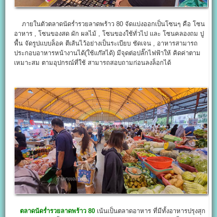
ภายในตัวตลาดนัดร่ำรวยลาดพร้าว 80 จัดแบ่งออกเป็นโซนๆ คือ โซน
อาหาร , โซนของสด ผัก ผลไม้ , โซนของใช้ทั่วไป และ โซนคลองถม ปู
พื้น จัดรูปแบบล็อค ตีเส้นไว้อย่างเป็นระเบียบ ชัดเจน , อาหารสามารถ
ประกอบอาหารหน้างานได้(ใช้แก๊สได้) มีจุดต่อปลั๊กไฟฟ้าให้ คิดค่าตาม
เหมาะสม ตามอุปกรณ์ที่ใช้ สามารถสอบถามก่อนลงล็อกได้
ตลาดนัดร่ำรวยลาดพร้าว 80
เน้นเป็นตลาดอาหาร ที่มีทั้งอาหารปรุงสุก