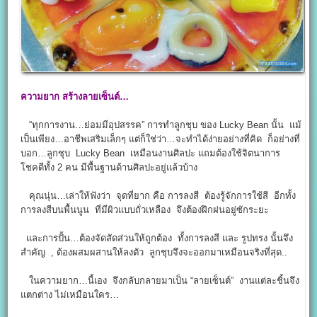
ความยาก สร้างลายเซ็นต์…
“ทุกการงาน…ย่อมมีอุปสรรค” การทำลูกชุบ ของ Lucky Bean นั้น แม้
เป็นเพียง…อาชีพเสริมเล็กๆ แต่ก็ใช่ว่า…จะทำได้ง่ายอย่างที่คิด ก็อย่างที่
บอก…ลูกชุบ Lucky Bean เหมือนงานศิลปะ แถมต้องใช้จิตนาการ
โชคดีทั้ง 2 คน มีพื้นฐานด้านศิลปะอยู่แล้วบ้าง
คุณนุ่น…เล่าให้ฟังว่า จุดที่ยาก คือ การลงสี ต้องรู้จักการใช้สี อีกทั้ง
การลงสีบนพื้นนูน ที่มีผิวแบบถั่วเหลือง จึงต้องฝึกฝนอยู่ซักระยะ
และการปั้น…ต้องจัดสัดส่วนให้ถูกต้อง ทั้งการลงสี และ รูปทรง นั้นจึง
สำคัญ , ต้องผสมผสานให้ลงตัว ลูกชุบจึงจะออกมาเหมือนจริงที่สุด..
ในความยาก…นี้เอง จึงกลับกลายมาเป็น “ลายเซ็นต์” งานแต่ละชิ้นจึง
แตกต่าง ไม่เหมือนใคร…