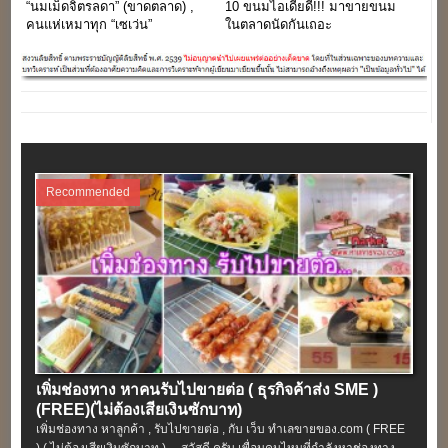
“นมเม็ดจิตรลดา” (ขาดตลาด) ,
10 ขนมไอเดียดี!!! มาขายขนม
คนแห่เหมาทุก “เซเว่น”
ในตลาดนัดกันเถอะ
Recommended
เพิ่มช่องทาง หาคนรับไปขายต่อ ( ธุรกิจค้าส่ง SME )
(FREE)(ไม่ต้องเสียเงินซักบาท)
เพิ่มช่องทาง หาลูกค้า , รับไปขายต่อ , กับ เว็บ ทำเลขายของ.com ( FREE
) ( ไม่ต้องเสียเงินซักบาท ) สวัสดี ครับ เพื่อนคนไหนที่กำลังหาช่องทาง