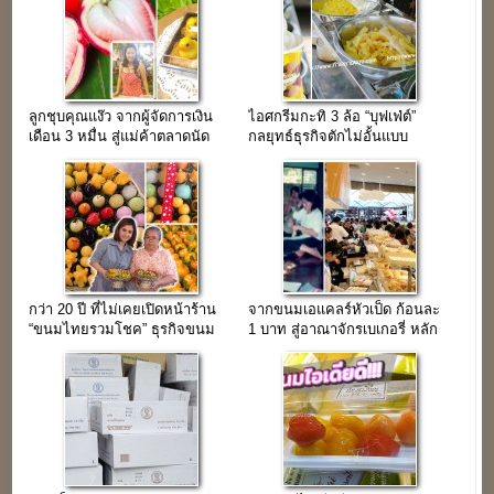
ลูกชุบคุณแง๊ว จากผู้จัดการเงิน
ไอศกรีมกะทิ 3 ล้อ “บุฟเฟ่ต์”
เดือน 3 หมื่น สู่แม่ค้าตลาดนัด
กลยุทธ์ธุรกิจตักไม่อั้นแบบ
ธุรกิจขนมแฮนด์เมด
ไทยๆ(ทำง่าย-ขายคล่อง)
กว่า 20 ปี ที่ไม่เคยเปิดหน้าร้าน
จากขนมเอแคลร์หัวเป็ด ก้อนละ
“ขนมไทยรวมโชค” ธุรกิจขนม
1 บาท สู่อาณาจักรเบเกอรี่ หลัก
ไทยโบราณ
ล้าน