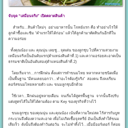
จับจุด “เสมือนจริง” เปิดตลาดสินค้า
สำหรับ…สินค้าใหม่ๆ อย่างอาหารนั้น โจทย์แรก คือ ทำอย่างไรให้
ลูกค้าซื้อและชิม “คำแรกให้ได้ก่อน” แล้วให้ลูกค้ามาตัดสินกันอีกทีใน
ความอร่อย
ทั้งคุณน้อง และ คุณนุ่น เลยชู…จุดเด่น ของลูกชุบ ไปที่ความสวยงาม
เหมือนจริงเป็นอันดับแรก(ตำแหน่งสินค้าที่.1) และความอร่อยสะอาดเป็น
ธรรมชาติเป็นอันดับสอง(ตำแหน่งสินค้าที่.2)
โดยเริ่มจาก…การฝึกฝน ตั้งแต่การทำขนมไทย หลากหลายชนิดเพื่อ
เป็นพื้นฐาน “มีคนเคยบอกว่า…ทำอะไรต้องรู้จริง” สองคน จึงลงเรียน
คอร์สขนมไทยหลายตัว และ ขนมลูกชุบอีกด้วย
ใช้เวลา…ฝึกฝนอยู่หลายเดือน จนเริ่มได้สูตรพื้นฐาน จากนั้นจึงปรับ
แต่งสูตรไส้ในให้ได้ตามต้อง ตาม Key ของธุรกิจที่ว่างไว้
ขนมลูกชุบ ของคุณนุ่น และคุณน้อง เน้นที่ความใหม่สด ไร้สารกันบูท
กระบวนจึงต้องความสะอาด เพื่อไม่เกิดเชื้อจุลทรีย์ อันเป็นสิ่งทำให้ขนม
เสียเร็ว ดังนั้นจึงต้องทำวันต่อวัน จะไม่ทำทิ้งไว้…เมื่อมีออร์เดอร์ ก็ค่อย