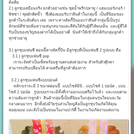
ดั่งเดิม
2.) ลูกชุบเสมือนจริง ยกตัวอย่างเช่น ชุดน้ำพริกปลาทู / แฮมเบอร์เกอร์ /
พิซซ่า / ชุดผักติดขั้ว ซึ่งต้องยอมรับว่าสินค้าในกลุ่มนี้ เป็นที่นิยมของ
ลูกค้าในระดับต้นๆ เลย เพราะทางลัคกี้บีนมองว่าสินค้ากลุ่มนี้เป็นรูป
ลักษณ์ที่ช่วยเพิ่มความสนุกสนานและสีสันให้กับผู้ที่ได้พบเห็น และผู้ที่ได้
รับเป็นของขวัญของฝากได้เป็นอย่างดี นั่นทำให้เข้าถึงได้กับกลุ่มลูกค้า
ทุกช่วงอายุ
3.) ลูกชุบแฟนซี ตอนนี้ทางลัคกี้บีน มีลูกชุบที่เป็นแฟนซี 2 รูปแบบ คือ
3.1.) ลูกชุบแฟนซี pop
เราจะจัดทำเป็นเซ็ทพร้อมฐานตกแต่งสวยงาม สำหรับตัวตุ๊กตา
สามารถปรับเปลี่ยนได้ ตามตรีมที่ลูกค้าต้องการ
3.2.) ลูกชุบแฟนซีแบบปอนด์
หลักๆเราจะมี 3 ขนาดตอนนี้ แบบไซส์มินิ , แบบไซส์ 1 ปอน์ด , แบบ
ไซส์ 2 ปอน์ด รูปแบบเราจะมีทั้งที่เราออกแบบตรีมไว้แล้ว และแบบตาม
ความต้องการลูกค้า สินค้ากลุ่มนี้เป็นที่นิยมในกลุ่มคนรุ่นใหม่และวัย
กลางคนมากๆ อีกทั้งยังมีวัยรุ่นส่วนใหญ่สั่งเป็นลูกชุบวันเกิดให้คุณ
พ่อคุณแม่ และสั่งไปเป็นขนมในงานปาร์ตี้ ในงานวันเกิดงานแต่งงาน