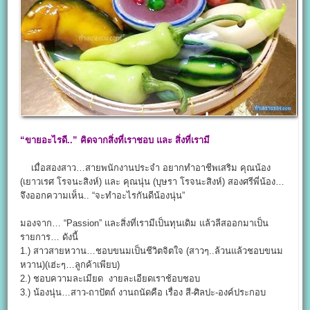
“ขายอะไรดี..” คิดจากสิ่งที่เราชอบ และ สิ่งที่เรามี
เมื่อสองสาว…สายพนักงานประจำ อยากทำอาชีพเสริม คุณน้อง
(เยาวเรศ โรจนะสิงห์) และ คุณนุ่น (บุษรา โรจนะสิงห์) สองศรีพี่น้อง…
จึงออกความเห็น.. “จะทำอะไรกันดีน้องนุ่น”
มองจาก… “Passion” และสิ่งที่เรามีเป็นทุนเดิม แล้วลีสออกมาเป็น
รายการ… ดังนี้
1.) สาวสายหวาน…ชอบขนมเป็นชีวิตจิตใจ (สาวๆ..ล้วนแล้วชอบขนม
หวาน)(เฮ่ะๆ…ลูกค้าเพียบ)
2.) ชอบความละเมียด งายละเอียดเราช้อบชอบ
3.) น้องนุ่น…สาว-ถาปัตถ์ งานถนัดคือ เรื่อง สี-ศิลปะ-องค์ประกอบ