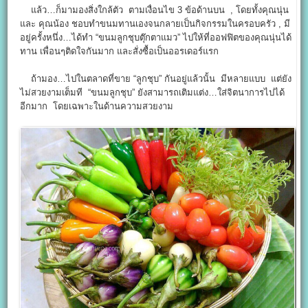
แล้ว…ก็มามองสิ่งใกล้ตัว ตามเงื่อนไข 3 ข้อด้านบน , โดยทั้งคุณนุ่น
และ คุณน้อง ชอบทำขนมทานเองจนกลายเป็นกิจกรรมในครอบครัว , มี
อยู่ครั้งหนึ่ง…ได้ทำ “ขนมลูกชุบตุ๊กตาแมว” ไปให้ที่ออฟฟิตของคุณนุ่นได้
ทาน เพื่อนๆติดใจกันมาก และสั่งซื้อเป็นออรเดอร์แรก
ถ้ามอง…ไปในตลาดที่ขาย “ลูกชุบ” กันอยู่แล้วนั้น มีหลายแบบ แต่ยัง
ไม่สวยงามเต็มที “ขนมลูกชุบ” ยังสามารถเติมแต่ง…ใส่จิตนาการไปได้
อีกมาก โดยเฉพาะในด้านความสวยงาม