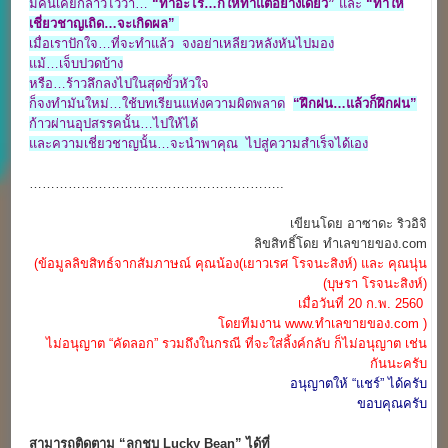
มีคนเคยกล่าวไว้ว่า…
“ทำอะไร…ก็ให้ทำแต่อย่างเดียว”
และ
“ทำให้
เชี่ยวชาญเถิด…จะเกิดผล”
เมื่อเราปักใจ…ที่จะทำ
แล้ว
จงอย่าเหลียวหลังหันไปมอง
แม้…เจ็บปวดบ้าง
หรือ…ร้าวลึกลงไปในสุดขั้วหัวใ
จ
ก็จงทำมันใหม่…ใช้บทเรียนแห่งความผิดพลาด
“ฝึกฝน…แล้วก็ฝึกฝน”
ก้าวผ่านอุปสรรคนั้น…ไปให้ได้
และความเชี่ยวชาญนั้น…จะนำพาคุณ ไปสู่ความสำเร็จได้เอง
…………………………………………………..
เขียนโดย อาซาดะ ริวอิจิ
ลิขสิทธิ์โดย ทำเลขายของ.com
(ข้อมูลลิขสิทธ์จากสัมภาษณ์ คุณน้อง(เยาวเรศ โรจนะสิงห์) และ คุณนุ่น
(บุษรา โรจนะสิงห์)
เมื่อวันที่ 20 ก.พ. 2560
โดยทีมงาน www.ทำเลขายของ.com )
ไม่อนุญาต “คัดลอก” รวมถึงในกรณี ที่จะใส่ลิ้งค์กลับ ก็ไม่อนุญาต เช่น
กันนะครับ
อนุญาตให้ “แชร์” ได้ครับ
ขอบคุณครับ
สามารถติดตาม “ลูกชุบ Lucky Bean” ได้ที่