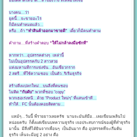
มองตลาดให้ขาด…หาช่องว่าง ที่เหลือให้เจอ
บางคน…ว่า
ยุคนี้…จะขายอะไร
ก็มีคนทำหมดแล้ว…
หรือ…ถ้า
“ทำสินค้าออกมาขายดี”
เดี๋ยวก็มีคนทำตาม
คำถาม…ที่สร้างคำตอบ
“ให้ไม่กล้าลงมือซักที”
หากทว่า…อุปสรรคต่างๆ เหล่านี้
ไม่เป็นอุปสรรคกับ 2 สาวสวย
แห่งมหานทีการแข่งขัน…อันเชี่ยวกราก
2 สตรี…ที่ใช้ความชอบ เป็นตัว..ริเริ่มธุรกิจ
สร้างสิ่งแปลกใหม่…บนสิ่งที่ตนชอบ
ไม่ติด
“กับดับ”
พวกที่ชอบ “copy”
พวกเธอเร่งหนี…ด้วย “Product ใหม่ๆ” ที่แสนเข้าที…
ทำให้.. FC นั้นต้องคอยติดตาม…
แหม้ๆ…วันนี้ พี่รายยาวเลยครัช นานจะมันส์มือ…เลยเขียนเพลินไป
หน่อยครับ ก็ตั้งแต่เขียนบทความธุรกิจ เจอประสบการณ์ของผู้ที่ทำธุรกิจ
มานั้น มีสิ่งที่ได้ยินจากเพื่อนๆ เป็นอันมาก คือ อุปสรรคที่จะเริ่มต้น
ธุรกิจ เห็นจะมีอยู่ 2 อย่าง คือ