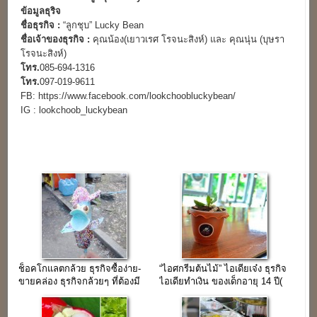
ข้อมูลธุริจ
ชื่อธุรกิจ :
“ลูกชุบ” Lucky Bean
ชื่อเจ้าของธุรกิจ :
คุณน้อง(เยาวเรศ โรจนะสิงห์) และ คุณนุ่น (บุษรา
โรจนะสิงห์)
โทร.
085-694-1316
โทร.
097-019-9611
FB: https://www.facebook.com/lookchoobluckybean/
IG : lookchoob_luckybean
ช็อคโกแลตกล้วย ธุรกิจซื้อง่าย-
“ไอศกรีมต้นไม้” ไอเดียเจ๋ง ธุรกิจ
ขายคล่อง ธุรกิจกล้วยๆ ที่ต้องมี
ไอเดียทำเงิน ของเด็กอายุ 14 ปี(
ดีไซน์
3 แสนบาท)