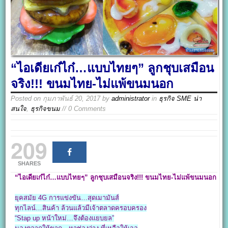
“ไอเดียเก๋ไก๋…แบบไทยๆ” ลูกชุบเสมือน
จริง!!! ขนมไทย-ไม่แพ้ขนมนอก
Posted on
กุมภาพันธ์ 20, 2017
by
administrator
in
ธุรกิจ SME น่า
สนใจ
,
ธุรกิจขนม
// 0 Comments
209
SHARES
“ไอเดียเก๋ไก๋…แบบไทยๆ” ลูกชุบเสมือนจริง!!!
ขนมไทย-ไม่แพ้ขนมนอก
ยุคสมัย 4G การแข่งขัน…สุดเมามันส์
ทุกไลน์…สินค้า ล้วนแล้วมีเจ้าตลาดครอบครอง
“Stap up หน้าใหม่…จึงต้องแยบยล”