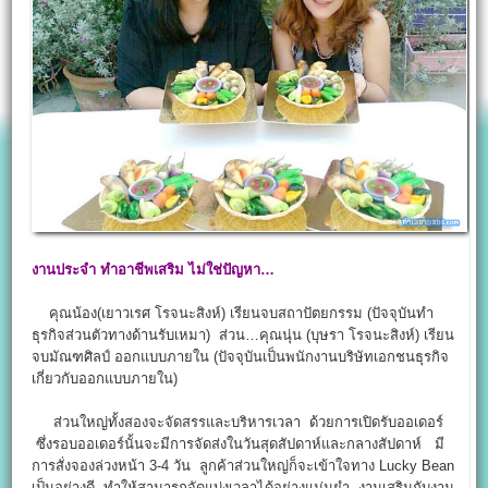
งานประจำ ทำอาชีพเสริม ไม่ใช่ปัญหา…
คุณน้อง(เยาวเรศ โรจนะสิงห์) เรียนจบสถาปัตยกรรม (ปัจจุบันทำ
ธุรกิจส่วนตัวทางด้านรับเหมา) ส่วน…คุณนุ่น (บุษรา โรจนะสิงห์) เรียน
จบมัณฑศิลป์ ออกแบบภายใน (ปัจจุบันเป็นพนักงานบริษัทเอกชนธุรกิจ
เกี่ยวกับออกแบบภายใน)
ส่วนใหญ่ทั้งสองจะจัดสรรและบริหารเวลา ด้วยการเปิดรับออเดอร์
ซึ่งรอบออเดอร์นั้นจะมีการจัดส่งในวันสุดสัปดาห์และกลางสัปดาห์ มี
การสั่งจองล่วงหน้า 3-4 วัน ลูกค้าส่วนใหญ่ก็จะเข้าใจทาง Lucky Bean
เป็นอย่างดี ทำให้สามารถจัดแบ่งเวลาได้อย่างแม่นยำ งานเสริมกับงาน