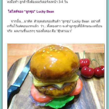
ลงมือทำ ลูกค้าจึงต้องออร์เดอร์ลงหน้า 3-4 วัน
ไฮไลท์ของ “ลูกชุบ” Lucky Bean
จากนั้น…มาคิด ตัวจุดเด่นของสินค้า “ลูกชุบ” Lucky Bean อย่างที่
เกริ่นไว้แต่ตอนแรกแล้ว ว่า…ทั้งสองสาว จะทำลูกชุบที่มีลักษณะเสมือน
จริง ผลงานชิ้นแรกๆ ของทั้งสอง คือ “ตุ๊กตาแมว”