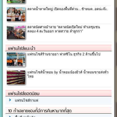
ตลาดน้ำหาดใหญ่ เปิดจองพื้นที่ด่วน…ช้าหมด..อดน่ะจ๊ะ.
ตลาดนัดศาลม้าลาย “ตลาดนัดเปิดใหม่ ทำเลชุมชน
คลอง 4 ตะวันออก ลาดสวาย ลำลูกกา”
แฟรนไชส์แนะนำ
แฟรนไชส์ร้านขายยา ฟาสซิโน ธุรกิจ 2 ล้านขึ้นไป
แฟรนไชส์น้ำหอม by น้ำหอมน้องมิวส์ น้ำหอมขายส่งทั่ว
ไทย
แฟรนไชส์ยอดนิยม
แฟรนไชส์กาแฟ
10 ทำเลขายของที่มีการค้นหามากที่สุด