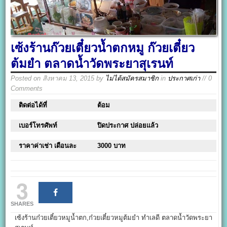
เซ้งร้านก๊วยเตี๋ยวน้ำตกหมู ก๊วยเตี๋ยว
ต้มยำ ตลาดน้ำวัดพระยาสุเรนท์
Posted on
สิงหาคม 13, 2015
by
ไม่ได้สมัครสมาชิก
in
ประกาศเก่า
// 0
Comments
ติดต่อได้ที่
ต้อม
เบอร์โทรศัพท์
ปิดประกาศ ปล่อยแล้ว
ราคาค่าเช่า เดือนละ
3000 บาท
3
SHARES
เซ้งร้านก๋วยเตี๋ยวหมูน้ำตก,ก๋วยเตี๋ยวหมูต้มยำ ทำเลดี ตลาดน้ำวัดพระยา