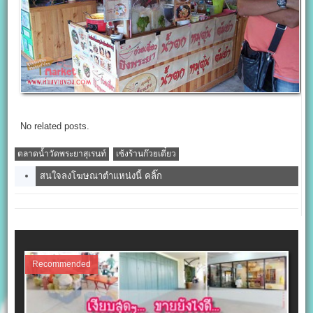
No related posts.
ตลาดน้ำวัดพระยาสุเรนท์
เซ้งร้านก๊วยเตี๋ยว
สนใจลงโฆษณาตำแหน่งนี้ คลิ๊ก
Recommended