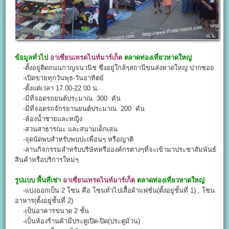
ข้อมูลทั่วไป
อาเซี่ยนเทรดไนท์มาร์เก็ต
ตลาดท่องเที่ยวหาดใหญ่
-ตั้งอยู่ติดถนนกาญจนวนิช ซึ่งอยู่ใกล้ๆสถานีขนส่งหาดใหญ่ ปากซอย
-เปิดขายทุกวันพุธ-วันอาทิตย์
-ตั้งแต่เวลา 17.00-22.00 น.
-มีที่จอดรถยนต์ประมาณ 300 คัน
-มีที่จอดรถจักรยานยนต์ประมาณ 200 คัน
-ห้องน้ำชายและหญิง
-สวนสาธารณะ และสนามเด็กเล่น
-จุดนัดพบสำหรับพบปะเพื่อนๆ หรือญาติ
-ลานกิจกรรมสำหรับบริษัทหรือองค์กรต่างๆที่จะเข้ามาประชาสัมพันธ์
สินค้าหรือบริการใหม่ๆ
รูปแบบ พื้นที่เช่า
อาเซี่ยนเทรดไนท์มาร์เก็ต
ตลาดท่องเที่ยวหาดใหญ่
-แบ่งออกเป็น 2 โซน คือ โซนทั่วไปเสื้อผ้าแฟชั่น(ตั้งอยู่ชั้นที่ 1) , โซน
อาหาร(ตั้งอยู่ชั้นที่ 2)
-เป็นอาคารขนาด 2 ชั้น
-เป็นห้องร้านค้ามีประตูเปิด-ปิด(ประตูม้วน)