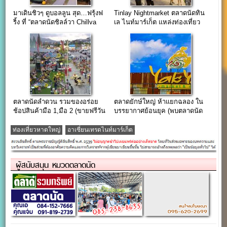
มาเดินชิวๆ ดูบอลลูน สุด…ฟรุ้งฟ
Tinlay Nightmarket ตลาดนัดทิน
ริ้ง ที่ “ตลาดนัดชิลล์วา Chillva
เล ไนท์มาร์เก็ต แหล่งท่องเที่ยว
Market”
ชาวต่างชาติ
ตลาดนัดลำดวน รวมของอร่อย
ตลาดยักษ์ใหญ่ ห้าแยกฉลอง ใน
ช้อปสินค้ามือ 1,มือ 2 (ขายฟรีวัน
บรรยากาศย้อนยุค (พบตลาดนัด
จันทร์-อังคาร)
ทุกวันอังคาร)
ท่องเที่ยวหาดใหญ่
อาเซี่ยนเทรดไนท์มาร์เก็ต
ผู้สนับสนุน หมวดตลาดนัด