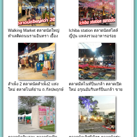
Walking Market ตลาดนัดใหญ่
Ichiba station ตลาดนัดสไตล์
ทำเลติดถนนรามอินทรา เยื้อง
ญี่ปุ่น แหล่งรวมอาหารอร่อย
รพ.สินแพทย์
สินค้าแฟชั่น และ สนาม
Surfskate แห่งใหม่
สำเพ็ง 2 ตลาดนัดสำเพ็ง2 แห่ง
ตลาดมิดไนท์ปิ่นเกล้า ตลาดเปิด
ใหม่ ตลาดไนท์ย่าน ถ.กัลปพฤกษ์
ใหม่ อรุณอัมรินทร์ปิ่นเกล้า ขาย
( ขายฟรี ไม่มีกำหนด )
ฟรี ถึง 15-01-58