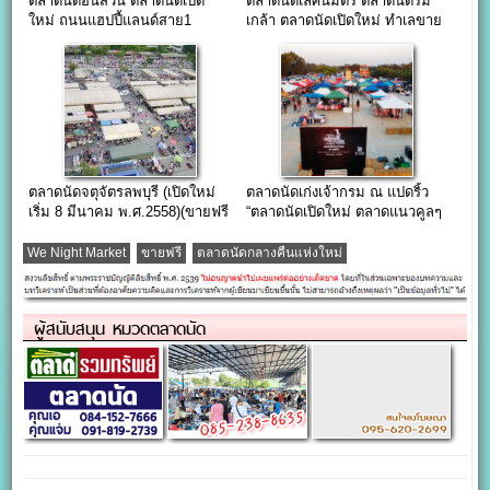
ตลาดนัดอินสวน ตลาดนัดเปิด
ตลาดนัดเลิศนิมิตร ตลาดนัดร่ม
ใหม่ ถนนแฮปปี้แลนด์สาย1
เกล้า ตลาดนัดเปิดใหม่ ทำเลขาย
ของย่านมีนบุรี
ตลาดนัดจตุจัตรลพบุรี (เปิดใหม่
ตลาดนัดเก่งเจ้ากรม ณ แปดริ้ว
เริ่ม 8 มีนาคม พ.ศ.2558)(ขายฟรี
“ตลาดนัดเปิดใหม่ ตลาดแนวคูลๆ
3 เดือน)
ฮิปๆ แหล่งแฮงค์เอ้าท์หลังทำงาน”
We Night Market
ขายฟรี
ตลาดนัดกลางคืนแห่งใหม่
ผู้สนับสนุน หมวดตลาดนัด