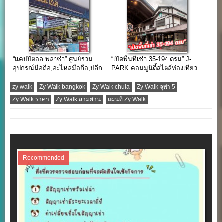
“แคปปิตอล พลาซ่า” ศูนย์รวม
“เปิดพื้นที่เช่า 35-194 ตรม” J-
อุปกรณ์มือถือ,อะไหล่มือถือ,ปลีก
PARK คอมมูนิตี้สไตล์ท่องเที่ยว
และส่ง ใจกลางย่านคลองถม
แหล่งช้อปใกล้กรุงเทพฯ
เสือป่า
zy walk
Zy Walk bangkok
Zy Walk chula
Zy Walk จุฬา 5
Zy Walk ราคา
Zy Walk สามย่าน
แผนที่ Zy Walk
Recommended