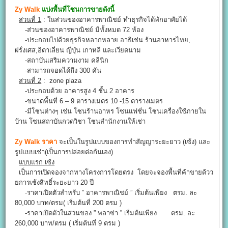
Zy Walk
แบ่งพื้นที่โซนการขายดังนี้
ส่วนที่ 1
: ในส่วนของอาคารพาณิชย์ ทำธุรกิจได้พักอาศัยได้
-ส่วนของอาคารพาณิชย์ มีทั้งหมด 72 ห้อง
-ประกอบไปด้วยธุรกิจหลากหลาย อาธิเช่น ร้านอาหารไทย,
ฝรั่งเศส,อิตาเลี่ยน ญี่ปุ่น เกาหลี และเวียดนาม
-สถาบันเสริมความงาม คลีนิก
-สามารถจอดได้ถึง 300 คัน
ส่วนที่ 2
: zone plaza
-ประกอบด้วย อาคารสูง 4 ชั้น 2 อาคาร
-ขนาดพื้นที่ 6 – 9 ตารางเมตร 10 -15 ตารางเมตร
-มีโซนต่างๆ เช่น โซนร้านอาหร โซนแฟชั่น โซนเครื่องใช้ภายใน
บ้าน โซนสถาบันกวดวิชา โซนสำนักงานให้เช่า
Zy Walk ราคา
จะเป็นในรูปแบบของการทำสัญญาระยะยาว (เซ้ง) และ
รูปแบบเช่า(เป็นการปล่อยต่อกันเอง)
แบบแรก เซ้ง
เป็นการเปิดจองจากทางโครงการโดยตรง โดยจะจองพื้นที่ค้าขายด้วว
ยการเซ้งสิทธิ์ระยะยาว 20 ปี
-ราคาเปิดตัวสำหรับ ” อาคารพาณิชย์ ” เริ่มต้นเพียง ตรม. ละ
80,000 บาท/ตรม( เริ่มต้นที่ 200 ตรม )
-ราคาเปิดตัวในส่วนของ ” พลาซ่า ” เริ่มต้นเพียง ตรม. ละ
260,000 บาท/ตรม ( เริ่มต้นที่ 9 ตรม )