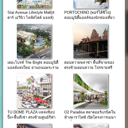
Star Avenue Lifestyle Mall(ส
PORTOCHINO (พอร์โต้ชิโน่)
ตาร์ เอวีนิว ไลฟ์สไตล์ มอลล์)
คอมมูนิตี้มอลล์ของนักท่องเที่ยว
เชียงใหม่
เดอะไบรท์ The Bright คอมมูนิตี้
ดอนหวายพลาซ่า พื้นที่ขายของ
มอลล์แห่งใหม่ ย่านถนนพระราม
ตรงข้ามดอนหวาย โปรขายฟรี
2
เดือนแรก
TU DOME PLAZA แหล่งช้อป
O2 Paradise ตลาดออร์แกนิคใน
ปิ้ง+พื้นที่เช่า ตรงข้ามศูนย์กีฬา
ห้างพาราไดซ์ เปิดโครงการเมษา
มหาวิทยาลัยธรรมศาสตร์
62 นี้