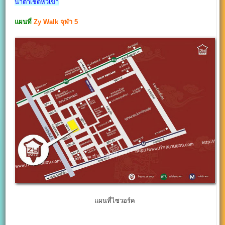
น้ำตาเช็ดหัวเข่า
แผนที่
Zy Walk
จุฬา 5
แผนที่ไซวอร์ค