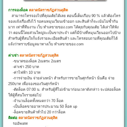
การจองล็อค
ตลาดนัดราชภัฏสวนดุสิต
สามารถโทรจองไปที่คุณเต้ยได้เลย ตอนนี้เต็มเกือบ 90 % แล้วต้องโทร
จองแจ้งเรื่องถึงไว้ รอคนหมุนเวียนเข้าออก และสินค้าก็จะเน้นไม่ซ้ำกัน
มาก เท่าที่ทีมงาน เว็บ ทำเลขายของ.com ได้คุยกับคุณเต้ย ได้เล่าให้ฟัง
ว่า ตอนนี้โดยส่วนใหญ่จะเป็นขาประจำ แต่ก็มีบ้างที่หมุนเวียนออกไปบ้าง
สำหรับผู้ที่สนใจก็แจ้งรายละเอียดสินค้า และโทรสอบถามที่คุณเต้ยก็ได้
แจ้งว่าทราบข้อมูลมาทางเว็บ ทำเลขายของ.com
ค่าเช่า
ตลาดนัดราชภัฏสวนดุสิต
-ขนาดของล็อค 2เมตรx 2เมตร
-ค่าเช่า 250 บาท
-ค่าไฟฟ้า 10 บาท
-การจ่ายเงิน จ่ายล่วงหน้า สำหรับการขายในศุกร์หน้า นั่นคือ จ่าย
250บาท เพื่อจองของวันศุกร์หน้า
-ตัดล็อค 07:00 น. สำหรับผู้ที่ไม่เข้ามาก่อนเวลาดังกล่าว จะปล่อยล็อค
ให้ผู้ที่สนใจรายต่อไป
-จำนวนล็อคทั้งหมดกว่า 70 ล็อค
-เป็นล็อคขายอาหารประมาณ 50 ล็อค up
-ล็อคขายสินค้าทั่วไป 20 กว่าล็อค
ติดต่อ
ตลาดนัดราชภัฏสวนดุสิต
รออัพเดท