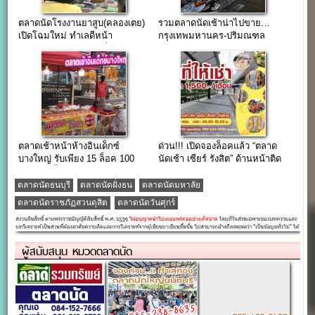
ตลาดนัดโรงงานยาสูบ(คลองเตย)
รวมตลาดนัดเช้าน่าไปขาย…
เปิดโฉมใหม่ ทำเลดีหน้า
กรุงเทพมหานคร-ปริมณฑล
โรงงานยาสูบพระรามสี่
ตลาดเช้าหน้าห้างอินเด็กซ์
ด่วน!!! เปิดจองล็อคแล้ว “ตลาด
บางใหญ่ รับเพียง 15 ล็อค 100
นัดเช้า เซียร์ รังสิต” ด้านหน้าติด
เดียวเท่านั้น…
ป้ายรถเมล์-ติดถนนใหญ่
ตลาดนัดธนบุรี
ตลาดนัดฝั่งธน
ตลาดนัดมหาลัย
ตลาดนัดราชภัฏสวนดุสิต
ตลาดนัดวันศุกร์
ผู้สนับสนุน หมวดตลาดนัด