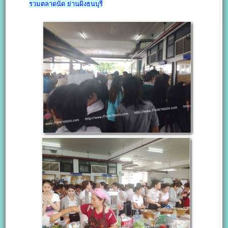
รวมตลาดนัด ย่านฝั่งธนบุรี