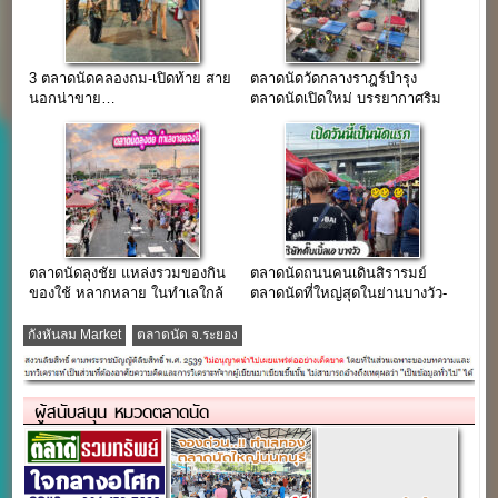
3 ตลาดนัดคลองถม-เปิดท้าย สาย
ตลาดนัดวัดกลางราฎร์บำรุง
นอกน่าขาย…
ตลาดนัดเปิดใหม่ บรรยากาศริม
ทุ่งนา ใกล้โรงงานใหญ่
ตลาดนัดลุงชัย แหล่งรวมของกิน
ตลาดนัดถนนคนเดินสิรารมย์
ของใช้ หลากหลาย ในทำเลใกล้
ตลาดนัดที่ใหญ่สุดในย่านบางวัว-
อมตะนครชลบุรี
บางปะกง
กังหันลม Market
ตลาดนัด จ.ระยอง
ผู้สนับสนุน หมวดตลาดนัด