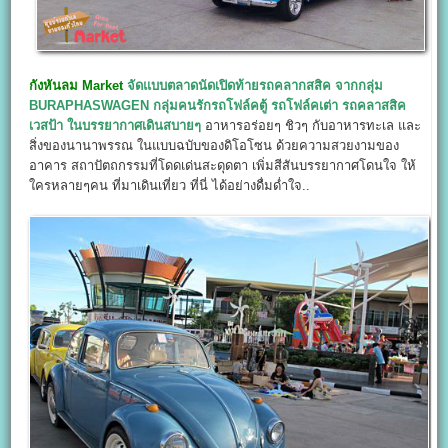
กังหันลม Market
จัดแบบตลาดนัดเปิดท้ายรถคลากสสิค จากกลุ่ม
BURAPHASWAGEN กลุ่มคนรักรถโฟล์คตู้ รถโฟล์คเต่า รถคลาสสิค
เวสป้า ในบรรยากาศเดินสบายๆ
อาหารอร่อยๆ ชิวๆ กับอาหารทะเล และ
สิ่งของนานาพรรณ ในแบบฉบับของดิโอโซน ด้วยความสวยงามของ
อาคาร สถาปัตถกรรมที่โดดเด่นสะดุดตา เพิ่มสีสันบรรยากาศโดนใจ ให้
ใครหลายๆคน ที่มาเดินเที่ยว ที่นี่ ได้อย่างดื่มด่ำใจ..