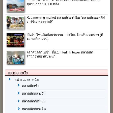
“แก้วอินทร์ มาร์เก็ต” ไลฟ์สไตล์มอลล์แห่งใหม่ ในย่าน
ชุมชนกว่า 10,000 หลัง
Rca morning market ตลาดนัดอาร์ซีเอ “ตลาดนัดออฟฟิศ
อาร์ซีเอ พระราม9”
เปิดรับ โซนชิลย้อนวันวาน… เตรียมต้อนรับลมหนาว (ที่
ตลาดเลียบด่วน)
ตลาดนัดตึกเนชั่น ชั้น.1 lnterlink tower ตลาดนัด
สำนักงานย่านบางนา
เมนูตลาดนัด
หน้ารวมตลาดนัด
ตลาดนัดเช้า
ตลาดนัดกลางวัน
ตลาดนัดตอนเย็น
ตลาดนัดกลางคืน