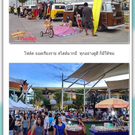
โฟล์ค จอดเรียงราย สไตล์มากมี ทุกอย่างดูดี ก็มีให้ชม