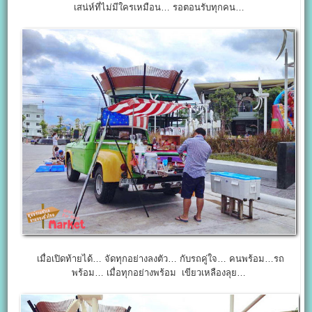
เสน่ห์ที่ไม่มีใครเหมือน… รอตอนรับทุกคน…
เมื่อเปิดท้ายได้… จัดทุกอย่างลงตัว… กับรถคู่ใจ… คนพร้อม…รถ
พร้อม… เมื่อทุกอย่างพร้อม เขียวเหลืองลุย…