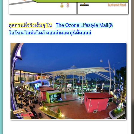
ดูสถานที่จริงเต็มๆ ใน
The Ozone Lifestyle Mall(ดิ
โอโซน ไลฟ์สไตล์ มอลล์)คอมมูนิตี้มอลล์