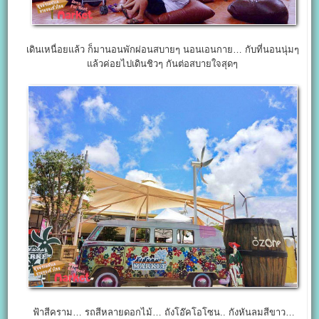
เดินเหนื่อยแล้ว ก็มานอนพักผ่อนสบายๆ นอนเอนกาย… กับที่นอนนุ่มๆ
แล้วค่อยไปเดินชิวๆ กันต่อสบายใจสุดๆ
ฟ้าสีคราม… รถสีหลายดอกไม้… ถังโอ๊คโอโซน.. กังหันลมสีขาว…