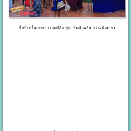
ย่ำค่ำ ครื้นเครง บรรเลงสีสัน ทุกอย่างฉับพลัน ความมันเฮฮา