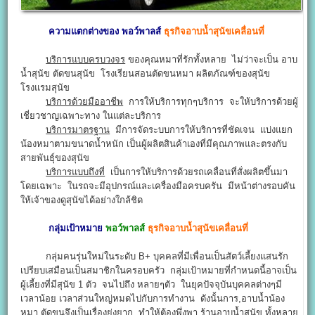
ความแตกต่างของ พอว์พาลส์
ธุรกิจอาบน้ำสุนัขเคลื่อนที่
บริการแบบครบวงจร
ของคุณหมาที่รักทั้งหลาย ไม่ว่าจะเป็น อาบ
น้ำสุนัข ตัดขนสุนัข โรงเรียนสอนตัดขนหมา ผลิตภัณฑ์ของสุนัข
โรงแรมสุนัข
บริการด้วยมืออาชีพ
การให้บริการทุกๆบริการ จะให้บริการด้วยผู้
เชี่ยวชาญเฉพาะทาง ในแต่ละบริการ
บริการมาตรฐาน
มีการจัดระบบการให้บริการที่ชัดเจน แบ่งแยก
น้องหมาตามขนาดน้ำหนัก เป็นผู้ผลิตสินค้าเองที่มีคุณภาพและตรงกับ
สายพันธุ์ของสุนัข
บริการแบบถึงที่
เป็นการให้บริการด้วยรถเคลื่อนที่สั่งผลิตขึ้นมา
โดยเฉพาะ ในรถจะมีอุปกรณ์และเครื่องมือครบครัน มีหน้าต่างรอบคัน
ให้เจ้าของดูสุนัขได้อย่างใกล้ชิด
กลุ่มเป้าหมาย
พอว์พาลส์
ธุรกิจอาบน้ำสุนัขเคลื่อนที่
กลุ่มคนรุ่นใหม่ในระดับ B+ บุคคลที่มีเพื่อนเป็นสัตว์เลี้ยงแสนรัก
เปรียบเสมือนเป็นสมาชิกในครอบครัว กลุ่มเป้าหมายที่กำหนดนี้อาจเป็น
ผู้เลี้ยงที่มีสุนัข 1 ตัว จนไปถึง หลายๆตัว ในยุคปัจจุบันบุคคลต่างๆมี
เวลาน้อย เวลาส่วนใหญ่หมดไปกับการทำงาน ดังนั้นการ,อาบน้ำน้อง
หมา,ตัดขนจึงเป็นเรื่องยุ่งยาก ทำให้ต้องพึ่งพา ร้านอาบน้ำสุนัข ทั้งหลาย