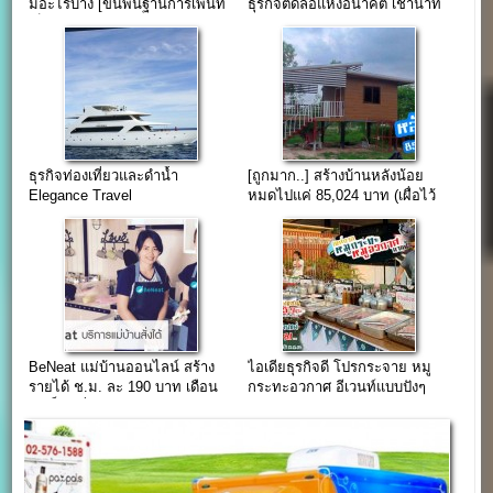
มีอะไรบ้าง [ขั้นพื้นฐานการเพ้นท์
ธุรกิจติดล้อแห่งอนาคต เช่านาที
เล็บ] (EP.4)
ละ 9 บาท
ธุรกิจท่องเที่ยวและดำน้ำ
[ถูกมาก..] สร้างบ้านหลังน้อย
Elegance Travel
หมดไปแค่ 85,024 บาท (เผื่อไว้
ทำบ้านเช่า)
BeNeat แม่บ้านออนไลน์ สร้าง
ไอเดียธุรกิจดี โปรกระจาย หมู
รายได้ ช.ม. ละ 190 บาท เดือน
กระทะอวกาศ อีเวนท์แบบปังๆ
ละเป็นหมื่น