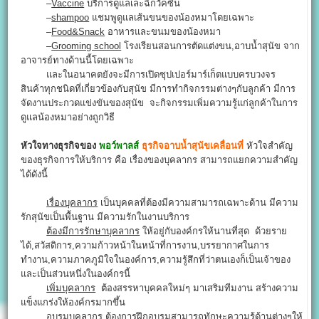
–
Vaccine
บริการดูแลเละฉีกวัคซีน
–
shampoo
แชมพูดูแลเส้นขนของน้องหมาโดยเฉพาะ
–
Food&Snack
อาหารและขนมของน้องหมา
–
Grooming school
โรงเรียนสอนการตัดแต่งขน,อาบน้ำสุนัข จาก
อาจารย์ทางด้านนี้โดยเฉพาะ
และในอนาคตยังจะมีการเปิดซุปเปอร์มาร์เก็ตแบบครบวงจร
สินค้าทุกชนิดที่เกี่ยวข้องกับสุนัข มีการทำกิจกรรมต่างๆกับลูกค้า มีการ
จัดงานประกวดแข่งขันของสุนัข จะกิจกรรมเพิ่มความรู้แก่ลูกค้าในการ
ดูแลน้องหมาอย่างถูกวิธี
หัวใจทางธุรกิจของ
พอว์พาลส์
ธุรกิจอาบน้ำสุนัขเคลื่อนที่
หัวใจสำคัญ
ของธุรกิจการให้บริการ คือ เรื่องของบุคลากร สามารถแยกความสำคัญ
ได้ดังนี้
เรื่องบุคลากร
เป็นบุคคลที่ต้องมีความสามารถเฉพาะด้าน มีความ
รักสุนัขเป็นพื้นฐาน มีความรักในงานบริการ
ต้องมีการรักษาบุคลากร
ให้อยู่กับองค์กรให้นานที่สุด ด้วยราย
ได้,สวัสดิการ,ความก้าวหน้าในหน้าที่การงาน,บรรยากาศในการ
ทำงาน,ความภาคภูมิใจในองค์การ,ความรู้สึกที่ว่าตนเองก็เป็นเจ้าของ
และเป็นส่วนหนึ่งในองค์กรนี้
เพิ่มบุคลากร
ต้องสรรหาบุคคลใหม่ๆ มาเสริมทีมงาน สร้างความ
แข็งแกร่งให้องค์กรมากขึ้น
อบรมบุคลากร
ต้องการฝึกอบรมสามารถทักษะความรู้ด้านต่างๆให้