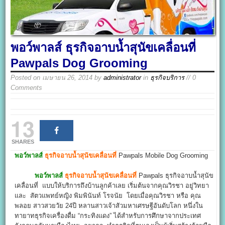
พอว์พาลส์ ธุรกิจอาบน้ำสุนัขเคลื่อนที่
Pawpals Dog Grooming
Posted on
เมษายน 26, 2014
by
administrator
in
ธุรกิจบริการ
// 0
Comments
13
SHARES
พอว์พาลส์
ธุรกิจอาบน้ำสุนัขเคลื่อนที่
Pawpals Mobile Dog Grooming
พอว์พาลส์
ธุรกิจอาบน้ำสุนัขเคลื่อนที่
Pawpals ธุรกิจอาบน้ำสุนัข
เคลื่อนที่ แบบให้บริการถึงบ้านลูกค้าเลย เริ่มต้นจากคุณวิรชา อยู่วิทยา
และ สัตวแพทย์หญิง พิมพินันท์ โรจนัย โดยเมื่อคุณวิรชา หรือ คุณ
พลอย สาวสวยวัย 24ปี หลานสาวเจ้าสัวมหาเศรษฐีอันดับโลก หนึ่งใน
ทายาทธุรกิจเครื่องดื่ม “กระทิงแดง” ได้สำหรับการศึกษาจากประเทศ