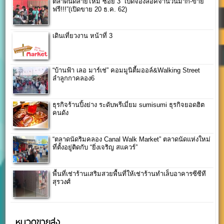
ตลาดนัดสายไหม ซอย 3 “เปิดจองล็อคจำนวนมาก-ขาย
ฟรี!!!”(เปิดขาย 20 ธ.ค. 62)
เดินเที่ยวงาน หน้าที่ 3
“บ้านฟ้า เลอ มาร์เช่” คอมมูนิตี้มออล์&Walking Street
ลำลูกกาคลอง6
ธุรกิจร้านปิ้งย่าง ระดับพรีเมี่ยม sumisumi ธุรกิจยอดฮิต
คนดัง
“ตลาดนัดริมคลอง Canal Walk Market” ตลาดนัดแห่งใหม่
ที่ตั้งอยู่ติดกับ “ยิ่งเจริญ สแควร์”
พื้นที่เช่าร้านเสริมสวยพื้นที่ให้เช่าร้านทำเล็บอาคารซีซีที
สุรวงศ์
หมวดขายส่ง