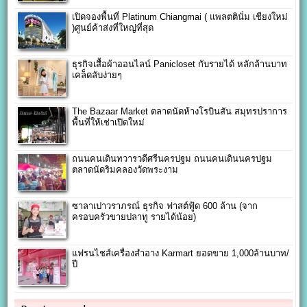
เปิดจองพื้นที่ Platinum Chiangmai ( แพลตตินั่ม เชียงใหม่
)ศูนย์ค้าส่งที่ใหญ่ที่สุด
ธุรกิจเสื้อผ้าออนไลน์ Panicloset กับรายได้ หลักล้านบาท
เคล็ดลับง่ายๆ
The Bazaar Market ตลาดนัดห้างโรบินสัน สมุทรปราการ
พื้นที่ให้เช่าเปิดใหม่
ถนนคนเดินทวารวดีศรีนครปฐม ถนนคนเดินนครปฐม
ตลาดนัดริมคลองวัดพระงาม
ซาลาเปาวราภรณ์ ธุรกิจ ฟาสต์ฟู้ด 600 ล้าน (จาก
ครอบครัวขายปลาทู รายได้น้อย)
แฟรนไชส์เครื่องสำอาง Karmart ยอดขาย 1,000ล้านบาท/
ปี