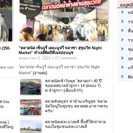
เมนูหล
หน
รว
พื้
รว
“ตลาดนัด เซ็นจูรี่ เดอะมูฟวี่ พลาซ่า สุขุมวิท Night
 (350-
ชุ
Market” ทำเลดีติดบีทีเอสอ่อนนุช
พฤษภาคม 5, 2021 // 0 Comments
จุด
“ตลาดนัด เซ็นจูรี่ เดอะมูฟวี่ พลาซ่า สุขุมวิท Night
วาคม และ
เก
Market”
[อ่านต่อ]
ติด
ตลาดนัดเช้าวันพุธ “ตลาดเก่า 40 ปี”
ซอยเทศบาลลำลูกกา 14 (คลอง 7)
ต.ลำลูกกา (เต็มแล้ว!!!)
ตลาดสังสมุทร ท่าข้ามเจริญสุข “ตลาด
เช่าบน
นัดใหญ่ในชุมชน ตลาดสด-อาหารครบ
ยาม
ครัน”
ตลาดนัดเคหะบางพลี พื้นที่ให้เข่าขาย
gmai (
ของในชุมชนเคหะบางพลี
่งที่ใหญ่