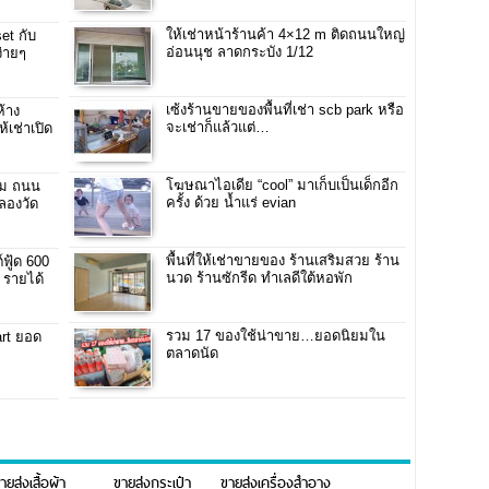
ให้เช่าหน้าร้านค้า 4×12 m ติดถนนใหญ่
et กับ
อ่อนนุช ลาดกระบัง 1/12
ง่ายๆ
เซ้งร้านขายของพื้นที่เช่า scb park หรือ
้าง
จะเช่าก็แล้วแต่…
้เช่าเปิด
โฆษณาไอเดีย “cool” มาเก็บเป็นเด็กอีก
ฐม ถนน
ครั้ง ด้วย น้ำแร่ evian
ลองวัด
พื้นที่ให้เช่าขายของ ร้านเสริมสวย ร้าน
ฟู้ด 600
นวด ร้านซักรีด ทำเลดีใต้หอพัก
 รายได้
รวม 17 ของใช้น่าขาย…ยอดนิยมใน
rt ยอด
ตลาดนัด
ายส่งเสื้อผ้า
ขายส่งกระเป๋า
ขายส่งเครื่องสำอาง