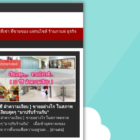
้นที่เช่า ที่ขายของ แฟรนไชส์ ร้านกาแฟ ธุรกิจ
ommended
วิธี ฝ่าความเงียบ ] ขายอย่างไร ในสภาพ
งียบสุดๆ “มาปรับร้านกัน”
ิธี ฝ่าความเงียบ ] ขายอย่างไร ในสภาพตลาด
ุดๆ “มาปรับร้านกัน” เมื่อเข้ายุคขาลงของ
ิจ การดิ้นรนเพื่อความอยู่รอด…
[อ่านต่อ]