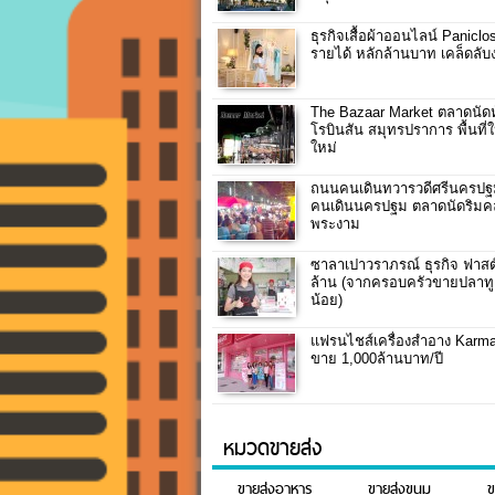
ธุรกิจเสื้อผ้าออนไลน์ Paniclos
รายได้ หลักล้านบาท เคล็ดลับ
The Bazaar Market ตลาดนัดห
โรบินสัน สมุทรปราการ พื้นที่ให
ใหม่
ถนนคนเดินทวารวดีศรีนครป
คนเดินนครปฐม ตลาดนัดริมค
พระงาม
ซาลาเปาวราภรณ์ ธุรกิจ ฟาสต์
ล้าน (จากครอบครัวขายปลาทู
น้อย)
แฟรนไชส์เครื่องสำอาง Karma
ขาย 1,000ล้านบาท/ปี
หมวดขายส่ง
ขายส่งอาหาร
ขายส่งขนม
ข