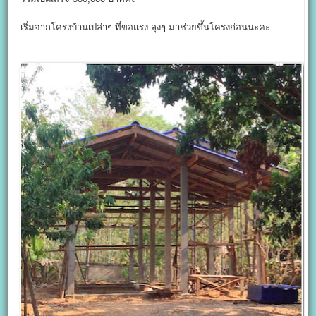
เริ่มจากโครงบ้านเปล่าๆ ที่ขอแรง ลุงๆ มาช่วยขึ้นโครงก่อนนะคะ