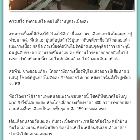
ครัวเสร็จ เพดานเสร็จ ต่อไปก็งานปูกระเบื้องค่ะ
งานกระเบื้องก็มีเรื่องให้ “ร้องไห้อีก” เนื่องจากเราเลือกแกรนิตโตแต่ช่างปู
ห่วยมากค่ะ พี่เล่นเอาปูนเสือปูแล้วใช้ปูนกาวดิบๆที่เราซื้อให้โรยเลยแล้ว
แปะกระเบื้อง ผลคือ กระเบื้องติดบ้างไม่ติดบ้างเป็นจุดๆสิคร้าาา เคาะๆนี่
ฝุ่นปูนดิบกระจายตามร่องขึ้นมาเลยค่ะ ที่บ้านโกรธมากกกกกถึงขั้นไป
เจรจาว่าถ้าทำแบบนี้เราจะไม่หักเงินแล้วจะไปจ้างคนอื่นมาทำต่อ
สุดท้าย ช่างยอมแก้ค่ะ โดยการงัดกระเบื้องที่ปูไปแล้วออก (มีเสียหาย 1
แผ่น) โชคดีที่ปูนกาวไม่ติดค่ะ จึงงัดออกไม่ยาก หลังจากนั้นตั้งใจปูเชียว
วว หึหึ
ห้องโถงเราใช้ราคาแพงหน่อยเพราะชอบลายนี้ โชคดีที่ขนาดไม่ใหญ่
มาก จึงใช้ไม่เยอะค่ะ ห้องโถงเลือกกระเบื้องราคา 400 กว่าบาทต่อกล่อง
ส่วนห้องอื่นๆ เลือกเป็นลายพื้นๆเลย คือ 159 บาทต่อ ตรม.
เดินเลือกหลายวันเลยค่ะ กับกระเบื้องเพราะเราเลือกห้องโถง หน้าบ้าน
บันได ห้องนอน ห้องน้ำเปียก ห้องน้ำแห้งไม่เหมือนกันเลย ทำเอาช่าง
ปวดหัวไปเยอะพอสมควร