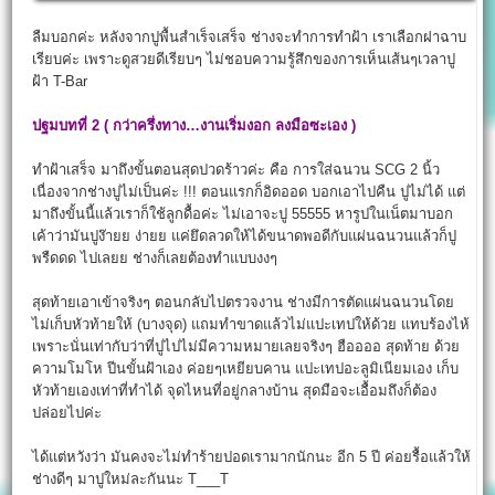
ลืมบอกค่ะ หลังจากปูพื้นสำเร็จเสร็จ ช่างจะทำการทำฝ้า เราเลือกฝาฉาบ
เรียบค่ะ เพราะดูสวยดีเรียบๆ ไม่ชอบความรู้สึกของการเห็นเส้นๆเวลาปู
ฝ้า T-Bar
ปฐมบทที่ 2 ( กว่าครึ่งทาง…งานเริ่มงอก ลงมือซะเอง )
ทำฝ้าเสร็จ มาถึงขั้นตอนสุดปวดร้าวค่ะ คือ การใส่ฉนวน SCG 2 นิ้ว
เนื่องจากช่างปูไม่เป็นค่ะ !!! ตอนแรกก็อิดออด บอกเอาไปคืน ปูไม่ได้ แต่
มาถึงขั้นนี้แล้วเราก็ใช้ลูกดื้อค่ะ ไม่เอาจะปู 55555 หารูปในเน็ตมาบอก
เค้าว่ามันปูง๊ายย ง่ายย แค่ยึดลวดให้ได้ขนาดพอดีกับแผ่นฉนวนแล้วก็ปู
พรืดดด ไปเลยย ช่างก็เลยต้องทำแบบงงๆ
สุดท้ายเอาเข้าจริงๆ ตอนกลับไปตรวจงาน ช่างมีการตัดแผ่นฉนวนโดย
ไม่เก็บหัวท้ายให้ (บางจุด) แถมทำขาดแล้วไม่แปะเทปให้ด้วย แทบร้องไห้
เพราะนั่นเท่ากับว่าที่ปูไปไม่มีความหมายเลยจริงๆ ฮืออออ สุดท้าย ด้วย
ความโมโห ปีนขั้นฝ้าเอง ค่อยๆเหยียบคาน แปะเทปอะลูมิเนียมเอง เก็บ
หัวท้ายเองเท่าที่ทำได้ จุดไหนที่อยู่กลางบ้าน สุดมือจะเอื้อมถึงก็ต้อง
ปล่อยไปค่ะ
ได้แต่หวังว่า มันคงจะไม่ทำร้ายปอดเรามากนักนะ อีก 5 ปี ค่อยรื้อแล้วให้
ช่างดีๆ มาปูใหม่ละกันนะ T___T