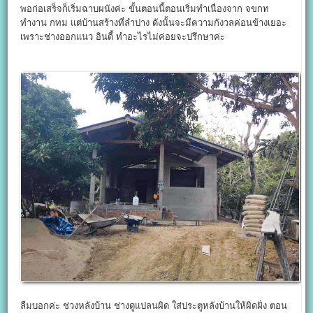
พอก่อเสร็จก็เริ่มฉาบผนังค่ะ ขั้นตอนนี้ตอนเริ่มทำเนื่องจาก จขกท
ทำงาน กทม แต่บ้านสร้างที่ลำปาง ดังนั้นจะมีความกังวลค่อนข้างเยอะ
เพราะช่างออกแนว อินดี้ ทำอะไรไม่ค่อยจะปรึกษาค่ะ
ลืมบอกค่ะ ช่วงหลังบ้าน ช่างดูแปลนผิด ใส่ประตูหลังบ้านให้ผิดฝั่ง ตอน