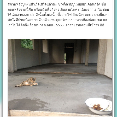
สภาพหลังปูแผ่นสำเร็จเสร็จแล้วค่ะ ช่างก็ฉาบปูนทับแผ่นคอนกรีต ขั้น
ตอนหลังจากนี้คือ กรีดผนังเพื่อฝังท่อเดินสายไฟค่ะ เนื่องจากเราไม่ชอบ
ให้เดินสายลอย ค่ะ ดังนั้นทั้งท่อน้ำ ทั้งสายไฟ ฝังผนังหมดค่ะ ตรงนี้แอบ
ขัดใจที่บ้านเนื่องจากเค้ากลัวว่าจะดูแลรักษายากหากต้องซ่อมแซม แต่
เราไม่ได้คิดถึงเรื่องอนาคตเลยค่ะ 5555 เอาสวยงามตอนนี้เข้าว่า อิอิ