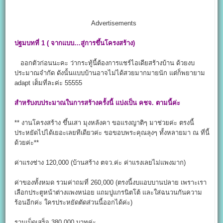
Advertisements
ปฐมบทที่ 1 ( จากแบบ…สู่การขึ้นโครงสร้าง)
ออกตัวก่อนนะคะ ว่ากระทู้นี้ต้องการแชร์ไอเดียสร้างบ้าน ด้วยงบ
ประมาณจำกัด ดังนั้นแบบบ้านอาจไม่ได้สวยมากมายนัก แต่ก็พยายาม
adapt เต็มที่ละค่ะ 55555
สำหรับงบประมาณในการสร้างครั้งนี้ แบ่งเป็น คชจ. ตามนี้ค่ะ
** งานโครงสร้าง ขึ้นเสา มุงหลังคา ขอแรงญาติๆ มาช่วยค่ะ ตรงนี้
ประหยัดไปได้เยอะเลยทีเดียวค่ะ ขอขอบพระคุณลุงๆ ทั้งหลายมา ณ ที่นี้
ด้วยค่ะ**
ค่าแรงช่าง 120,000 (บ้านสร้าง ตจว.ค่ะ ค่าแรงเลยไม่แพงมาก)
ค่าของทั้งหมด รวมค่าถมที่ 260,000 (ตรงนี้งบแอบบานปลาย เพราะเรา
เลือกประตูหน้าต่างแพงหน่อย แถมปูแกรนิตโต้ และใส่ฉนวนกันความ
ร้อนอีกค่ะ ใครประหยัดตัดส่วนนี้ออกได้ค่ะ)
รวมเบ็ดเสร็จ 380,000 บาทค่ะ