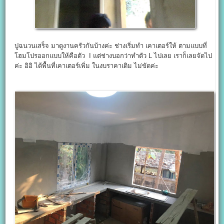
ปูฉนวนเสร็จ มาดูงานครัวกันบ้างค่ะ ช่างเริ่มทำ เคาเตอร์ให้ ตามแบบที่
โฮมโปรออกแบบให้คือตัว I แต่ช่างบอกว่าทำตัว L ไปเลย เราก็เลยจัดไป
ค่ะ อิอิ ได้พื้นที่เคาเตอร์เพิ่ม ในงบราคาเดิม ไม่ขัดค่ะ