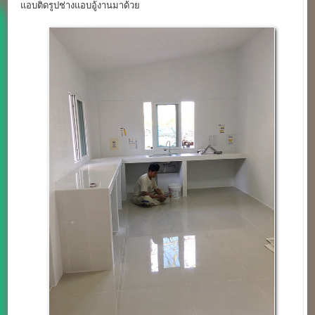
แอบติดรูปช่างแอบอู้งานมาด้วย