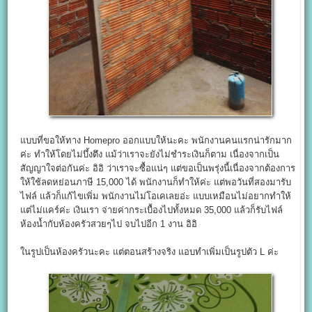
แบบที่ขอให้ทาง Homepro ออกแบบให้นะคะ พนักงานคนแรกน่ารักมาก
ค่ะ ทำให้โดยไม่บึ้งตึง แม้ว่าเราจะยังไม่ชำระเงินก็ตาม เนื่องจากเป็น
สัญญาใจต่อกันค่ะ อิอิ ว่าเราจะซื้อแน่ๆ แต่ขอเป็นพรุ่งนี้เนื่องจากต้องการ
ให้ใช้ลดหย่อนภาษี 15,000 ได้ พนักงานก็ทำให้ค่ะ แต่พอวันที่สองมารับ
ไฟล์ แล้วก็แก้ไขเพิ่ม พนักงานไม่โอเคเลยอ่ะ แบบเหมือนไม่อยากทำให้
แต่ไม่แคร์ค่ะ เงินเรา จ่ายค่ากระเบื้องไปทั้งหมด 35,000 แล้วก็รับไฟล์
ห้องน้ำกับห้องครัวสวยๆไป จบไปอีก 1 งาน อิอิ
ในรูปเป็นห้องครัวนะคะ แต่ตอนสร้างจริง แอบทำเพิ่มเป็นรูปตัว L ค่ะ