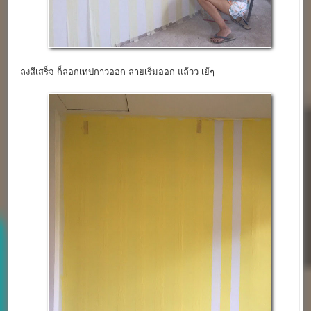
ลงสีเสร็จ ก็ลอกเทปกาวออก ลายเริ่มออก แล้วว เย้ๆ