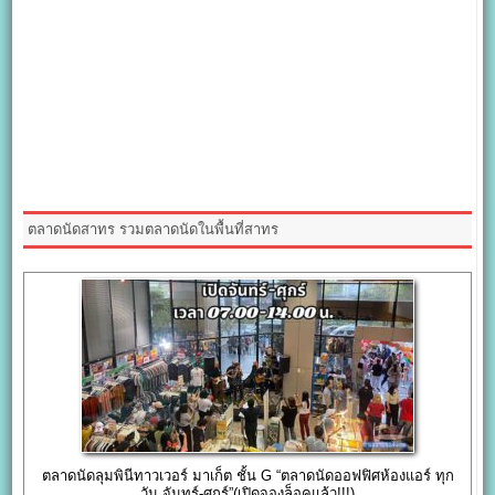
ตลาดนัดสาทร รวมตลาดนัดในพื้นที่สาทร
ตลาดนัดลุมพินีทาวเวอร์ มาเก็ต ชั้น G “ตลาดนัดออฟฟิศห้องแอร์ ทุก
วัน จันทร์-ศุกร์”(เปิดจองล็อคแล้ว!!!)