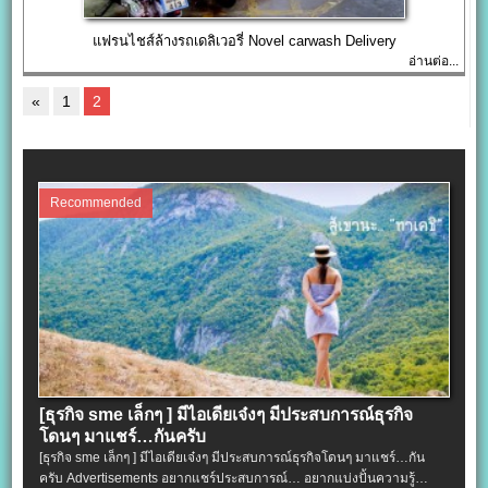
แฟรนไชส์ล้างรถเดลิเวอรี่ Novel carwash Delivery
อ่านต่อ...
«
1
2
Recommended
[ธุรกิจ sme เล็กๆ ] มีไอเดียเจ๋งๆ มีประสบการณ์ธุรกิจ
โดนๆ มาแชร์…กันครับ
[ธุรกิจ sme เล็กๆ ] มีไอเดียเจ๋งๆ มีประสบการณ์ธุรกิจโดนๆ มาแชร์…กัน
ครับ Advertisements อยากแชร์ประสบการณ์… อยากแบ่งปั้นความรู้…