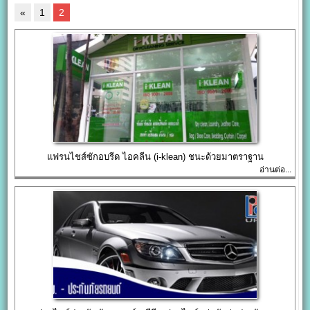
«
1
2
แฟรนไชส์ซักอบรีด ไอคลีน (i-klean) ชนะด้วยมาตราฐาน
อ่านต่อ...