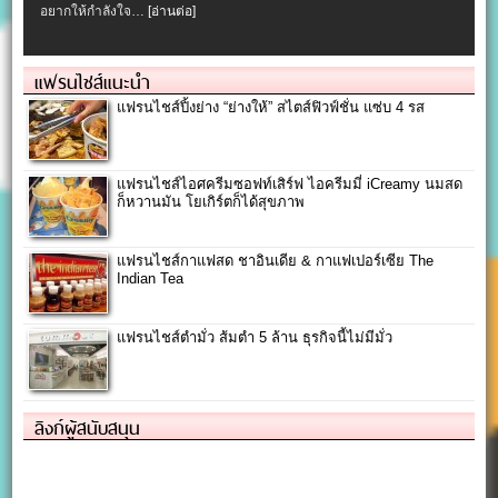
อยากให้กำลังใจ…
[อ่านต่อ]
แฟรนไชส์แนะนำ
แฟรนไชส์ปิ้งย่าง “ย่างให้” สไตส์ฟิวฟ์ชั่น แซ่บ 4 รส
แฟรนไชส์ไอศครีมซอฟท์เสิร์ฟ ไอครีมมี่ iCreamy นมสด
ก็หวานมัน โยเกิร์ตก็ได้สุขภาพ
แฟรนไชส์กาแฟสด ชาอินเดีย & กาแฟเปอร์เซีย The
Indian Tea
แฟรนไชส์ตำมั่ว ส้มตำ 5 ล้าน ธุรกิจนี้ไม่มีมั่ว
ลิงก์ผู้สนับสนุน