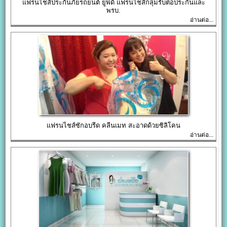
แฟรนไชส์ประกันภัยรถยนต์ ยูพีดี แฟรนไชส์กลุ่มรับต่อประกันและ
พรบ.
อ่านต่อ...
แฟรนไชส์ซักอบรีด คลีนเมท สะอาดด้วยซิลิโคน
อ่านต่อ...