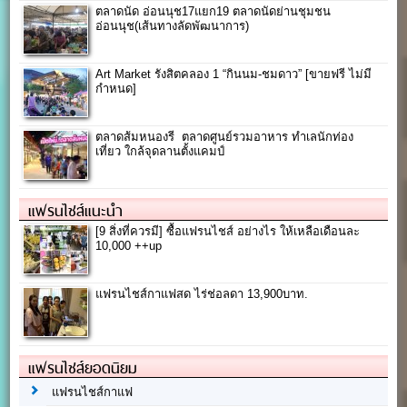
ตลาดนัด อ่อนนุช17แยก19 ตลาดนัดย่านชุมชน
อ่อนนุช(เส้นทางลัดพัฒนาการ)
Art Market รังสิตคลอง 1 “กินนม-ชมดาว” [ขายฟรี ไม่มี
กำหนด]
ตลาดส้มหนองรี ตลาดศูนย์รวมอาหาร ทำเลนักท่อง
เที่ยว ใกล้จุดลานตั้งแคมป์
แฟรนไชส์แนะนำ
[9 สิ่งที่ควรมี] ซื้อแฟรนไชส์ อย่างไร ให้เหลือเดือนละ
10,000 ++up
แฟรนไชส์กาแฟสด ไร่ช่อลดา 13,900บาท.
แฟรนไชส์ยอดนิยม
แฟรนไชส์กาแฟ