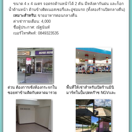
ขนาด 4 x 4 เมตร จอดรถด้านหน้าได้ 2 คัน มีหลังคากันฝน และก็อก
น้ำด้านหน้า ด้านข้างติดเนอสเซอรี่และอู่ซ่อมรถ (ทั้งสองร้านปิดกลางคืน)
เหมาะสำหรับ:
ขายอาหารตอนกลางคืน
ค่าเช่ารายเดือน: 4,000
ชื่อผู้ประกาศ: ณัฐนันท์
เบอร์โทรศัพท์: 0849323535
ด่วน ต้องการเซ้งห้องกระจกใน
พื้นที่ให้เช่าสำหรับเปิดร้านมินิ
ซอยท่าข้ามติดกับตลาดมารวย
มาร์ทในปั้มปตทก๊าซ NGVและ
ก๊าซ LPG