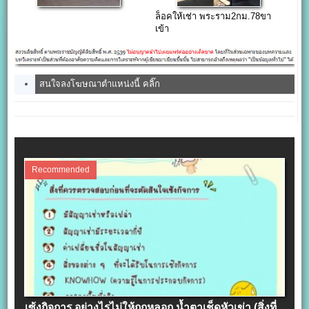
ล็อคให้เช่า พระราม2กม.78ขา
เข้า
สนใจลงโฆษณาตำแหน่งนี้ คลิ๊ก
Recommended
เซ้งกิจการ อย่างไรไม่ให้ถูกหลอก น้ำตาเช็ดหัวเข่า (สิ่งที่