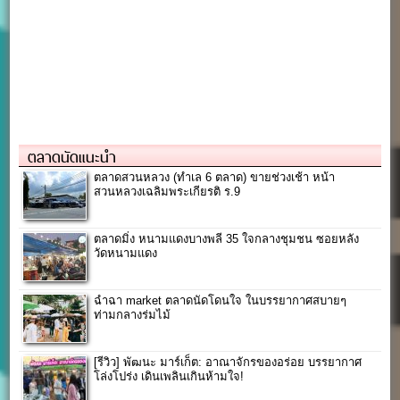
ตลาดนัดแนะนำ
ตลาดสวนหลวง (ทำเล 6 ตลาด) ขายช่วงเช้า หน้า
สวนหลวงเฉลิมพระเกียรติ ร.9
ตลาดมิ่ง หนามแดงบางพลี 35 ใจกลางชุมชน ซอยหลัง
วัดหนามแดง
ฉำฉา market ตลาดนัดโดนใจ ในบรรยากาศสบายๆ
ท่ามกลางร่มไม้
[รีวิว] พัฒนะ มาร์เก็ต: อาณาจักรของอร่อย บรรยากาศ
โล่งโปร่ง เดินเพลินเกินห้ามใจ!