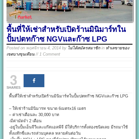
พื้นที่ให้เช่าสำหรับเปิดร้านมินิมาร์ทใน
ปั้มปตทก๊าซ NGVและก๊าซ LPG
Posted on
พฤศจิกายน 4, 2014
by
ไม่ได้สมัครสมาชิก
in
ทำเลขายของ
เขตบางขุนเทียน
// 1 Comment
3
SHARES
พื้นที่ให้เช่าสำหรับเปิดร้านมินิมาร์ทในปั้มปตทก๊าซ NGVและก๊าซ LPG
– ให้เช่าร้านมินิมารท ขนาด 6เมตรx16 เมตร
– ค่าเช่าเดือนละ 30,000 บาท
-มีค่ามัดจำ 2 เดือน
-อยู่ในปั้มเอ็นจีวีและแก๊สแอลพีจี มีให้บริการทั้งสองชนิดเลย มีรถมาใช้
ทั้งแท๊กซี่และรถส่วนบุคคล หลายคันต่อวัน