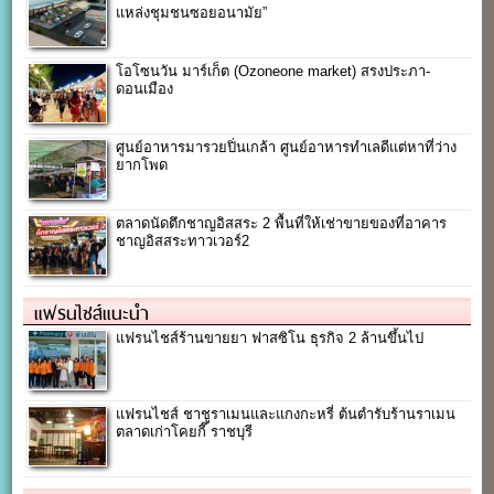
แหล่งชุมชนซอยอนามัย”
โอโซนวัน มาร์เก็ต (Ozoneone market) สรงประภา-
ดอนเมือง
ศูนย์อาหารมารวยปิ่นเกล้า ศูนย์อาหารทำเลดีแต่หาที่ว่าง
ยากโพด
ตลาดนัดตึกชาญอิสสระ 2 พื้นที่ให้เช่าขายของที่อาคาร
ชาญอิสสระทาวเวอร์2
แฟรนไชส์แนะนำ
แฟรนไชส์ร้านขายยา ฟาสซิโน ธุรกิจ 2 ล้านขึ้นไป
แฟรนไชส์ ชาชูราเมนและแกงกะหรี่ ต้นตำรับร้านราเมน
ตลาดเก่าโคยกี๊ ราชบุรี