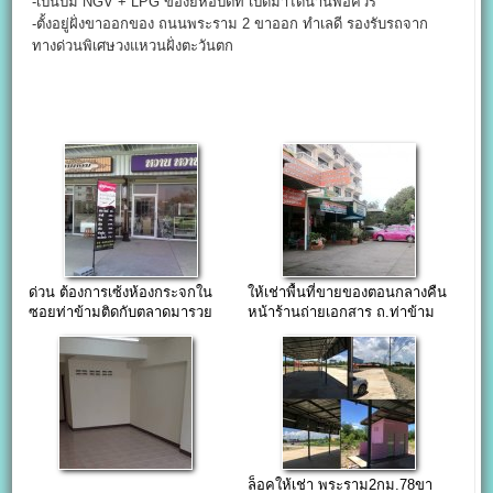
-เป็นปั๊ม NGV + LPG ของยี่ห้อปตท เปิดมาได้นานพอควร
-ตั้งอยู่ฝั่งขาออกของ ถนนพระราม 2 ขาออก ทำเลดี รองรับรถจาก
ทางด่วนพิเศษวงแหวนฝั่งตะวันตก
ด่วน ต้องการเซ้งห้องกระจกใน
ให้เช่าพื้นที่ขายของตอนกลางคืน
ซอยท่าข้ามติดกับตลาดมารวย
หน้าร้านถ่ายเอกสาร ถ.ท่าข้าม
ซ.7 พระราม2
ล็อคให้เช่า พระราม2กม.78ขา