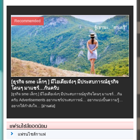
Recommended
[ธุรกิจ sme เล็กๆ ] มีไอเดียเจ๋งๆ มีประสบการณ์ธุรกิจ
โดนๆ มาแชร์…กันครับ
[ธุรกิจ sme เล็กๆ ] มีไอเดียเจ๋งๆ มีประสบการณ์ธุรกิจโดนๆ มาแชร์…กัน
ครับ Advertisements อยากแชร์ประสบการณ์… อยากแบ่งปั้นความรู้…
อยากให้กำลังใจ…
[อ่านต่อ]
แฟรนไชส์ยอดนิยม
แฟรนไชส์กาแฟ