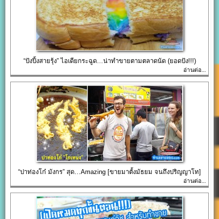
“ปังปิ้งสายรุ้ง” ไอเดียกระฉูด…น่าทำขายตามตลาดนัด (ยอดปัง!!!)
อ่านต่อ...
“ปาท่องโก๋ มังกร” สุด…Amazing [ขายมาตั้งมัธยม จนถึงปริญญาโท]
อ่านต่อ...