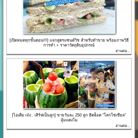
[เปิดหมดทุกขั้นตอน!!!] แจกสูตรแซนด์วิช สำหรับทำขาย พร้อมภาพวิธี
การทำ + ราคาวัตถุดิบอุปกรณ์
อ่านต่อ...
[ไอเดีย เจ๋ง.. เสิร์ฟเป็นลูก] ขายวันละ 250 ลูก ฮิตฮ็อต “โลกโซเชียล”
อุ้มแตงโม
อ่านต่อ...