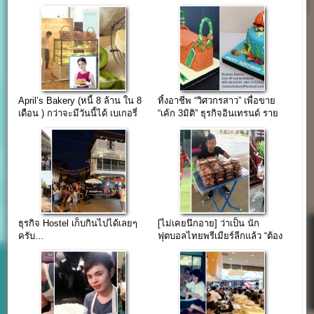
April’s Bakery (หนี้ 8 ล้าน ใน 8
ทิ้งอาชีพ “วิศวกรสาว” เพื่อขาย
เดือน ) กว่าจะมีวันนี้ได้ เบเกอรี่
“เค้ก 3มิติ” ธุรกิจอินเทรนด์ ราย
หลักล้าน (ชาซิวแป่ง)
ได้เสริมโดนใจ
ธุรกิจ Hostel เก็บกินไปได้เลยๆ
[ไม่เคยนึกอาย] ว่าเป็น นัก
ครับ…
ฟุตบอลไทยพรีเมียร์ลีกแล้ว “ต้อง
มานั่งขายขนม”