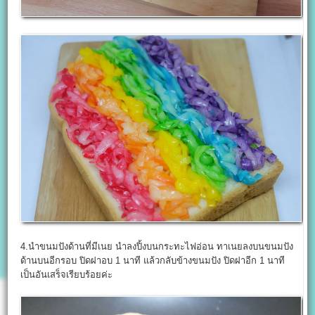
4.นำขนมปังด้านที่มีเนย นำลงปิ้งบนกระทะไฟอ่อน ทาเนยลงบนขนมปัง
ด้านบนอีกรอบ ปิดฝาอบ 1 นาที แล้วกลับข้างขนมปัง ปิดฝาอีก 1 นาที
เป็นอันเสร็จเรียบร้อยค่ะ