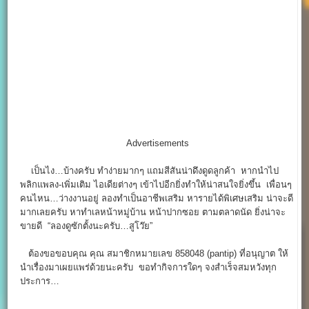
Advertisements
เป็นไง…บ้างครับ ทำง่ายมากๆ แถมสีสันน่าดึงดูดลูกค้า หากนำไป
พลิกแพลง-เพิ่มเติม ไอเดียต่างๆ เข้าไปอีกยิ่งทำให้น่าสนใจยิ่งขึ้น เพื่อนๆ
คนไหน…ว่างงานอยู่ ลองทำเป็นอาชีพเสริม หารายได้พิเศษเสริม น่าจะดี
มากเลยครับ หาทำเลหน้าหมู่บ้าน หน้าปากซอย ตามตลาดนัด ยิ่งน่าจะ
ขายดี “ลองดูซักตั้งนะครับ…สูโว๊ย”
ต้องขอขอบคุณ คุณ สมาชิกหมายเลข 858048 (pantip) ที่อนุญาต ให้
นำเรื่องมาเผยแพร่ด้วยนะครับ ขอทำกิจการใดๆ จงสำเร็จสมหวังทุก
ประการ…