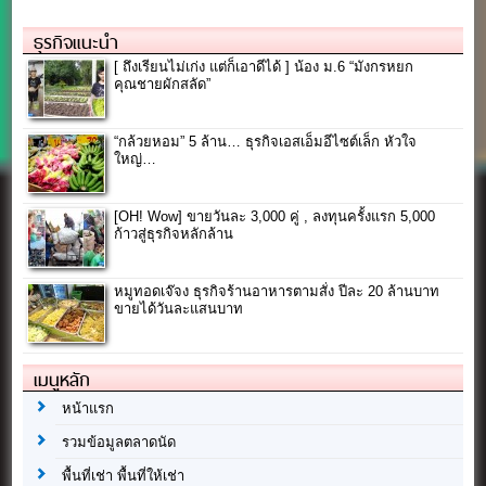
ธุรกิจแนะนำ
[ ถึงเรียนไม่เก่ง แต่ก็เอาดีได้ ] น้อง ม.6 “มังกรหยก
คุณชายผักสลัด”
“กล้วยหอม” 5 ล้าน… ธุรกิจเอสเอ็มอีไซต์เล็ก หัวใจ
ใหญ่…
[OH! Wow] ขายวันละ 3,000 คู่ , ลงทุนครั้งแรก 5,000
ก้าวสู่ธุรกิจหลักล้าน
หมูทอดเจ๊จง ธุรกิจร้านอาหารตามสั่ง ปีละ 20 ล้านบาท
ขายได้วันละแสนบาท
เมนูหลัก
หน้าแรก
รวมข้อมูลตลาดนัด
พื้นที่เช่า พื้นที่ให้เช่า