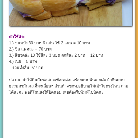
ค่าใช้จ่าย
1.) ขนมปัง 30 บาท 6 แผ่น ใช้ 2 แผ่น = 10 บาท
2.) ชีส แพคละ = 70 บาท
3.) สีขวดล่ะ 10 ใช้สีละ 3 หยด ตกสีละ 2 บาท = 12 บาท
4.) เนย = 5 บาท
– รวมทั้งสิ้น 97 บาท
ปล.แนะนำให้กินกับซอสมะเขือเทศจะอร่อยแบบฟินเลยค่ะ ถ้ากินแบบ
ธรรมดามันจะเค็มๆเลี่ยนๆ ส่วนถ้าจขกท.อธิบายไม่เข้าใจตรงไหน ถาม
ได้นะคะ พอดีโดนสั่งให้ปิดคอม เลยต้องรีบพิมพ์ไปนิดค่ะ