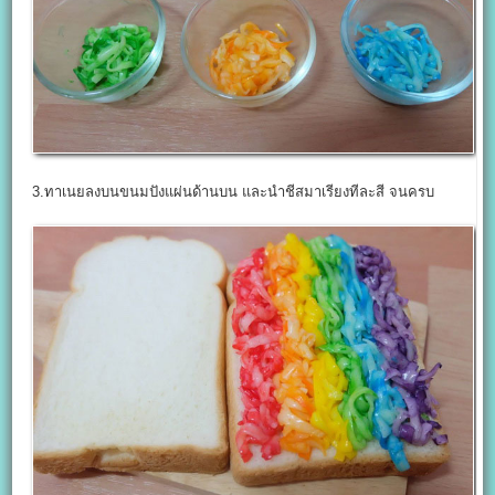
3.ทาเนยลงบนขนมปังแผ่นด้านบน และนำชีสมาเรียงทีละสี จนครบ