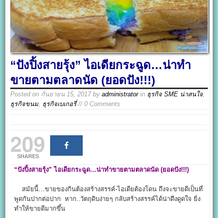
“ปังปิ้งสายรุ้ง” ไอเดียกระฉูด…น่าทำ
ขายตามตลาดนัด (ยอดปัง!!!)
Posted on
กันยายน 15, 2017
by
administrator
in
ธุรกิจ SME น่าสนใจ
,
ธุรกิจขนม
,
ธุรกิจเบเกอรี่
// 0 Comments
209
SHARES
“
ปังปิ้งสายรุ้ง”
ไอเดียกระฉูด…น่าทำขายตามตลาดนัด
(ยอดปัง!!!
)
สมัยนี้…ขายของกินต้องสร้างสรรค์-ไอเดียต้องโดน ถึงจะขายดีเป็นที่
พูดกันปากต่อปาก หาก..วัตถุดิบง่ายๆ กลับสร้างสรรค์ได้น่าดึงดูดใจ ยิ่ง
ทำให้ขายดีมากขึ้น