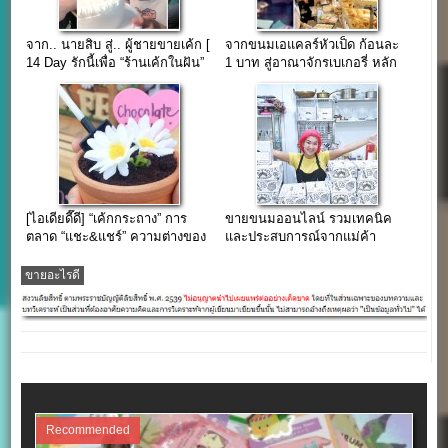
จาก.. นายสิบ สู่.. ผู้ชายขายเค้ก [
จากขนมเอแคลร์หัวเป็ด ก้อนละ
14 Day รักนี้เพื่อ “ร้านเค้กในฝัน”
1 บาท สู่อาณาจักรเบเกอรี่ หลัก
]
ล้าน
[ไอเดียดี๊ดี] “เค้กกระถาง” การ
ขายขนมออนไลน์ รวมเทคนิค
ตลาด “แชะ&แชร์” ความต่างของ
และประสบการณ์จากแม่ค้า
ร้านกาแฟ
ออนไลน์ตัวจริง
ขายอะไรดี
Recommended