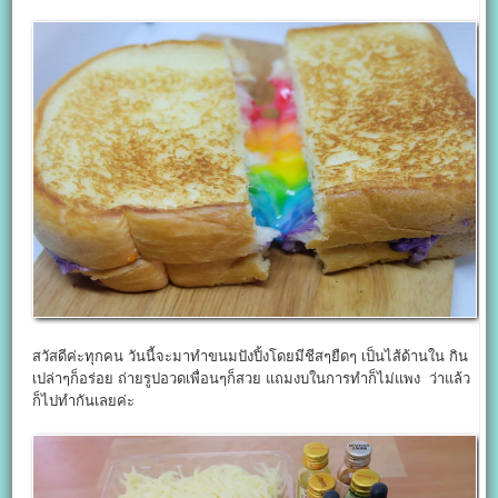
สวัสดีค่ะทุกคน วันนี้จะมาทำขนมปังปิ้งโดยมีชีสๆยืดๆ เป็นไส้ด้านใน กิน
เปล่าๆก็อร่อย ถ่ายรูปอวดเพื่อนๆก็สวย แถมงบในการทำก็ไม่แพง ว่าแล้ว
ก็ไปทำกันเลยค่ะ