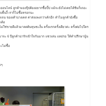
นไลน์ ลูกค้ามองปุ๊ปต้องอยากซื้อปั๊ป แม้จะยังไม่เคยได้ชิมก็เถอะ
พื้นงี้ เราก็ไม่ซื้อหรอกนะ
ัดเจน ของเค้าบางเคส ค่าส่งแพงกว่าเค้กอีก ทำไมลูกค้ายังซื้อ
เด้อ
 ไม่ใช่ขายดีแล้วมาลดต้นทุนซะงั้น ครั้งแรกครั้งเดียวค่ะ ครั้งต่อไปใคร
นมาจะ 6 ปีลูกค้าน่ารักเข้าใจกันมาก แซวเล่น แหย่รอ ให้คำปรึกษานู้น
ะไม่ซื้อ
ยๆ