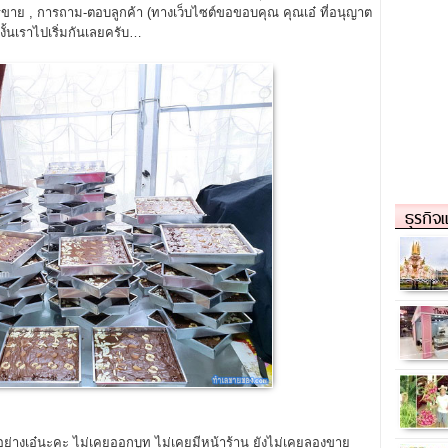
ารขาย , การถาม-ตอบลูกค้า (ทางเว็บไซต์ขอขอบคุณ คุณเอ๋ ที่อนุญาต
งั้นเราไปเริ่มกันเลยครับ…
ธุรกิจ
ย่างเอ๋นะคะ ไม่เคยออกบูท ไม่เคยมีหน้าร้าน ยังไม่เคยลองขาย