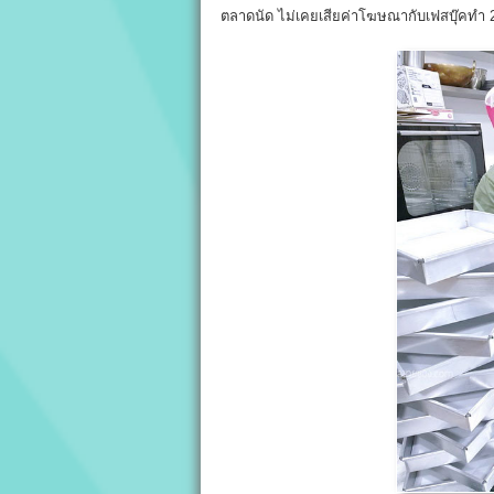
ตลาดนัด ไม่เคยเสียค่าโฆษณากับเฟสบุ๊คทำ 