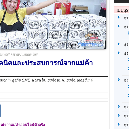
เมนูธุร
ธุร
ธุ
ธุ
ธุร
วมเทคนิคขายขนมออนไลน์
คนิคและประสบการณ์จากแม่ค้า
ธุ
ator
in
ธุรกิจ SME น่าสนใจ
,
ธุรกิจขนม
,
ธุรกิจเบเกอรี่
// 0
ธุร
ธุร
ธุ
์จากแม่ค้าออนไลน์ตัวจริง