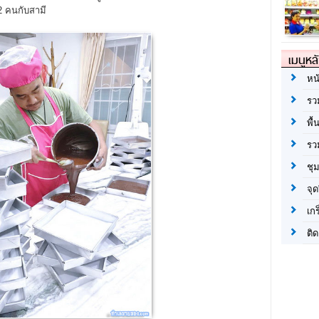
2 คนกับสามี
เมนูหล
หน
รว
พื้
รว
ชุ
จุด
เก
ติด