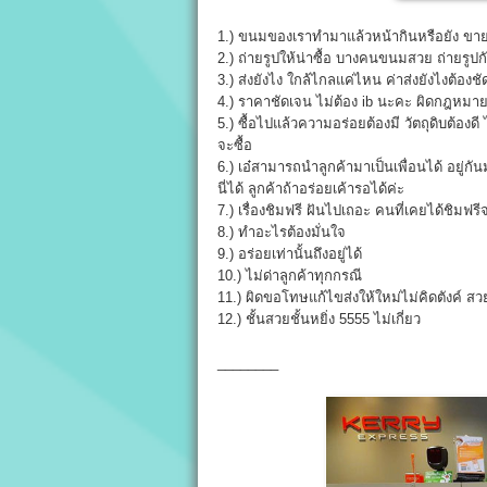
1.) ขนมของเราทำมาแล้วหน้ากินหรือยัง ขายออ
2.) ถ่ายรูปให้น่าซื้อ บางคนขนมสวย ถ่ายรูปกับ
3.) ส่งยังไง ใกล้ไกลแค่ไหน ค่าส่งยังไงต้องช
4.) ราคาชัดเจน ไม่ต้อง ib นะคะ ผิดกฎหมาย
5.) ซื้อไปแล้วความอร่อยต้องมี วัตถุดิบต้องดี
จะซื้อ
6.) เอ๋สามารถนำลูกค้ามาเป็นเพื่อนได้ อยู่กั
นี่ได้ ลูกค้าถ้าอร่อยเค้ารอได้ค่ะ
7.) เรื่องชิมฟรี ฝันไปเถอะ คนที่เคยได้ชิมฟรีจ
8.) ทำอะไรต้องมั่นใจ
9.) อร่อยเท่านั้นถึงอยู่ได้
10.) ไม่ด่าลูกค้าทุกกรณี
11.) ผิดขอโทษแก้ไขส่งให้ใหม่ไม่คิดตังค์ สว
12.) ชั้นสวยชั้นหยิ่ง 5555 ไม่เกี่ยว
________