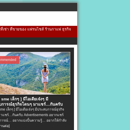
้นที่เช่า ที่ขายของ แฟรนไชส์ ร้านกาแฟ ธุรกิจ
ommended
จ sme เล็กๆ ] มีไอเดียเจ๋งๆ มี
การณ์ธุรกิจโดนๆ มาแชร์…กันครับ
 sme เล็กๆ ] มีไอเดียเจ๋งๆ มีประสบการณ์ธุรกิจ
าแชร์…กันครับ Advertisements อยากแชร์
ารณ์… อยากแบ่งปั้นความรู้… อยากให้กำลัง
่านต่อ]