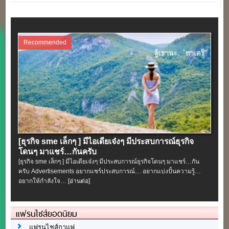
Recommended
[ธุรกิจ sme เล็กๆ ] มีไอเดียเจ๋งๆ มีประสบการณ์ธุรกิจ
โดนๆ มาแชร์…กันครับ
[ธุรกิจ sme เล็กๆ ] มีไอเดียเจ๋งๆ มีประสบการณ์ธุรกิจโดนๆ มาแชร์…กัน
ครับ Advertisements อยากแชร์ประสบการณ์… อยากแบ่งปั้นความรู้…
อยากให้กำลังใจ…
[อ่านต่อ]
แฟรนไชส์ยอดนิยม
แฟรนไชส์กาแฟ