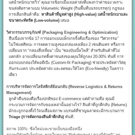
แต่น้ำหนักเบาหวิว” คุณอาจช็อกเมื่อเจอค่าส่งที่แพงกว่าค่าของ เพราะ
ขนส่งคิดราคาแบบ Volumetric Weight (กินพื้นที่บนรถบรรทุก) กฎของ
การเลือกสินค้าคือ:
หาสินค้าที่มูลค่าสูง (High-value)
แต่น้ำหนักเบาและ
ขนาดกะทัดรัด (Low-volume)
เสมอ
วิศวกรรมบรรจุภัณฑ์ (Packaging Engineering & Optimization)
สืบเนื่องจากข้อ 17 การออกแบบแพ็กเกจจิ้งคือเรื่องของ “วิศวกรรม”
ไม่ใช่แค่ศิลปะ การลดความสูงของกล่องลงเพียง 2 เซนติเมตร หรือการ
เปลี่ยนจาก “กล่องสี่เหลี่ยม” เป็น “ซองบับเบิ้ลโพลี” สำหรับสินค้าที่ไม่
แตกหัก อาจเปลี่ยนเรทติ้งค่าขนส่งของคุณให้ถูกลง 20-30% ทันที การ
ออกแบบกล่องให้พอดีเป๊ะ (Custom-fit Packaging) ช่วยประหยัดค่าวัสดุ
กันกระแทก ประหยัดค่าส่ง และลดขยะให้โลก (Eco-friendly) ในคราว
เดียว
การบริหารจัดการโลจิสติกส์ย้อนกลับ (Reverse Logistics & Returns
Management)
ลูกค้าคืนของคือเรื่องปกติของ E-commerce แต่คำถามคือ คุณมี
กระบวนการจัดการกับของเหล่านั้นอย่างไร? สินค้าที่ถูกตีกลับ (Returns)
มักจะถูกกองทิ้งไว้จนเสื่อมสภาพ แบรนด์ที่ชาญฉลาดจะมีกระบวนการ
Triage (
การคัดกรองสินค้าตีกลับ)
ทันที:
สภาพ 100%: ซีลใหม่และขายเป็นของมือหนึ่ง
สภาพมีตำหนิเล็กน้อย: ขายในหมวด “Refurbished / ของมีตำหนิ” ลด