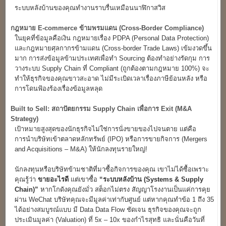
ระบบหลังบ้านของคุณทำงานราบรื่นเหมือนนาฬิกาสวิส
กฎหมาย E-commerce
ข้ามพรมแดน (Cross-Border Compliance)
ในยุคที่ข้อมูลคือเงิน กฎหมายเรื่อง PDPA (Personal Data Protection)
และกฎหมายศุลกากรข้ามแดน (Cross-border Trade Laws) เข้มงวดขึ้น
มาก การส่งข้อมูลข้ามประเทศเพื่อทำ Sourcing ต้องทำอย่างรัดกุม การ
วางระบบ Supply Chain ที่ Compliant (ถูกต้องตามกฎหมาย 100%) จะ
ทำให้ธุรกิจของคุณขาวสะอาด ไม่มีระเบิดเวลาเรื่องภาษีย้อนหลัง หรือ
การโดนฟ้องร้องเรื่องข้อมูลหลุด
Built to Sell:
สถาปัตยกรรม Supply Chain
เพื่อการ Exit (M&A
Strategy)
เป้าหมายสูงสุดของนักธุรกิจไม่ใช่การนั่งขายของไปจนตาย แต่คือ
การนำบริษัทเข้าตลาดหลักทรัพย์ (IPO) หรือการขายกิจการ (Mergers
and Acquisitions – M&A) ให้นักลงทุนรายใหญ่!
นักลงทุนหรือบริษัทข้ามชาติที่มาซื้อกิจการของคุณ เขาไม่ได้ซื้อเพราะ
คุณรู้ว่า
ขายอะไรดี
แต่เขาซื้อ
“
ระบบหลังบ้าน (Systems & Supply
Chain)”
หากโกดังคุณยังมั่ว สต็อกไม่ตรง สัญญาโรงงานเป็นแค่การคุย
ผ่าน WeChat บริษัทคุณจะมีมูลค่าเท่ากับศูนย์ แต่หากคุณทำข้อ 1 ถึง 35
ได้อย่างสมบูรณ์แบบ มี Data Data Flow ชัดเจน ธุรกิจของคุณจะถูก
ประเมินมูลค่า (Valuation) ที่ 5x – 10x ของกำไรสุทธิ และนั่นคือวันที่