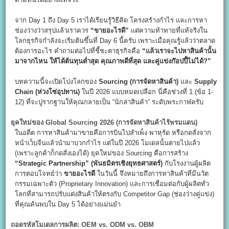
จาก Day 1 ถึง Day 5 เราได้เรียนรู้วิธีคิด โครงสร้างกำไร และการหา
ช่องว่างว่าสรุปแล้วเราควร
“
ขายอะไรดี”
แต่ความท้าทายที่แท้จริงใน
โลกธุรกิจกำลังจะเริ่มต้นขึ้นที่ Day 6 นี้ครับ เพราะเมื่อคุณรู้แล้วว่าตลาด
ต้องการอะไร คำถามต่อไปที่ชี้ชะตาธุรกิจคือ
“
แล้วเราจะไปหาสินค้านั้น
มาจากไหน ให้ได้ต้นทุนต่ำสุด คุณภาพดีที่สุด และคู่แข่งก๊อปปี้ไม่ได้?”
บทความนี้จะเปิดโปงโลกของ
Sourcing (
การจัดหาสินค้า)
และ
Supply
Chain (
ห่วงโซ่อุปทาน)
ในปี 2026 แบบหมดเปลือก นี่คือช่วงที่ 1 (ข้อ 1-
12) ที่จะปูรากฐานให้คุณกลายเป็น “นักล่าสินค้า” ระดับพระกาฬครับ
ยุคใหม่ของ Global Sourcing 2026 (
การจัดหาสินค้าไร้พรมแดน)
ในอดีต การหาสินค้ามาขายคือการบินไปสำเพ็ง พาหุรัด หรือกดสั่งจาก
หน้าเว็บจีนแล้วนำมาบวกกำไร แต่ในปี 2026 โมเดลนั้นตายไปแล้ว
(เพราะลูกค้าก็กดสั่งเองได้) ยุคใหม่ของ Sourcing คือการสร้าง
“Strategic Partnership” (
พันธมิตรเชิงยุทธศาสตร์)
กับโรงงานผู้ผลิต
การตอบโจทย์ว่า
ขายอะไรดี
ในวันนี้ จึงหมายถึงการหาสินค้าที่มีนวัต
กรรมเฉพาะตัว (Proprietary Innovation) และการเชื่อมต่อกับผู้ผลิตทั่ว
โลกที่สามารถปรับแต่งสินค้าให้ตรงกับ Competitor Gap (ช่องว่างคู่แข่ง)
ที่คุณค้นพบใน Day 5 ได้อย่างแม่นยำ
ถอดรหัสโมเดลการผลิต: OEM vs. ODM vs. OBM