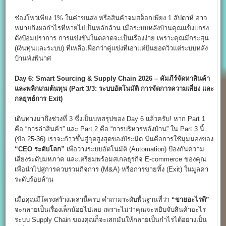
ช่องโหว่เพียง 1% ในค่าขนส่ง หรือสินค้าจมสต็อกเพียง 1 สัปดาห์ อาจ
หมายถึงผลกำไรที่หายไปเป็นหลักล้าน เมื่อระบบหลังบ้านคุณแข็งแกร่ง
ดั่งป้อมปราการ การแข่งขันในตลาดจะเป็นเรื่องง่าย เพราะคุณมีกระสุน
(เงินทุนและระบบ) ที่เหลือเฟือกว่าคู่แข่งที่เอาแต่ปั่นยอดวิวแต่ระบบหลัง
บ้านพังพินาศ
Day 6: Smart Sourcing & Supply Chain 2026 –
คัมภีร์จัดหาสินค้า
และพลิกเกมต้นทุน (Part 3/3:
ระบบอัตโนมัติ การจัดการความเสี่ยง และ
กลยุทธ์การ Exit)
เดินทางมาถึงช่วงที่ 3 ซึ่งเป็นบทสรุปของ Day 6 แล้วครับ! หาก Part 1
คือ “การล่าสินค้า” และ Part 2 คือ “การบริหารหลังบ้าน” ใน Part 3 นี้
(ข้อ 25-36) เราจะก้าวขึ้นสู่จุดสูงสุดของปิระมิด นั่นคือการใช้มุมมองของ
“CEO
ระดับโลก”
เพื่อวางระบบอัตโนมัติ (Automation) ป้องกันความ
เสี่ยงระดับมหภาค และเตรียมพร้อมสเกลธุรกิจ E-commerce ของคุณ
เพื่อนำไปสู่การควบรวมกิจการ (M&A) หรือการขายทิ้ง (Exit) ในมูลค่า
ระดับร้อยล้าน
เมื่อคุณมีโครงสร้างเหล่านี้ครบ คำถามระดับพื้นฐานที่ว่า
“
ขายอะไรดี”
จะกลายเป็นเรื่องเล็กน้อยไปเลย เพราะไม่ว่าคุณจะหยิบจับสินค้าอะไร
ระบบ Supply Chain ของคุณก็จะเสกมันให้กลายเป็นกำไรได้อย่างเป็น