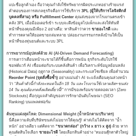
แปะชื่อลูกค้าเอง ถือว่าคุณกำลังใช้ทรัพยากรผิดประเภทอย่างร้ายแรง!
คำตอบของการสเกลธุรกิจคือการใช้บริการ
3PL (
ผู้ให้บริการโลจิสติกส์
บุคคลที่สาม) หรือ Fulfillment Center
คุณส่งของจากโรงงานตรงเข้า
คลัง 3PL เมื่อมีออเดอร์เข้า ระบบจะดึงข้อมูลไปแพ็กและส่งให้ทันที
หน้าที่ของคุณมีเพียง 2 อย่างคือ: หาสินค้าว่าควร
ขายอะไรดี
และ
ทำการตลาดให้ยอดขายถล่มทลาย ปล่อยงานกรรมกรหลังบ้านให้เป็น
หน้าที่ของหุ่นยนต์และระบบ 3PL
การพยากรณ์อุปสงค์ด้วย AI (AI-Driven Demand Forecasting)
การเดาว่าเดือนหน้าจะขายได้กี่ชิ้นคือการพนัน ธุรกิจระดับโปรใช้
ซอฟต์แวร์ AI เชื่อมต่อกับระบบคลังสินค้า เพื่อวิเคราะห์ข้อมูลย้อนหลัง
(Historical Data) ฤดูกาล (Seasonality) และกระแสโซเชียล เพื่อคำนวณ
Reorder Point (
จุดสั่งซื้อซ้ำ)
อย่างแม่นยำ AI จะแจ้งเตือนคุณล่วงหน้า
ว่า
“
สินค้าตัวนี้กำลังจะหมดในอีก 18
วัน และโรงงานใช้เวลาผลิต+ขนส่ง
14
วัน คุณต้องกดสั่งผลิตเดี๋ยวนี้!”
การมีของพร้อมขายตลอดเวลา (Zero
Stockouts) คือกุญแจสำคัญของการรักษาอันดับโฆษณา (SEO
Ranking) บนแพลตฟอร์ม
ต้นทุนแฝงสุดโหด: Dimensional Weight (
น้ำหนักตามปริมาตร)
นี่คือความลับที่บริษัทขนส่งไม่อยากให้คุณรู้! ค่าส่งไม่ได้คิดจาก “น้ำ
หนัก” อย่างเดียว แต่คิดจาก
“
ขนาดกล่อง” (กว้าง x
ยาว x
สูง)
ด้วย หาก
คุณตัดสินใจเลือก
ขายอะไรดี
โดยเลือกสินค้าอย่าง “หมอนตุ๊กตาตัวใหญ่