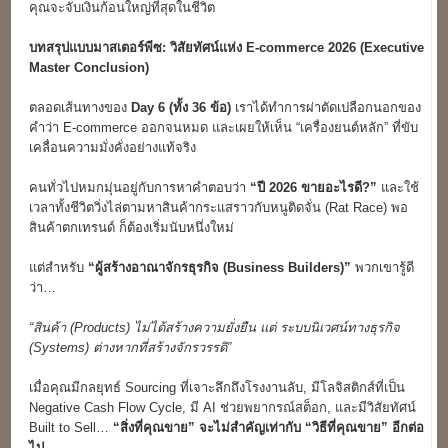
คุณจะจับเงินก้อนใหญ่ที่สุดในชีวิต
บทสรุปแบบมาสเตอร์พีซ: วิสัยทัศน์แห่ง E-commerce 2026 (Executive
Master Conclusion)
ตลอดเส้นทางของ
Day 6 (
ทั้ง 36
ข้อ)
เราได้ทำการผ่าตัดเปลือกนอกของ
คำว่า E-commerce ออกจนหมด และเผยให้เห็น “เครื่องยนต์หลัก” ที่ขับ
เคลื่อนความมั่งคั่งอย่างแท้จริง
คนทั่วไปหมกมุ่นอยู่กับการหาคำตอบว่า
“
ปี 2026
ขายอะไรดี?”
และใช้
เวลาทั้งชีวิตวิ่งไล่ตามหาสินค้ากระแสราวกับหนูติดจั่น (Rat Race) พอ
สินค้าตกเทรนด์ ก็ต้องเริ่มนับหนึ่งใหม่
แต่สำหรับ
“
ผู้สร้างอาณาจักรธุรกิจ (Business Builders)”
พวกเขารู้ดี
ว่า…
“
สินค้า (Products)
ไม่ได้สร้างความยั่งยืน แต่ ระบบนิเวศน์ทางธุรกิจ
(Systems)
ต่างหากที่สร้างจักรวรรดิ”
เมื่อคุณมีกลยุทธ์ Sourcing ที่เจาะลึกถึงโรงงานลับ, มีโลจิสติกส์ที่เป็น
Negative Cash Flow Cycle, มี AI ช่วยพยากรณ์สต็อก, และมีวิสัยทัศน์
Built to Sell…
“
สิ่งที่คุณขาย” จะไม่สำคัญเท่ากับ “วิธีที่คุณขาย” อีกต่อ
ไป