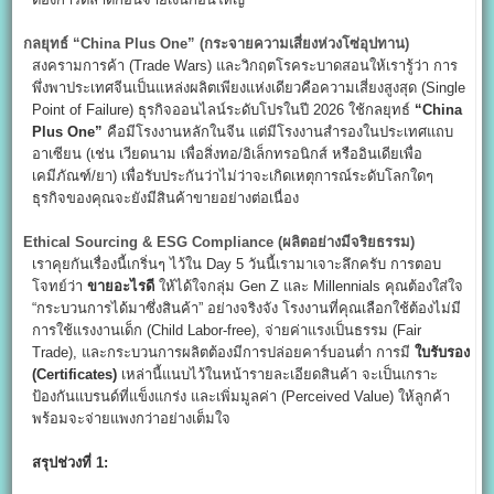
กลยุทธ์ “China Plus One” (
กระจายความเสี่ยงห่วงโซ่อุปทาน)
สงครามการค้า (Trade Wars) และวิกฤตโรคระบาดสอนให้เรารู้ว่า การ
พึ่งพาประเทศจีนเป็นแหล่งผลิตเพียงแห่งเดียวคือความเสี่ยงสูงสุด (Single
Point of Failure) ธุรกิจออนไลน์ระดับโปรในปี 2026 ใช้กลยุทธ์
“China
Plus One”
คือมีโรงงานหลักในจีน แต่มีโรงงานสำรองในประเทศแถบ
อาเซียน (เช่น เวียดนาม เพื่อสิ่งทอ/อิเล็กทรอนิกส์ หรืออินเดียเพื่อ
เคมีภัณฑ์/ยา) เพื่อรับประกันว่าไม่ว่าจะเกิดเหตุการณ์ระดับโลกใดๆ
ธุรกิจของคุณจะยังมีสินค้าขายอย่างต่อเนื่อง
Ethical Sourcing & ESG Compliance (
ผลิตอย่างมีจริยธรรม)
เราคุยกันเรื่องนี้เกริ่นๆ ไว้ใน Day 5 วันนี้เรามาเจาะลึกครับ การตอบ
โจทย์ว่า
ขายอะไรดี
ให้ได้ใจกลุ่ม Gen Z และ Millennials คุณต้องใส่ใจ
“กระบวนการได้มาซึ่งสินค้า” อย่างจริงจัง โรงงานที่คุณเลือกใช้ต้องไม่มี
การใช้แรงงานเด็ก (Child Labor-free), จ่ายค่าแรงเป็นธรรม (Fair
Trade), และกระบวนการผลิตต้องมีการปล่อยคาร์บอนต่ำ การมี
ใบรับรอง
(Certificates)
เหล่านี้แนบไว้ในหน้ารายละเอียดสินค้า จะเป็นเกราะ
ป้องกันแบรนด์ที่แข็งแกร่ง และเพิ่มมูลค่า (Perceived Value) ให้ลูกค้า
พร้อมจะจ่ายแพงกว่าอย่างเต็มใจ
สรุปช่วงที่ 1: