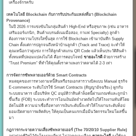
เครื่องจักรครับ
เทคโนโลยี Blockchain
กับการรับประกันแหล่งที่มา (Blockchain
Provenance)
ในปี 2026 การแข่งขันในกลุ่มสินค้า High-End หรือสุขภาพ (เช่น อาหาร
เสริมออร์แกนิก, สินค้าแบรนด์เนมมือสอง, กาแฟ Specialty) ลูกค้า
ต้องการความโปร่งใสขั้นสุด การใช้ Blockchain เข้ามาบันทึก Supply
Chain ตั้งแต่การปลูกจนถึงหน้าบ้านลูกค้า (Track and Trace) จะทำให้
คุณเหนือกว่าคู่แข่ง การให้ลูกค้าสแกน QR Code แล้วเห็นประวัติสินค้า
ทั้งหมดที่ปลอมแปลงไม่ได้ คือการตอบโจทย์
ขายอะไรดี
ด้วยการสร้าง
“Trust Premium” ที่ทำให้คุณตั้งราคาแพงกว่าตลาดได้ 2-3 เท่า
การจัดการซัพพลายเออร์ด้วย Smart Contracts
หมดยุคของการทวงถามหนี้สินหรือรอเอกสารวางบิลแบบ Manual ธุรกิจ
E-commerce ระดับโปรใช้ Smart Contracts (สัญญาอัจฉริยะ) ผูกกับ
ระบบธนาคาร เมื่อบริษัท QC อนุมัติว่าสินค้าล็อตนี้ผ่านเกณฑ์และถูกนำ
ขึ้นเรือ (FOB) ระบบจะทำการโอนเงินมัดจำงวดถัดไปให้โรงงานทันทีโดย
อัตโนมัติ ความน่าเชื่อถือทางการเงินระดับนี้จะทำให้โรงงานระดับท็อป
ยอมเปิดสายการผลิตลับๆ ให้คุณเป็นคนแรกเมื่อมีนวัตกรรมใหม่โผล่ขึ้น
มา
กฎการกระจายความเสี่ยงซัพพลายเออร์ (The 70/20/10 Supplier Rule)
อย่าฝากชีวิตไว้กับโรงงานเดียว! ไม่ว่าคุณจะเลือก
ขายอะไรดี
จงใช้กฎ