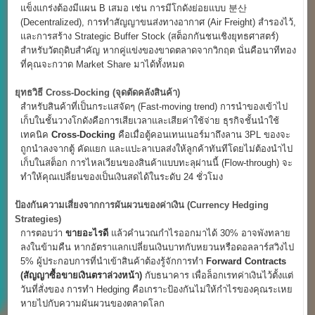
แข็งแกร่งต้องมีแผน B เสมอ เช่น การมีโกดังย่อยแบบ 분산
(Decentralized), การทำสัญญาขนส่งทางอากาศ (Air Freight) สำรองไว้,
และการสร้าง Strategic Buffer Stock (สต็อกกันชนเชิงยุทธศาสตร์)
สำหรับวัตถุดิบสำคัญ หากคู่แข่งของขาดตลาดจากวิกฤต นั่นคือนาทีทอง
ที่คุณจะกวาด Market Share มาได้ทั้งหมด
ยุทธวิธี Cross-Docking (
จุดตัดคลังสินค้า)
สำหรับสินค้าที่เป็นกระแสจัดๆ (Fast-moving trend) การนำของเข้าไป
เก็บในชั้นวางโกดังคือการเสียเวลาและเสียค่าใช้จ่าย ธุรกิจชั้นนำใช้
เทคนิค
Cross-Docking
คือเมื่อตู้คอนเทนเนอร์มาถึงลาน 3PL ของจะ
ถูกนำลงจากตู้ คัดแยก และแปะลาเบลส่งให้ลูกค้าทันทีโดยไม่ต้องนำไป
เก็บในสต็อก การไหลเวียนของสินค้าแบบทะลุผ่านนี้ (Flow-through) จะ
ทำให้คุณเปลี่ยนของเป็นเงินสดได้ในระดับ 24 ชั่วโมง
ป้องกันความเสี่ยงจากการผันผวนของค่าเงิน (Currency Hedging
Strategies)
การตอบว่า
ขายอะไรดี
แล้วคำนวณกำไรออกมาได้ 30% อาจพังทลาย
ลงในข้ามคืน หากอัตราแลกเปลี่ยนเงินบาทกับหยวนหรือดอลลาร์สวิงไป
5% ผู้ประกอบการที่นำเข้าสินค้าต้องรู้จักการทำ
Forward Contracts
(
สัญญาซื้อขายเงินตราล่วงหน้า)
กับธนาคาร เพื่อล็อกเรทค่าเงินไว้ตั้งแต่
วันที่สั่งของ การทำ Hedging คือเกราะป้องกันไม่ให้กำไรของคุณระเหย
หายไปกับความผันผวนของตลาดโลก