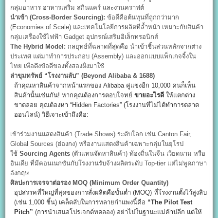
กลุ่มอาหาร อาหารเสริม สกินแคร์ และงานคราฟต์
นำเข้า (Cross-Border Sourcing):
ข้อดีคือต้นทุนที่ถูกกว่ามาก
(Economies of Scale) และเทคโนโลยีการผลิตที่ล้ำหน้า เหมาะกับสินค้า
กลุ่มเครื่องใช้ไฟฟ้า Gadget อุปกรณ์เสริมอิเล็กทรอนิกส์
The Hybrid Model:
กลยุทธ์ที่ฉลาดที่สุดคือ นำเข้าชิ้นส่วนหลักจากต่าง
ประเทศ แต่มาทำการประกอบ (Assembly) และออกแบบแพ็กเกจจิ้งใน
ไทย เพื่อดึงข้อดีของทั้งสองฝั่งมาใช้
ล่าขุมทรัพย์ “โรงงานลับ” (Beyond Alibaba & 1688)
ถ้าคุณหาสินค้าจากหน้าแรกของ Alibaba คู่แข่งอีก 10,000 คนก็เห็น
สินค้านั้นเช่นกัน! หากคุณต้องการตอบโจทย์
ขายอะไรดี
ให้แตกต่าง
ขาดลอย คุณต้องหา “Hidden Factories” (โรงงานที่ไม่ได้ทำการตลาด
ออนไลน์) วิธีเจาะเข้าถึงคือ:
เข้าร่วมงานแสดงสินค้า (Trade Shows) ระดับโลก เช่น Canton Fair,
Global Sources (ฮ่องกง) หรืองานแสดงสินค้าเฉพาะกลุ่มในยุโรป
ใช้
Sourcing Agents
(ตัวแทนจัดหาสินค้า) ท้องถิ่นในจีน เวียดนาม หรือ
อินเดีย ที่มีคอนเนกชันกับโรงงานรับจ้างผลิตระดับ Top-tier แต่ไม่พูดภาษา
อังกฤษ
ศิลปะการเจรจาต่อรอง MOQ (Minimum Order Quantity)
อุปสรรคที่ใหญ่ที่สุดของการสั่งผลิตคือขั้นต่ำ (MOQ) ที่โรงงานตั้งไว้สูงลิบ
(เช่น 1,000 ชิ้น) เคล็ดลับในการทลายกำแพงนี้คือ
“The Pilot Test
Pitch”
(การนำเสนอโปรเจกต์ทดลอง) อย่าไปในฐานะแม่ค้าปลีก แต่ให้