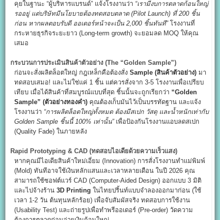
คุยในฐานะ “ผู้บริหารแบรนด์” แจ้งโรงงานว่า
“
เรามีงบการตลาดก้อนใหญ่
รออยู่ แต่บริษัทมีนโยบายต้องทดสอบตลาด (Pilot Launch)
ที่ 200
ชิ้น
ก่อน หากผลตอบรับดี ออเดอร์หน้าจะเป็น 2,000
ชิ้นทันที”
โรงงานที่
กระหายธุรกิจระยะยาว (Long-term growth) จะยอมลด MOQ ให้คุณ
เสมอ
กระบวนการประเมินสินค้าตัวอย่าง (The “Golden Sample”)
ก่อนจะสั่งผลิตล็อตใหญ่ กฎเหล็กคือต้องสั่ง
Sample (
สินค้าตัวอย่าง)
มา
ทดสอบเสมอ! และไม่ใช่แค่ 1 ชิ้น แต่ควรสั่งจาก 3-5 โรงงานเพื่อเปรียบ
เทียบ เมื่อได้สินค้าที่สมบูรณ์แบบที่สุด ชิ้นนั้นจะถูกเรียกว่า
“Golden
Sample” (
ตัวอย่างทองคำ)
คุณต้องเก็บมันไว้เป็นบรรทัดฐาน และแจ้ง
โรงงานว่า
“
การผลิตล็อตใหญ่ทั้งหมด ต้องมีสเปก วัสดุ และน้ำหนักเท่ากับ
Golden Sample
ชิ้นนี้ 100%
เท่านั้น”
เพื่อป้องกันโรงงานแอบลดสเปก
(Quality Fade) ในภายหลัง
Rapid Prototyping & CAD (
ทดสอบไอเดียด้วยความเร็วแสง)
หากคุณมีไอเดียสินค้าใหม่เอี่ยม (Innovation) การสั่งโรงงานทำแม่พิมพ์
(Mold) ทันทีอาจใช้เงินหลักแสนและเวลาหลายเดือน ในปี 2026 คุณ
สามารถใช้ซอฟต์แวร์ CAD (Computer-Aided Design) ออกแบบ 3 มิติ
และไปจ้างร้าน
3D Printing
ในไทยปริ้นท์แบบจำลองออกมาก่อน (ใช้
เวลา 1-2 วัน ต้นทุนหลักร้อย) เพื่อจับสัมผัสจริง ทดสอบการใช้งาน
(Usability Test) และถ่ายรูปเพื่อทำพรีออเดอร์ (Pre-order) วัดความ
ต้องการตลาดก่อนจ่ายเงินก้อนใหญ่