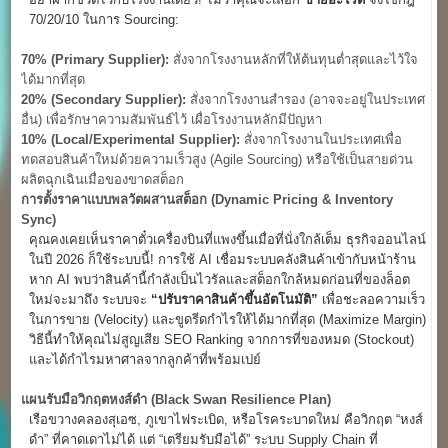
70/20/10 ในการ Sourcing:
70% (Primary Supplier):
สั่งจากโรงงานหลักที่ให้ต้นทุนต่ำสุดและไว้ใจ
ได้มากที่สุด
20% (Secondary Supplier):
สั่งจากโรงงานสำรอง (อาจจะอยู่ในประเทศ
อื่น) เพื่อรักษาความสัมพันธ์ไว้ เผื่อโรงงานหลักมีปัญหา
10% (Local/Experimental Supplier):
สั่งจากโรงงานในประเทศเพื่อ
ทดสอบสินค้าใหม่ด้วยความเร็วสูง (Agile Sourcing) หรือใช้เป็นสายด่วน
ผลิตฉุกเฉินเมื่อของขาดสต็อก
การตั้งราคาแบบพลวัตผสานสต็อก (Dynamic Pricing & Inventory
Sync)
คุณคงเคยเห็นราคาตั๋วเครื่องบินที่แพงขึ้นเมื่อที่นั่งใกล้เต็ม ธุรกิจออนไลน์
ในปี 2026 ก็ใช้ระบบนี้! การใช้ AI เชื่อมระบบคลังสินค้าเข้ากับหน้าร้าน
หาก AI พบว่าสินค้านี้กำลังเป็นไวรัลและสต็อกใกล้หมดก่อนที่ของล็อต
ใหม่จะมาถึง ระบบจะ
“
ปรับราคาสินค้าขึ้นอัตโนมัติ”
เพื่อชะลอความเร็ว
ในการขาย (Velocity) และขูดรีดกำไรให้ได้มากที่สุด (Maximize Margin)
วิธีนี้ทำให้คุณไม่สูญเสีย SEO Ranking จากการที่ของหมด (Stockout)
และได้กำไรมหาศาลจากลูกค้าที่พร้อมเปย์
แผนรับมือวิกฤตหงส์ดำ (Black Swan Resilience Plan)
เรือขวางคลองสุเอซ, ภูเขาไฟระเบิด, หรือโรคระบาดใหม่ คือวิกฤต “หงส์
ดำ” ที่คาดเดาไม่ได้ แต่ “เตรียมรับมือได้” ระบบ Supply Chain ที่