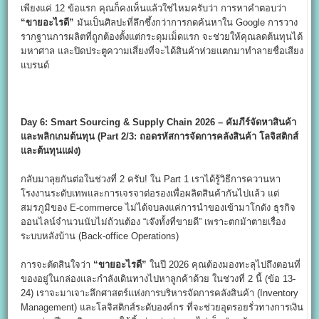
เพียงแค่ 12 ข้อแรก คุณก็คงเห็นแล้วใช่ไหมครับว่า การหาคำตอบว่า
“
ขายอะไรดี”
มันเป็นศิลปะที่ลึกซึ้งกว่าการกดค้นหาใน Google การวาง
รากฐานการผลิตที่ถูกต้องตั้งแต่กระดุมเม็ดแรก จะช่วยให้คุณลดต้นทุนได้
มหาศาล และปิดประตูความเสี่ยงที่จะได้สินค้าห่วยแตกมาทำลายชื่อเสียง
แบรนด์
Day 6: Smart Sourcing & Supply Chain 2026 –
คัมภีร์จัดหาสินค้า
และพลิกเกมต้นทุน (Part 2/3:
ถอดรหัสการจัดการคลังสินค้า โลจิสติกส์
และต้นทุนแฝง)
กลับมาลุยกันต่อในช่วงที่ 2 ครับ! ใน Part 1 เราได้รู้วิธีการควานหา
โรงงานระดับเทพและการเจรจาต่อรองเพื่อผลิตสินค้ากันไปแล้ว แต่
สมรภูมิของ E-commerce ไม่ได้จบลงแค่การนำของเข้ามาโกดัง ธุรกิจ
ออนไลน์จำนวนนับไม่ถ้วนต้อง “เจ๊งทั้งที่ขายดี” เพราะตกม้าตายเรื่อง
ระบบหลังบ้าน (Back-office Operations)
การจะตัดสินใจว่า
“
ขายอะไรดี”
ในปี 2026 คุณต้องมองทะลุไปถึงตอนที่
ของอยู่ในกล่องและกำลังเดินทางไปหาลูกค้าด้วย ในช่วงที่ 2 นี้ (ข้อ 13-
24) เราจะมาเจาะลึกศาสตร์แห่งการบริหารจัดการคลังสินค้า (Inventory
Management) และโลจิสติกส์ระดับองค์กร ที่จะช่วยอุดรอยรั่วทางการเงิน