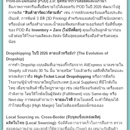
Print-on-Demand (POD) 2.0:
ยุคที่มากกว่าเสื้อยืดและแก้วน้ำ
ลืมภาพการสกรีนเสื้อยืดขายไปได้เลยครับ POD ในปี 2026 พัฒนาไปสู่
การผลิต
“
สินค้าฮาร์ดแวร์ตามสั่ง”
เช่น การสลักเลเซอร์บนเครื่องประดับ
เงินแท้, การพิมพ์ 3 มิติ (3D Printing) สำหรับของแต่งบ้านดีไซน์แปลกตา,
หรือแม้แต่ เครื่องสำอางและน้ำหอมที่ผสมกลิ่นตามออร์เดอร์ ข้อดีขั้นสุด
ของ POD คือ
Inventory = Zero (
ไม่มีสต็อก)
คุณเก็บเงินลูกค้ามาก่อน
แล้วค่อยให้โรงงานผลิตและจัดส่ง นี่คือสุดยอดเครื่องมือสำหรับคนทุน
น้อย
Dropshipping
ในปี 2026
ตายแล้วหรือยัง? (The Evolution of
Dropship)
การทำ Dropship แบบเดิมที่เอาของกิ๊กก๊อกจาก AliExpress มาลงขายใน
Shopify แล้วรอส่ง 30 วัน นั้น “ตายสนิท” ไปแล้วครับ แต่สิ่งที่เกิดใหม่และ
ทรงพลังกว่าคือ
High-Ticket Local Dropshipping
หรือการดีลกับ
โรงงาน/ผู้นำเข้าขนาดใหญ่ในประเทศ (Local Suppliers) ที่มีโกดังใน
ไทย เพื่อขายสินค้าชิ้นใหญ่ราคาสูง เช่น เฟอร์นิเจอร์แต่งบ้าน เครื่องออก
กำลังกาย โดยให้โกดังเป็นผู้จัดส่ง (Fulfillment) แบบ Same-day หรือ
Next-day การตอบคำถามว่า
ขายอะไรดี
ด้วยโมเดลนี้ จะทำให้คุณได้
กำไรต่อชิ้นสูง (High Margin) โดยไม่ต้องเหนื่อยแพ็กของเอง
Local Sourcing vs. Cross-Border (
จับจุดแข็งแหล่งผลิต)
ผลิตในไทย (Local Sourcing):
ข้อดีคือความรวดเร็วในการสื่อสาร ตรวจ
สอบคุณภาพง่าย และลูกค้าให้ความเชื่อมั่น (Trust) สูง เหมาะกับสินค้า