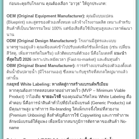
ก่อนจะคุยกับโรงงาน คุณต้องเลือก “อาวุธ” ให้ถูกประเภท:
OEM (Original Equipment Manufacturer):
คุณมีแบบแปลน
(Blueprint) และสูตรของตัวเองทั้งหมด แล้วจ้างโรงงานผลิต เหมาะสำหรับ
สินค้าที่เป็นนวัตกรรมใหม่ 100% แต่ข้อเสียคือใช้เงินทุนสูงและเวลาพัฒนา
นาน
ODM (Original Design Manufacturer):
โรงงานมีสูตรและแบบ
มาตรฐานอยู่แล้ว คุณเพียงแค่เข้าไปปรับแต่งฟังก์ชันเล็กน้อย (เช่น เปลี่ยน
สีวัสดุ, เพิ่มสารสกัดในครีม) แล้วติดแบรนด์ตัวเอง นี่คือโมเดลที่
แนะนำ
ที่สุดในปี 2026
เพราะประหยัดเวลา (Fast-to-market) และต้นทุนต่ำ
OBM (Original Brand Manufacturer):
การสร้างแบรนด์ของตัวเองตั้งแต่
ต้นน้ำยันปลายน้ำ (มีโรงงานเอง) ซึ่งเหมาะกับธุรกิจที่สเกลใหญ่มากแล้ว
เท่านั้น
กลยุทธ์ White Labeling:
ทางลัดสู่การสร้างแบรนด์พรีเมียม
หากคุณต้องการทดสอบตลาดอย่างรวดเร็ว (MVP – Minimum Viable
Product) ว่าไอเดีย
ขายอะไรดี
ของคุณมันเวิร์คไหม White Labeling คือ
คำตอบ นี่คือการนำสินค้าทั่วไปที่ยังไม่มีแบรนด์ (Generic Products) แต่
มีคุณภาพสูง มาทำการ Re-branding ใส่แพ็กเกจจิ้งใหม่ที่สวยงาม
(Premium Unboxing) สิ่งสำคัญคือการใช้ Copywriting และการทำภาพ
ลักษณ์แบรนด์ให้ดูแพง เพื่อหนีจากสมรภูมิการตัดราคาของสินค้า No-
name