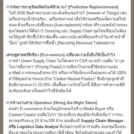
การจัดการอายุขัยผลิตภัณฑ์ด้วย IoT (Predictive Replenishment)
ในปี 2026 สินค้าหลายอย่างจะฝังเซ็นเซอร์ IoT (Internet of Things) เช่น
เครื่องกรองน้ำอัจฉริยะ, เครื่องชงกาแฟ เมื่อไส้กรองหรือเมล็ดกาแฟใกล้
หมด ตัวเครื่องจะสั่งซื้อของ (Auto-replenish) กลับมาที่ระบบหลังบ้านของ
คุณโดยตรง นี่คือการ Sourcing และ Supply Chain ยุคใหม่ที่คุณไม่ต้อง
รอให้ลูกค้านึกขึ้นได้ว่าต้องซื้อ แต่ระบบนิเวศน์ที่คุณสร้างไว้จะทำหน้าที่
“ล็อก” ลูกค้าให้เกิดการซื้อซ้ำ (Recurring Revenue) ไปตลอดกาล
เศรษฐศาสตร์สีเขียว (Eco-nomics)
เปลี่ยนความยั่งยืนให้เป็นกำไร
การทำ Green Supply Chain ไม่ใช่แค่การ CSR เอาหน้า แต่คือ “อาวุธ
ในการตั้งราคา” (Pricing Power) การเลือกโรงงานที่ใช้พลังงานแสง
อาทิตย์ การส่งของด้วยรถ EV หรือการใช้แพ็กเกจจิ้งย่อยสลายได้ 100%
ทำให้คุณสามารถแปะป้าย “Carbon Neutral Product” ซึ่งมีกลุ่มลูกค้าที่
ยินดีจ่ายแพงกว่า 15-20% เพื่อซื้อความรักษ์โลกนี้ นี่คือการทำความดีที่
สะท้อนกลับมาเป็นผลกำไรที่จับต้องได้
การจ้างงานสาย Operation (Hiring the Right Talent)
คนทำ E-commerce ส่วนใหญ่มักเทงบไปจ้าง Media Buyer หรือ
Content Creator จนลืมไปว่า “นักรุกที่เก่ง ต้องมีนักรับที่เหนียว” การจะ
สเกลธุรกิจทะลุ 10 ล้าน/100 ล้าน คุณต้องมี
Supply Chain Manager
หรือ Logistics Data Analyst
ที่เก่งฉกาจเข้ามาร่วมทีม คนกลุ่มนี้แหละ
ที่จะหาช่องโหว่ของการเสียภาษีซ้ำซ้อน รีดไขมันค่าขนส่ง และทำให้