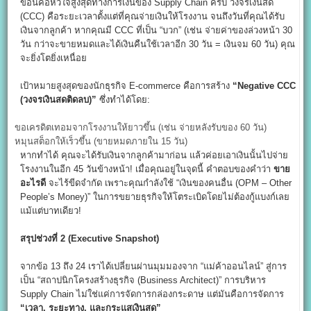
ข้อนี้คือหัวใจสูงสุดทางการเงินของ Supply Chain ครับ วงจรเงินสด
(CCC) คือระยะเวลาตั้งแต่ที่คุณจ่ายเงินให้โรงงาน จนถึงวันที่คุณได้รับ
เงินจากลูกค้า หากคุณมี CCC ที่เป็น “บวก” (เช่น จ่ายค่าของล่วงหน้า 30
วัน กว่าจะขายหมดและได้เงินคืนใช้เวลาอีก 30 วัน = เงินจม 60 วัน) คุณ
จะยิ่งโตยิ่งเหนื่อย
เป้าหมายสูงสุดของนักธุรกิจ E-commerce คือการสร้าง
“Negative CCC
(
วงจรเงินสดติดลบ)”
ซึ่งทำได้โดย:
ขอเครดิตเทอมจากโรงงานให้ยาวขึ้น (เช่น จ่ายหลังรับของ 60 วัน)
หมุนสต็อกให้เร็วขึ้น (ขายหมดภายใน 15 วัน)
หากทำได้ คุณจะได้รับเงินจากลูกค้ามาก่อน แล้วค่อยเอาเงินนั้นไปจ่าย
โรงงานในอีก 45 วันข้างหน้า! เมื่อคุณอยู่ในจุดนี้ คำตอบของคำว่า
ขาย
อะไรดี
จะไร้ขีดจำกัด เพราะคุณกำลังใช้ “เงินของคนอื่น (OPM – Other
People’s Money)” ในการขยายธุรกิจให้โตระเบิดโดยไม่ต้องกู้แบงก์เลย
แม้แต่บาทเดียว!
สรุปช่วงที่ 2 (Executive Snapshot)
จากข้อ 13 ถึง 24 เราได้เปลี่ยนผ่านมุมมองจาก “แม่ค้าออนไลน์” สู่การ
เป็น “สถาปนิกโครงสร้างธุรกิจ (Business Architect)” การบริหาร
Supply Chain ไม่ใช่แค่การจัดการกล่องกระดาษ แต่มันคือการจัดการ
“
เวลา,
ระยะทาง,
และกระแสเงินสด”