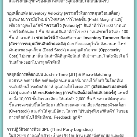
และเร่งสปีดธุรกิจของคุณให้ทิ้งห่างคู่แข่งแบบไม่เห็นฝุ่นครับ
กฎเหล็กแห่ง Inventory Velocity (
ความเร็วในการหมุนเวียนสต็อก)
ผู้ประกอบการมือใหม่มักโฟกัสแค่ “กำไรต่อชิ้น (Profit Margin)” แต่ผู้
เชี่ยวชาญจะโฟกัสที่
“
ความเร็ว (Velocity)”
สินค้าที่กำไร 500 บาทแต่
ขายได้เดือนละ 1 ชิ้น ย่อมแพ้สินค้าที่กำไร 50 บาทแต่ขายได้วันละ 100
ชิ้น คำถามที่ว่า
ขายอะไรดี
จึงต้องพิจารณา
Inventory Turnover Ratio
(
อัตราการหมุนเวียนสินค้าคงคลัง)
ด้วย ยิ่งของอยู่ในโกดังนานเท่าไหร่
เงินทุนของคุณก็จม (Dead Stock) และสูญเสียโอกาส (Opportunity
Cost) ไปมากเท่านั้น สินค้าที่ดีที่สุดคือสินค้าที่เข้ามาแตะโกดังเพียงไม่กี่
วันแล้วพุ่งออกไปหาลูกค้าทันที
กลยุทธ์การสต็อกแบบ Just-in-Time (JIT) & Micro-Batching
อวสานของการสั่งของทีละตู้คอนเทนเนอร์มาดองไว้เป็นปี ในโลกที่เท
รนด์เปลี่ยนไวระดับสัปดาห์ คุณต้องใช้โมเดล
JIT (
ผลิตและส่งมอบพอดี
เวลา)
ผสมกับ
Micro-Batching (
การสั่งผลิตล็อตเล็กแต่บ่อยครั้ง)
แทนที่
จะสั่ง 10,000 ชิ้นในรอบเดียว ให้แบ่งสั่ง 2,000 ชิ้น 5 รอบ แม้ต้นทุนต่อ
ชิ้นอาจจะขยับขึ้นเล็กน้อย แต่มันช่วยลดความเสี่ยงเรื่องของค้างสต็อก
(Overstock) และทำให้คุณมีอิสระในการ “ปรับปรุงฟีเจอร์สินค้า” ในรอบ
การผลิตถัดไปได้ทันทีตาม Feedback ลูกค้า
การปฏิวัติวงการด้วย 3PL (Third-Party Logistics)
ในปี 2026 ถ้าคุณตั้งเป้าจะเป็นธุรกิจร้อยล้าน แต่ยังนั่งพับกล่องและตัด