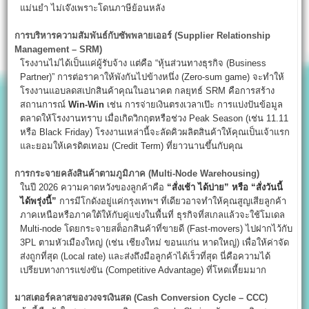
แม่นยำ ไม่เจ๊งเพราะโดนภาษีย้อนหลัง
การบริหารความสัมพันธ์กับซัพพลายเออร์ (Supplier Relationship
Management – SRM)
โรงงานไม่ได้เป็นแค่ผู้รับจ้าง แต่คือ “หุ้นส่วนทางธุรกิจ (Business
Partner)” การต่อราคาให้พังกันไปข้างหนึ่ง (Zero-sum game) จะทำให้
โรงงานแอบลดสเปกสินค้าคุณในอนาคต กลยุทธ์ SRM คือการสร้าง
สถานการณ์
Win-Win
เช่น การจ่ายเงินตรงเวลาเป๊ะ การแบ่งปันข้อมูล
ตลาดให้โรงงานทราบ เมื่อเกิดวิกฤตหรือช่วง Peak Season (เช่น 11.11
หรือ Black Friday) โรงงานเหล่านี้จะลัดคิวผลิตสินค้าให้คุณเป็นเจ้าแรก
และยอมให้เครดิตเทอม (Credit Term) ที่ยาวนานขึ้นกับคุณ
การกระจายคลังสินค้าตามภูมิภาค (Multi-Node Warehousing)
ในปี 2026 ความคาดหวังของลูกค้าคือ
“
สั่งเช้า ได้บ่าย” หรือ “สั่งวันนี้
ได้พรุ่งนี้”
การมีโกดังอยู่แค่กรุงเทพฯ ที่เดียวอาจทำให้คุณสูญเสียลูกค้า
ภาคเหนือหรือภาคใต้ให้กับคู่แข่งในพื้นที่ ธุรกิจที่สเกลแล้วจะใช้โมเดล
Multi-node โดยกระจายสต็อกสินค้าที่ขายดี (Fast-movers) ไปฝากไว้กับ
3PL ตามหัวเมืองใหญ่ (เช่น เชียงใหม่ ขอนแก่น หาดใหญ่) เพื่อให้ค่าจัด
ส่งถูกที่สุด (Local rate) และส่งถึงมือลูกค้าได้เร็วที่สุด นี่คือความได้
เปรียบทางการแข่งขัน (Competitive Advantage) ที่โหดเหี้ยมมาก
มาสเตอร์คลาสของวงจรเงินสด (Cash Conversion Cycle – CCC)