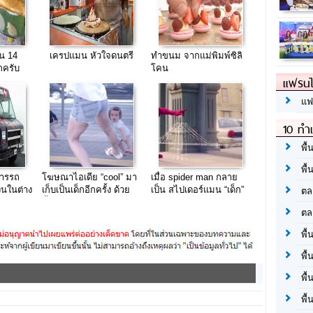
ัน 14
เครปแมน หัวใจดนตรี
ทำขนม จากแม่พิมพ์ซิลิ
กครับ
โคน
แฟรนไ
แฟ
10 ทำเ
พื้
พื้
หารรถ
โฆษณาไอเดีย “cool” มา
เมื่อ spider man กลาย
ินในต่าง
เก็บเป็นเด็กอีกครั้ง ด้วย
เป็น สไปเดอร์แมน “เด็ก”
ตล
น้ำแร่ evian
ตล
พื้
พื้
พื้
พื้