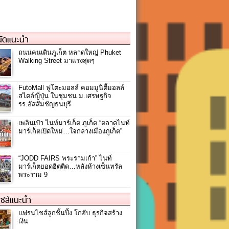
ัดแนะนำ
ถนนคนเดินภูเก็ต หลาดใหญ่ Phuket
Walking Street มาแรงสุดๆ
FutoMall ฟูโตะมอลล์ คอมมูนิตี้มอลล์
สไตล์ญี่ปุ่น ในชุมชน ม.เศรษฐกิจ
รร.อัสสัมชัญธนบุรี
เพลินเป๋า ไนท์มาร์เก็ต ภูเก็ต “ตลาดไนท์
มาร์เก็ตเปิดใหม่…ใจกลางเมืองภูเก็ต”
“JODD FAIRS พระรามเก้า” ไนท์
มาร์เก็ตยอดฮิตติด…หลังห้างเซ็นทรัล
พระราม 9
ชส์แนะนำ
แฟรนไชส์ลูกชิ้นปิ้ง โกฮับ ธุรกิจสร้าง
เงิน