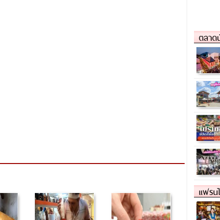
ตลาดน
แฟรนไ