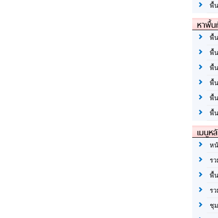
พื้
หาพื้น
พื้
พื้
พื้
พื
พื
พื้
เมนูหล
หน
รว
พื้
รว
ชุ