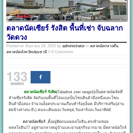
ตลาดนัดเซียร์ รังสิต พื้นที่เช่า จับฉลาก
วัดดวง
Posted on
มิถุนายน 24, 2015
by
administrator
in
ตลาดนัดกลางคืน
,
ตลาดนัดจังหวัดปทุมธานี
// 0 Comments
133
SHARES
ตลาดนัดเซียร์ รังสิต
(Taladnut zeer rangsit)เป็นตลาดนัดจัดที่
ห้างเซียรรังสิต จัดกันบนพื้นที่โล่งแบ่งเป็นโซนสินค้ามือหนึ่งและโซน
สินค้ามือสอง จำนวนล็อคประมาณเกือบห้าร้อยล็อค มีบริการเสริม(อ่าน
ต่อข้างล่างน่ะจ๊ะ) คนจะเดินเยอะวันหยุด,วันเสาร์และวันอาทิตย์
ตลาดนัดเซียร์
,ตั้งอยู่ติดถนนพหลโยธิน,ตรงข้ามซอย
พหลโยธิน77 อยู่ท่ามกลางหมู่บ้านและย่านธุรกิจมากมาย มีตลาดนัดใกล้