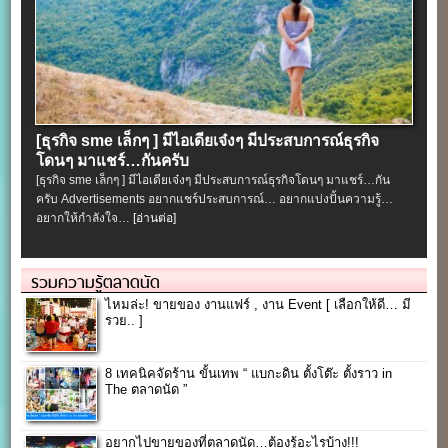
[ธุรกิจ sme เล็กๆ ] มีไอเดียเจ๋งๆ มีประสบการณ์ธุรกิจ
โดนๆ มาแชร์…กันครับ
[ธุรกิจ sme เล็กๆ ] มีไอเดียเจ๋งๆ มีประสบการณ์ธุรกิจโดนๆ มาแชร์…กัน
ครับ Advertisements อยากแชร์ประสบการณ์… อยากแบ่งปั้นความรู้…
อยากให้กำลังใจ…
[อ่านต่อ]
รวมความรู้ตลาดนัด
ไหมล่ะ! ขายของ งานแฟร์ , งาน Event [ เลือกให้ดี… มี
รวย.. ]
8 เทคนิคจัดร้าน ขั้นเทพ “ แบกะดิน ตั้งโต๊ะ ตั้งราว in
The ตลาดนัด ”
อยากไปขายของที่ตลาดนัด…ต้องรู้อะไรบ้าง!!!