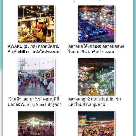
ในรั้วมหาวิทยาลัย)
AWAKE (อะเวค) ตลาดนัดสาย
ตลาดนัดโค้งคลอง8 ตลาดนัดแห่ง
ชิว,ที่ chill out แห่งใหม่ของคน
ใหม่ มากิน-มาช้อป ของคน
ปทุม
ลำลูกกา
“บ้านฟ้า เลอ มาร์เช่” คอมมูนิตี้
ตลาดนกฮูก2 แหล่งช้อป ชิม ชิว
มออล์&Walking Street ลำลูกกา
แห่งใหม่ย่านปทุมธานี
คลอง6