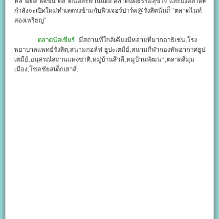
หลายตลาดเช่น ตลาดนัดสะพานแดง ตลาดนัดธรรมสุขใจ และยังตลาดที่
กำลังจะเปิดใหม่ทำเลตรงข้ามกับฟิวเจอร์ปาร์ค@รังสิตนั่นก็ “ตลาดไนท์
สองเหรียญ”
ตลาดนัดเซียร์
มีสถานที่ใกล้เคียงมีหลายที่มากอาธิเช่น,โรง
พยาบาลแพทย์รังสิต,สนามกอล์ฟ ธูปะเตมีย์,สนามกีฬากองทัพอากาศธูป
เตมีย์,อนุสรณ์สถานแห่งชาติ,หมู่บ้านสีวลี,หมูบ้านพัฒนา,ตลาดสี่มุม
เมือง,โชคชัยสเต็กเฮาส์,