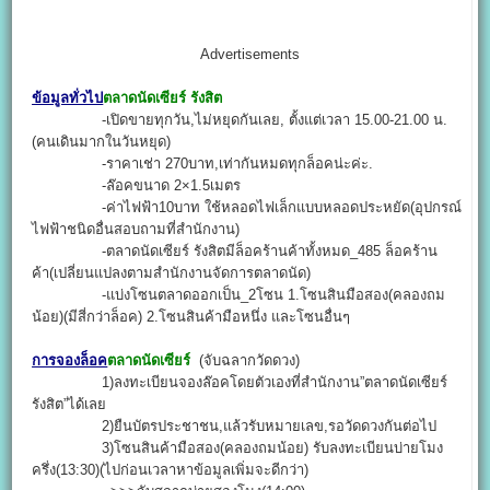
Advertisements
ข้อมูลทั่วไป
ตลาดนัดเซียร์ รังสิต
-เปิดขายทุกวัน,ไม่หยุดกันเลย, ตั้งแต่เวลา 15.00-21.00 น.
(คนเดินมากในวันหยุด)
-ราคาเช่า 270บาท,เท่ากันหมดทุกล็อคน่ะค่ะ.
-ล๊อคขนาด 2×1.5เมตร
-ค่าไฟฟ้า10บาท ใช้หลอดไฟเล็กแบบหลอดประหยัด(อุปกรณ์
ไฟฟ้าชนิดอื่นสอบถามที่สำนักงาน)
-ตลาดนัดเซียร์ รังสิตมีล็อคร้านค้าทั้งหมด_485 ล็อคร้าน
ค้า(เปลี่ยนแปลงตามสำนักงานจัดการตลาดนัด)
-แบ่งโซนตลาดออกเป็น_2โซน 1.โซนสินมือสอง(คลองถม
น้อย)(มีสี่กว่าล็อค) 2.โซนสินค้ามือหนึ่ง และโซนอื่นๆ
การจองล็อค
ตลาดนัดเซียร์
(จับฉลากวัดดวง)
1)ลงทะเบียนจองล๊อคโดยตัวเองที่สำนักงาน”ตลาดนัดเซียร์
รังสิต”ได้เลย
2)ยืนบัตรประชาชน,แล้วรับหมายเลข,รอวัดดวงกันต่อไป
3)โซนสินค้ามือสอง(คลองถมน้อย) รับลงทะเบียนบ่ายโมง
ครึ่ง(13:30)(ไปก่อนเวลาหาข้อมูลเพิ่มจะดีกว่า)