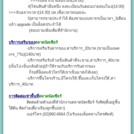
>>>จับสลากบ่ายสองโมง(14:00)
4)โซนสินค้ามือหนึ่ง ลงทะเบียนกันตอนบ่ายสองโมง(14:00)
>>>จับฉลากเวลา(14:30) ปล.เพื่อเวลาหน่อยน่ะ
5)สามารถขายประจำได้ ต้องขายแบบขาจรเป็นเวลา_3เดือน
แล้ว upgrade เป็นล็อคประจำได้
(สอบถามเพิ่มเติ่มที่สำนักงาน)
บริการเสริมของ
ตลาดนัดเซียร์
-บริการเสริมรับฝากของ,ค่าบริการ_20บาท.(ขายเป็นแพค
เกจ_7วัน)(140บาท)
-บริการเสริมรับจ้างเข็นสินค้าที่จะขาย,ค่าบริการ_40บาท.
(เข็นไป-เข็นกลับด้วย)(ถ้าใช้รวมกับบริการรับฝากของ
ก็รอที่ล็อคแล้วโทรให้เขาเข็นมาส่งได้เลย)
-บริการขึ้นโครงร้าน,มีโครงให้,ขึ้นและเก็บโครงให้,ค่า
บริการ_40บาท.
การติดต่อเช่าพื้นที่
ตลาดนัดเซียร์
ติดต่อด้วยตัวเองที่สำนักงานตลาดนัดเซียร์ รังสิต(ตั้งอยู่ชั้น
ใต้ดิน ติดก๋วยเตี๋ยวเจียงลูกชิ้นปลา)
เบอร์โทร.(02)992-6664 (ไม่รับจองล็อคทางโทรศัพท์)