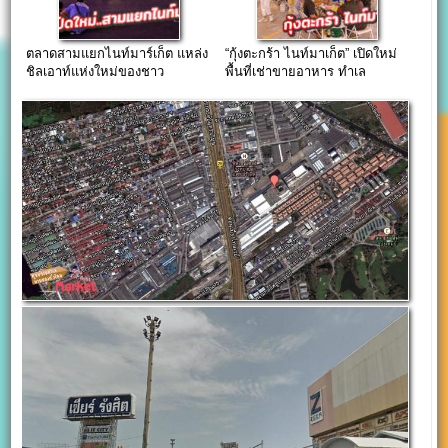
ตลาดสามแยกไนท์มาร์เก็ต แหล่ง
“กุ้งตะกร้า ไนท์มาเก็ต” เปิดใหม่
ชิลเอาท์แห่งใหม่ของชาว
พื้นที่เช่าขายอาหาร ทำเล
ติวานนท์
ลำลูกกา คลอง2