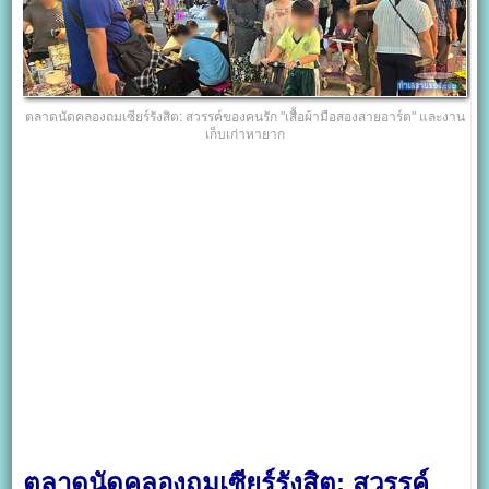
ตลาดนัดคลองถมเซียร์รังสิต: สวรรค์ของคนรัก "เสื้อผ้ามือสองสายอาร์ต" และงาน
เก็บเก่าหายาก
ตลาดนัดคลองถมเซียร์รังสิต: สวรรค์