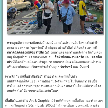
หากคุณคิดว่าตลาดนัดหลังห้างจะมีแต่อะไหล่รถยนต์หรือของกินทั่วไป
คุณอาจจะพลาด “ขุมทรัพย์” สำคัญของย่านรังสิตไปเสียแล้ว เพราะที่
ตลาดนัดคลองถมเซียร์รังสิต
(บริเวณลานจอดรถด้านหลังห้าง ติดกับเดอะ
ฮับ) คือศูนย์รวมของเหล่านักสะสม
เสื้อผ้ามือสองงานอาร์ต
และ
ของเก็บ
เก่า
ที่มีเอกลักษณ์เฉพาะตัวสูงมาก จนกลายเป็นจุดนัดพบของคนทำงาน
สร้างสรรค์และสายวินเทจตัวจริงในทุกๆ
วันจันทร์
และ
วันศุกร์
เจาะลึก “งานเสื้อผ้ามือสอง” สายอาร์ตและงานเก็บเก่า
เสน่ห์ที่ดึงดูดให้คนยอมฝ่ารถติดย่านรังสิตมาที่นี่ ไม่ใช่แค่การช้อปปิ้ง
ทั่วไป แต่คือการมา “ขุด” งานศิลปะบนผืนผ้า สินค้าในโซนนี้มีความโดด
เด่นที่หาไม่ได้จากตลาดนัดแฟชั่นโหลๆ:
เสื้อยืดวินเทจสาย Art & Graphic:
มีร้านที่คัดเฉพาะเสื้อยืดลายอาร์ตสวยๆ
งานสกรีนยุคเก่า (90s – Early 2000s) ไม่ว่าจะเป็นลายวงดนตรี, ลายล้อ