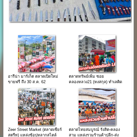
อารีน่า มาร์เก็ต ตลาดเปิดใหม่
ตลาดทรัพย์เพิ่ม ซอย
ขายฟรี ถึง 30 ส.ค. 62
คลองหลวง21 (หงสกุล) ทำเลติด
คอนโดกว่า 1,000 ยูนิต
Zeer Street Market (ตลาดเซียร์
ตลาดไทยสมบูรณ์ รังสิต-คลอง
สตรีท) แหล่งช้อปหลากสไตล์
สาม แหล่งรวมร้านค้าปลีก-ส่ง