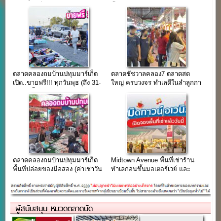
ตลาดนัดเย็นทำเลห้างดัง
พื้นที่ค้าขายครบวงจร
ตลาดคลองถมบ้านปทุมมาร์เก็ต
ตลาดชัชวาลคลอง7 ตลาดสด
เปิด..ขายฟรี!!! ทุกวันพุธ (ถึง 31-
ใหญ่ ครบวงจร ทำเลดีในลำลูกกา
05-67 นี้)
ค้าปลีก-ค้าส่ง 24 ชม.
ตลาดคลองถมบ้านปทุมมาร์เก็ต
Midtown Avenue พื้นที่เช่าร้าน
พื้นที่ปล่อยของมือสอง (ค่าเช่าวัน
ทำเลก่อนขึ้นมอเตอร์เวย์ และ
ละ 40 บาท)
ตลาดนัดทุกวันเสาร์ (จองได้
แล้ว..)
ผู้สนับสนุน หมวดตลาดนัด