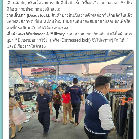
เลียนศิลปะ, หรือเสื้อลายกราฟิกที่เนื้อผ้าเริ่ม “เซ็ตตัว” ตามกาลเวลา ซึ่งเป็น
ที่ต้องการอย่างมากของนักสะสม
งานเก็บเก่า (Deadstock):
สินค้าบางชิ้นเป็นงานค้างสต็อกที่เลิกผลิตไปแล้ว
แต่ยังคงสภาพดีเยี่ยมเหมือนใหม่ เป็นของที่นักสะสมนำมาปล่อยต่อเพื่อให้
คนที่มีรสนิยมเดียวกันได้ครอบครอง
เสื้อผ้าแนว Workwear & Military:
นอกจากสายอาร์ตแล้ว ยังมีเสื้อผ้าแนว
ลุยๆ ที่มีร่องรอยการใช้งานจริง (Distressed look) ซึ่งให้ความรู้สึก “เก๋า”
และมีเรื่องราวในตัวเอง