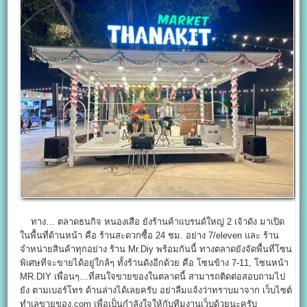
ทาง… ตลาดธนกิจ หนองเสือ ยังร้านค้าแบรนด์ใหญ่ 2 เจ้าดัง มาเปิด
ในพื้นที่ด้านหน้า คือ ร้านสะดวกซื้อ 24 ชม. อย่าง 7/eleven และ ร้าน
จำหน่ายสินค้าทุกอย่าง ร้าน Mr.Diy พร้อมกันนี้ ทางตลาดยังจัดพื้นที่โซน
พิเศษที่จะขายได้อยู่ใกล้ๆ ทั้งร้านดังอีกด้วย คือ โซนข้าง 7-11, โซนหน้า
MR.DIY เพื่อนๆ…ที่สนใจขายของในตลาดนี้ สามารถติดต่อสอบถามไป
ยัง ตามเบอร์โทร ด้านล่างได้เลยครับ อย่าลืมแจ้งว่าทราบมาจาก เว็บไซต์
ทำเลขายของ.com เพื่อเป็นกำลังใจให้กับทีมงานเว็บด้วยนะครับ