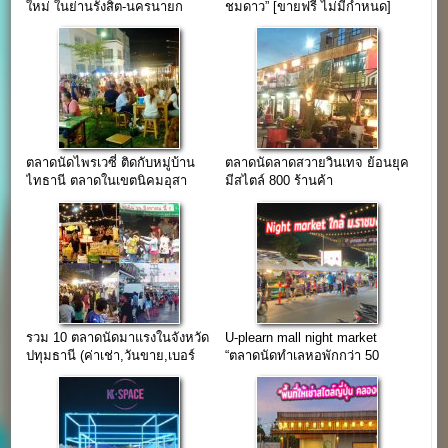
ใหม่ ในย่านรังสิต-นครนายก
ชมดาว” [ขายฟรี ไม่มีกำหนด]
ตลาดนัดไพรเวซี่ ติดกับหมู่บ้าน
ตลาดนัดลาดสวายวินเทจ ย้อนยุค
ไทธานี ตลาดในเขตนิคมอุสา
มีสไตล์ 800 ร้านค้า
หกรรมนวนคร
รวม 10 ตลาดนัดมาแรงในจังหวัด
U-plearn mall night market
ปทุมธานี (ค่าเช่า,วันขาย,เบอร์
“ตลาดนัดทำเลหอพักกว่า 50
โทร)
โครงการ ใกล้ ม.ราชมงคลคลอง
6”