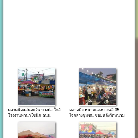
ตลาดนัดแสนตะวัน บางบ่อ ใกล้
ตลาดมิ่ง หนามแดงบางพลี 35
โรงงานพานาโซนิค ถนน
ใจกลางชุมชน ซอยหลังวัดหนาม
เทพารักษ์ กม.26
แดง