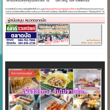
เตรียมพบแหล่งช้อปแห่งใหม่ ใน
ปลีกใหญ่ ในทำเลติดถนน
ย่านกิ่งแก้ว เร็วๆนี้
เทพารักษ์
ผู้สนับสนุน หมวดตลาดนัด
Recommended