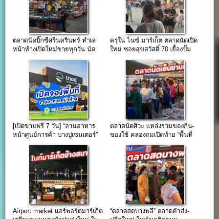
ตลาดนัดบิ๊กซีศรีนครินทร์ ทำเล
ครุใน ไนซ์ มาร์เก็ต ตลาดนัดเปิด
หน้าห้างเปิดใหม่ขายทุกวัน นัด
ใหม่ ซอยสุขสวัสดิ์ 70 เยื้องปั๊ม
ใหญ่วันศุกร์
ปตท.
[เปิดขายฟรี 7 วัน] “ลานอาหาร
ตลาดนัดศิวะ แหล่งรวมของกิน-
หน้าศูนย์การค้า บางปูเซนเตอร์”
ของใช้ คลองถมเปิดท้าย “พื้นที่
ใจกลางนิคมบางปู
ขายของช่วงเย็น”
Airport market แอร์พอร์ตมาร์เก็ต
“ตลาดสดบางพลี” ตลาดค้าส่ง-