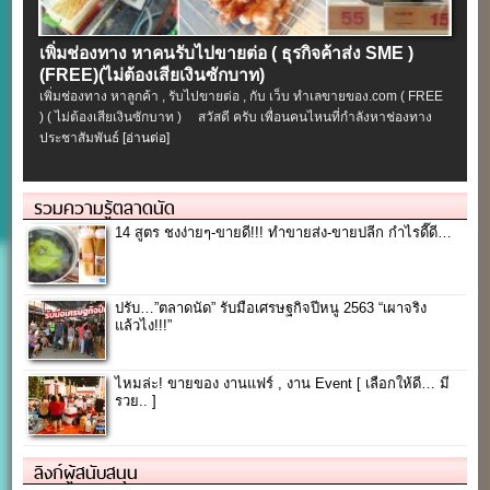
เพิ่มช่องทาง หาคนรับไปขายต่อ ( ธุรกิจค้าส่ง SME )
(FREE)(ไม่ต้องเสียเงินซักบาท)
เพิ่มช่องทาง หาลูกค้า , รับไปขายต่อ , กับ เว็บ ทำเลขายของ.com ( FREE
) ( ไม่ต้องเสียเงินซักบาท ) สวัสดี ครับ เพื่อนคนไหนที่กำลังหาช่องทาง
ประชาสัมพันธ์
[อ่านต่อ]
รวมความรู้ตลาดนัด
14 สูตร ชงง่ายๆ-ขายดี!!! ทำขายส่ง-ขายปลีก กำไรดี๊ดี…
ปรับ…”ตลาดนัด” รับมือเศรษฐกิจปีหนู 2563 “เผาจริง
แล้วไง!!!”
ไหมล่ะ! ขายของ งานแฟร์ , งาน Event [ เลือกให้ดี… มี
รวย.. ]
ลิงก์ผู้สนับสนุน