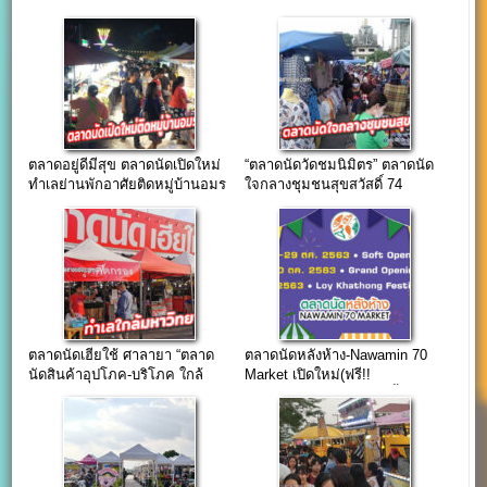
ตลาดอยู่ดีมีสุข ตลาดนัดเปิดใหม่
“ตลาดนัดวัดชมนิมิตร” ตลาดนัด
ทำเลย่านพักอาศัยติดหมู่บ้านอมร
ใจกลางชุมชนสุขสวัสดิ์ 74
ทรัพย์
ตลาดนัดเฮียใช้ ศาลายา “ตลาด
ตลาดนัดหลังห้าง-Nawamin 70
นัดสินค้าอุปโภค-บริโภค ใกล้
Market เปิดใหม่(ฟรี!!
มหาวิทยาลัย”
คอนเสิร์ต)วันที่ 30 ต.ค. นี้