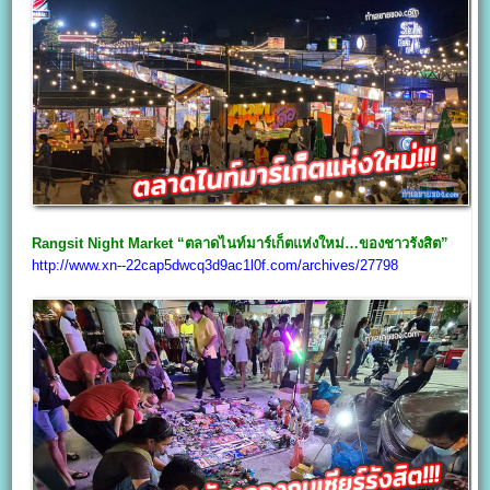
Rangsit Night Market “ตลาดไนท์มาร์เก็ตแห่งใหม่…ของชาวรังสิต”
http://www.xn--22cap5dwcq3d9ac1l0f.com/archives/27798