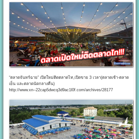
“ตลาดจันทร์ฉาย” เปิดใหม่ติดตลาดไท,เปิดขาย 3 เวลา(ตลาดเช้า-ตลาด
เย็น และตลาดนัดกลางคืน)
http://www.xn--22cap5dwcq3d9ac1l0f.com/archives/28177