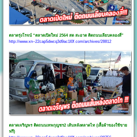
ตลาดรุ่งโรจน์ “ตลาดเปิดใหม่ 2564 สด สะอาด ติดถนนเลียบคลองสี่”
http://www.xn--22cap5dwcq3d9ac1l0f.com/archives/28812
ตลาดเจริญพร ติดถนนเทพกุญชร2 เส้นหลังตลาดไท (เสื้อผ้าของใช้ขาย
ฟรี)