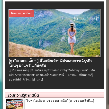
Recommended
[ธุรกิจ sme เล็กๆ ] มีไอเดียเจ๋งๆ มีประสบการณ์ธุรกิจ
โดนๆ มาแชร์…กันครับ
[ธุรกิจ sme เล็กๆ ] มีไอเดียเจ๋งๆ มีประสบการณ์ธุรกิจโดนๆ มาแชร์…กัน
ครับ Advertisements อยากแชร์ประสบการณ์… อยากแบ่งปั้นความรู้…
อยากให้กำลังใจ…
[อ่านต่อ]
รวมความรู้ตลาดนัด
“ไปหาไอเดียขายของ ตลาดนัด” [ขายของอะไรดี…]