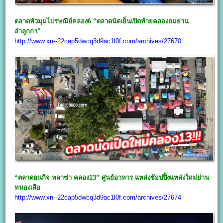
ตลาดหัวมุมไปรษณีย์คลอง6 “ตลาดนัดเย็นเปิดท้ายคลองถมย่าน
ลำลูกกา”
http://www.xn--22cap5dwcq3d9ac1l0f.com/archives/27670
“ตลาดธนกิจ พลาซ่า คลอง13” ศูนย์อาหาร แหล่งช้อปปิ้งแหล่งใหม่ย่าน
หนองเสือ
http://www.xn--22cap5dwcq3d9ac1l0f.com/archives/27674