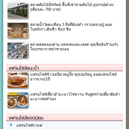
ตลาดต้นไม้มีทรัพย์ พื้นที่เช่าขายต้นไม้-อุปกรณ์ต่างๆ
(เดือนละ 700 บาท)
ตลาดน้ำวัดตะเคียน 3 สิ่งที่ต้องทำ กราบหลวงปู่,ลอด
โบสถ์เก่า,เดินชิว ช้อป ชิม
ตลาดสดคลองด่าน แหล่งของทะเลสด จุดเช็คอินร้านเก๋ๆ
ในบรรยากาศป่าชายเลน
แฟรนไชส์แนะนำ
แฟรนไชส์ข้าวเหนียวหมูปิ้ง ซุปเปอร์หมู ยอดแฟรนไชส์
ยาวนาน11ปี
แฟรนไชส์เตี๋ยวยำมะนาวไข่หวาน กับสูตรก๋วยเตี๋ยวต้มยำ
มะนาวสดทำเอง
แฟรนไชส์ยอดนิยม
แฟรนไชส์กาแฟ