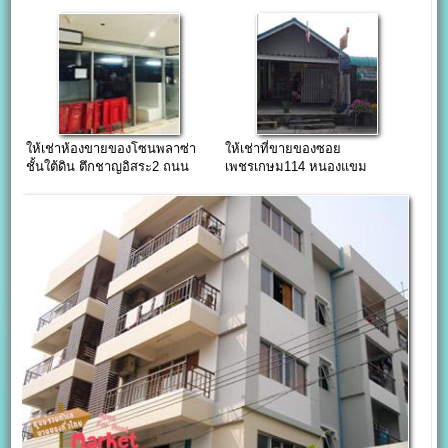
แล้ว)
ให้เช่าห้องขายของโซนพลาซ่า
ให้เช่าที่ขายของซอย
ชั้นใต้ดิน ตึกชาญอิสระ2 ถนน
เพชรเกษม114 หนองแขม
เพชรบุรี ใกล้ซอยทองหล่อ