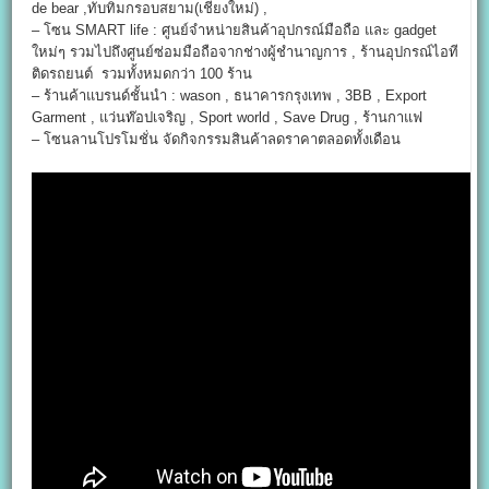
de bear ,ทับทิมกรอบสยาม(เชียงใหม่) ,
– โซน SMART life : ศูนย์จำหน่ายสินค้าอุปกรณ์มือถือ และ gadget
ใหม่ๆ รวมไปถึงศูนย์ซ่อมมือถือจากช่างผู้ชำนาญการ , ร้านอุปกรณ์ไอที
ติดรถยนต์ รวมทั้งหมดกว่า 100 ร้าน
– ร้านค้าแบรนด์ชั้นนำ : wason , ธนาคารกรุงเทพ , 3BB , Export
Garment , แว่นท๊อปเจริญ , Sport world , Save Drug , ร้านกาแฟ
– โซนลานโปรโมชั่น จัดกิจกรรมสินค้าลดราคาตลอดทั้งเดือน