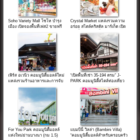
Soho Variety Mall โซโห บํารุง
Crystal Market แหล่งรวมความ
เมือง เปิดจองพื้นที่เฟส2 ขายฟรี
อร่อย สไตล์คริสตัล มาร์เก็ต เปิด
3เดือน
จองพื้นที่แล้ววันนี้
เฟิร์ส อเวนิว คอมมูนิตี้มอลล์ใหม่
“เปิดพื้นที่เช่า 35-194 ตรม” J-
เเหล่งรวมร้านอาหารเเละการจับ
PARK คอมมูนิตี้สไตล์ท่องเที่ยว
จ่าย
แหล่งช้อปใกล้กรุงเทพฯ
For You Park คอมมูนิตี้มอลล์
แบมบีนี่ วิลล่า (Bambini Villa)
แห่งใหม่ย่านบางนา (กม 1.5)
“คอมมูนิตี้มอลล์สำหรับครอบครัว