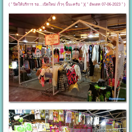
( ” ปิดให้บริการ รอ…เปิดใหม่ เร็วๆ นี้นะครับ ” )( ” อัพเดท 07-06-2023 ” )