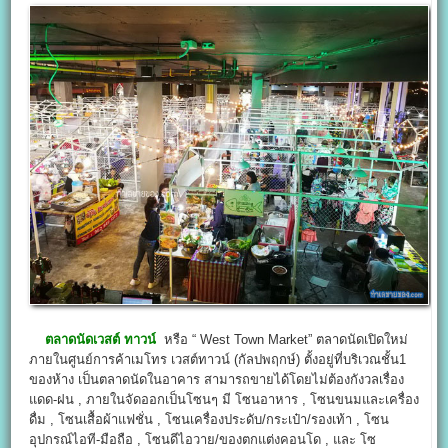
ตลาดนัดเวสต์ ทาวน์
หรือ “ West Town Market” ตลาดนัดเปิดใหม่
ภายในศูนย์การค้าเมโทร เวสต์ทาวน์ (กัลปพฤกษ์) ตั้งอยู่ที่บริเวณชั้น1
ของห้าง เป็นตลาดนัดในอาคาร สามารถขายได้โดยไม่ต้องกังวลเรื่อง
แดด-ฝน , ภายในจัดออกเป็นโซนๆ มี โซนอาหาร , โซนขนมและเครื่อง
ดื่ม , โซนเสื้อผ้าแฟชั่น , โซนเครื่องประดับ/กระเป๋า/รองเท้า , โซน
อุปกรณ์ไอที-มือถือ , โซนดีไอวาย/ของตกแต่งคอนโด , และ โซ