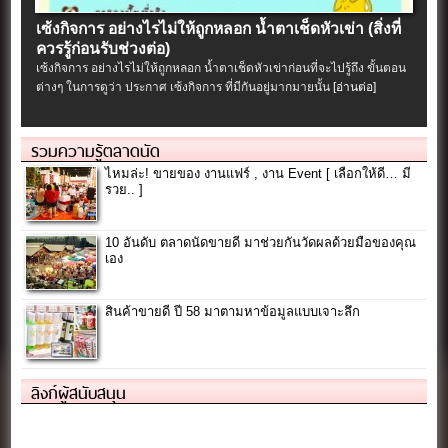
เซ้งกิจการ อย่างไรไม่ให้ถูกหลอก น้ำตาเช็ดหัวเข่า (สิ่งที่
ควรรู้ก่อนรับช่วงต่อ)
เซ้งกิจการ อย่างไรไม่ให้ถูกหลอก น้ำตาเช็ดหัวเข่าก่อนที่จะไปรู้ถึง ขั้นตอน
ต่างๆ ในการดูว่า ประกาศ เซ้งกิจการ ที่มีกันอยู่มากมายนั้น
[อ่านต่อ]
รวมความรู้ตลาดนัด
ไหมล่ะ! ขายของ งานแฟร์ , งาน Event [ เลือกให้ดี… มี
รวย.. ]
10 อันดับ ตลาดนัดขายดี มาช่วยกันวัดผลด้วยมือของคุณ
เอง
สินค้าขายดี ปี 58 มาตามหาข้อมูลแบบเจาะลึก
ลิงก์ผู้สนับสนุน