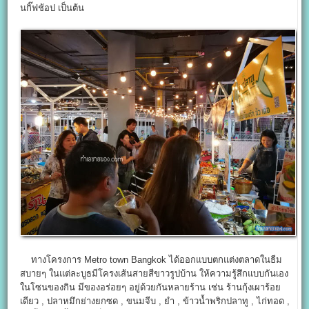
นกิ๊ฟช้อป เป็นต้น
ทางโครงการ Metro town Bangkok ได้ออกแบบตกแต่งตลาดในธีม
สบายๆ ในแต่ละบูธมีโครงเส้นสายสีขาวรูปบ้าน ให้ความรู้สึกแบบกันเอง
ในโซนของกิน มีของอร่อยๆ อยู่ด้วยกันหลายร้าน เช่น ร้านกุ้งเผาร้อย
เดียว , ปลาหมึกย่างยกซด , ขนมจีบ , ยำ , ข้าวน้ำพริกปลาทู , ไก่ทอด ,