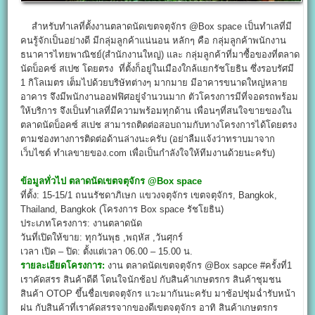
สำหรับทำเลที่ตั้งงานตลาดนัดเขตจตุจักร @Box space เป็นทำเลที่มี
คนรู้จักเป็นอย่างดี มีกลุ่มลูกค้าแน่นอน หลักๆ คือ กลุ่มลูกค้าพนักงาน
ธนาคารไทยพาณิชย์(สำนักงานใหญ่) และ กลุ่มลูกค้าที่มาซื้อของที่ตลาด
นัดบ็อคซ์ สเปซ โดยตรง ที่ตั้งก็อยู่ในเมืองใกล้แยกรัชโยธิน ซึ่งรอบรัศมี
1 กิโลเมตร เต็มไปด้วยบริษัทต่างๆ มากมาย มีอาคารขนาดใหญ่หลาย
อาคาร จึงมีพนักงานออฟฟิศอยู่จำนวนมาก ตัวโครงการมีที่จอดรถพร้อม
ให้บริการ จึงเป็นทำเลที่มีความพร้อมทุกด้าน เพื่อนๆที่สนใจขายของใน
ตลาดนัดบ็อคซ์ สเปช สามารถติดต่อสอบถามกับทางโครงการได้โดยตรง
ตามช่องทางการติดต่อด้านล่างนะครับ (อย่าลืมแจ้งว่าทราบมาจาก
เว็บไซต์ ทำเลขายของ.com เพื่อเป็นกำลังใจให้ทีมงานด้วยนะครับ)
ข้อมูลทั่วไป
ตลาดนัดเขตจตุจักร @Box space
ที่ตั้ง: 15-15/1 ถนนรัชดาภิเษก แขวงจตุจักร เขตจตุจักร, Bangkok,
Thailand, Bangkok (โครงการ Box space รัชโยธิน)
ประเภทโครงการ: งานตลาดนัด
วันที่เปิดให้ขาย: ทุกวันพุธ ,พฤหัส ,วันศุกร์
เวลา เปิด – ปิด: ตั้งแต่เวลา 06.00 – 15.00 น.
รายละเอียดโครงการ:
งาน ตลาดนัดเขตจตุจักร @Box sapce #ครั้งที่1
เราคัดสรร สินค้าดีดี โดนใจนักช้อป กับสินค้าเกษตรกร สินค้าชุมชน
สินค้า OTOP ขึ้นชื่อเขตจตุจักร แวะมากันนะครับ มาช้อปชุ่มฉ่ำรับหน้า
ฝน กับสินค้าที่เราคัดสรรจากของดีเขตจตุจักร อาทิ สินค้าเกษตรกร