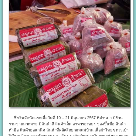
ซึ่งเริ่มจัดนัดแรกเมื่อวันที่ 19 – 21 มิถุนายน 2567 ที่ผ่านมา มีร้าน
รวมขายมากมาย มีสินค้าดี สินค้าเด็ด อาหารอร่อยๆ ของขึ้นชื่อ สินค้า
ทำมือ สินค้าออแกนิค สินค้าที่ผลิตโดยกลุ่มแม่บ้าน เสื้อผ้าไทยๆ กระเป๋า