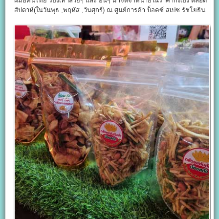
ฝีมือคนไทย รองเท้าสวยๆ และ อื่นๆ มาจัดจำหน่ายในราคากังเอง ตลอด
สัปดาห์(ในวันพุธ ,พฤหัส ,วันศุกร์) ณ ศูนย์การค้า บ็อคซ์ สเปซ รัชโยธิน