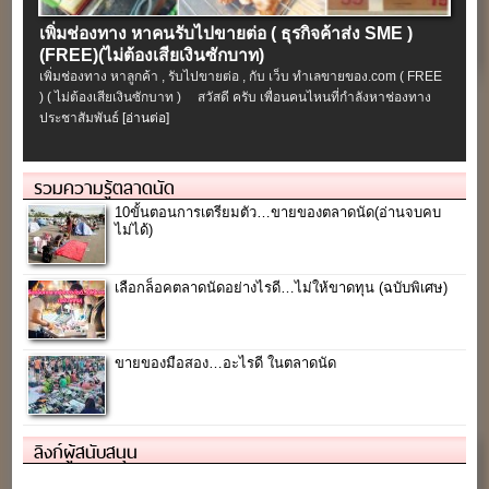
เพิ่มช่องทาง หาคนรับไปขายต่อ ( ธุรกิจค้าส่ง SME )
(FREE)(ไม่ต้องเสียเงินซักบาท)
เพิ่มช่องทาง หาลูกค้า , รับไปขายต่อ , กับ เว็บ ทำเลขายของ.com ( FREE
) ( ไม่ต้องเสียเงินซักบาท ) สวัสดี ครับ เพื่อนคนไหนที่กำลังหาช่องทาง
ประชาสัมพันธ์
[อ่านต่อ]
รวมความรู้ตลาดนัด
10ขั้นตอนการเตรียมตัว…ขายของตลาดนัด(อ่านจบคบ
ไม่ได้)
เลือกล็อคตลาดนัดอย่างไรดี…ไม่ให้ขาดทุน (ฉบับพิเศษ)
ขายของมือสอง…อะไรดี ในตลาดนัด
ลิงก์ผู้สนับสนุน