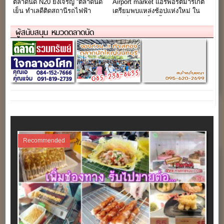
ตลาดนัด N20 ยิ่งเจริญ “ตลาดนัด
Airport market แอร์พอร์ตมาร์เก็ต
เย็น ทำเลดีติดสถานีรถไฟฟ้า
เตรียมพบแหล่งช้อปแห่งใหม่ ใน
สะพานใหม่”
ย่านกิ่งแก้ว เร็วๆนี้
ผู้สนับสนุน หมวดตลาดนัด
Recommended