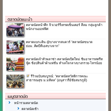
ตลาดนัดแนะนำ
ตลาดนัดหน้าตึก จิวเวอร์รี่เทรดเซ็นเตอร์ สีลม กลุ่มลูกค้า
พนักงานออฟฟิศ
ตลาดแบกะดิน @บางจากสแควร์ “ตลาดนัดขนาด
ย่อม..ติดบีทีเอสบางจาก”
ตลาดนัดเจ้าสัวพลาซ่า ตลาดนัดเปิดใหม่ ชิมอาหารสตรีท
ฟู้ด ช้อปสินค้าผ้าแฟชั่น ทำเลใจกลางบางกรวย-ไทรน้อย
รีวิวฉบับสมบูรณ์: “ตลาดนัดสวัสดิการคณะ
สาธารณสุข ม.มหิดล” (อนุสาวรีย์ชัยสมรภูมิ)
เมนูตลาดนัด
หน้ารวมตลาดนัด
ตลาดนัดเช้า