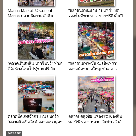
Marina Market @ Central
“ตลาดนัดหนุมาน กบินทร์” เปิด
Marina ตลาดนัดยามค่ำคืน
จองพื้นที่ขายของ ขายฟรีถึงสิ้นปี
ใจกลางเมืองพัทยา
2562
“ตลาดเดินเพลิน ปราจีนบุรี” ทำเล
“ตลาดนัดทรงชัย ฉะเชิงเทรา”
ดีติดห้างโฮมโปร(ขายฟรี-วัน
ตลาดนัดขนาดใหญ่ ทำเลทอง
พฤหัส)
ใจกลางเมือง
ตลาดนัดเก่งเจ้ากรม ณ แปดริ้ว
ตลาดนัดลุงชัย แหล่งรวมของกิน
“ตลาดนัดเปิดใหม่ ตลาดแนวคูลๆ
ของใช้ หลากหลาย ในทำเลใกล้
ฮิปๆ แหล่งแฮงค์เอ้าท์หลังทำงาน”
อมตะนครชลบุรี
ตลาดสด