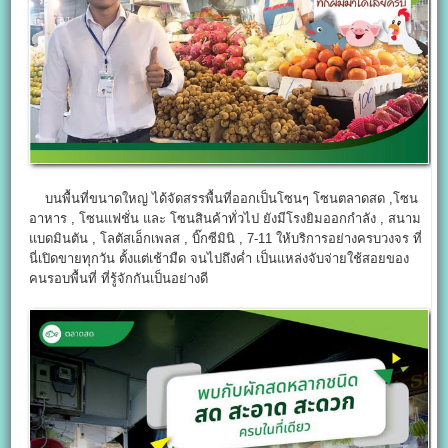
บนพื้นที่ขนาดใหญ่ ได้จัดสรรพื้นที่ออกเป็นโซนๆ โซนตลาดสด ,โซน
อาหาร , โซนแฟชั่น และ โซนสินค้าทั่วไป ยังมีโรงยิมออกกำลัง , สนาม
แบดมินตัน , โลตัสเอ็กเพลส , บิ๊กซีมินิ , 7-11 ให้บริการอย่างครบวงจร ที่
นี่เปิดขายทุกวัน ตั้งแต่เช้ามืด จนไปถึงค่ำ เป็นแหล่งจับจ่ายใช้สอยของ
คนรอบพื้นที่ ที่รู้จักกันเป็นอย่างดี