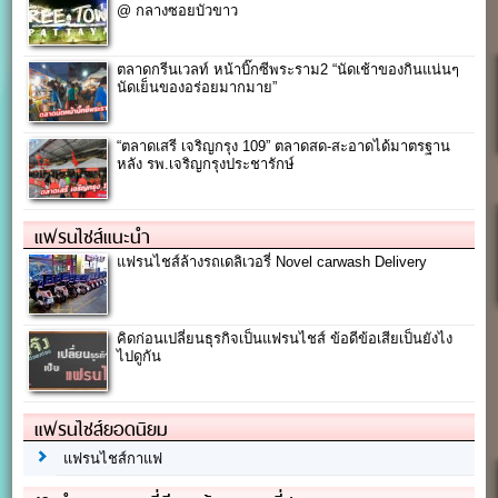
@ กลางซอยบัวขาว
ตลาดกรีนเวลท์ หน้าบิ๊กซีพระราม2 “นัดเช้าของกินแน่นๆ
นัดเย็นของอร่อยมากมาย”
“ตลาดเสรี เจริญกรุง 109” ตลาดสด-สะอาดได้มาตรฐาน
หลัง รพ.เจริญกรุงประชารักษ์
แฟรนไชส์แนะนำ
แฟรนไชส์ล้างรถเดลิเวอรี่ Novel carwash Delivery
คิดก่อนเปลี่ยนธุรกิจเป็นแฟรนไชส์ ข้อดีข้อเสียเป็นยังไง
ไปดูกัน
แฟรนไชส์ยอดนิยม
แฟรนไชส์กาแฟ