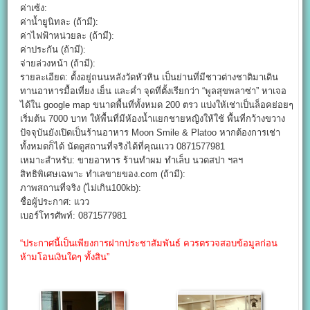
ค่าเซ้ง:
ค่าน้ำยูนิทละ (ถ้ามี):
ค่าไฟฟ้าหน่วยละ (ถ้ามี):
ค่าประกัน (ถ้ามี):
จ่ายล่วงหน้า (ถ้ามี):
รายละเอียด: ตั้งอยู่ถนนหลังวัดหัวหิน เป็นย่านที่มีชาวต่างชาติมาเดิน
ทานอาหารมื้อเที่ยง เย็น และค่ำ จุดที่ตั้งเรียกว่า “พูลสุขพลาซ่า” หาเจอ
ได้ใน google map ขนาดพื้นที่ทั้งหมด 200 ตรว แบ่งให้เช่าเป็นล็อคย่อยๆ
เริ่มต้น 7000 บาท ให้พื้นที่มีห้องน้ำแยกชายหญิงให้ใช้ พื้นที่กว้างขวาง
ปัจจุบันยังเปิดเป็นร้านอาหาร Moon Smile & Platoo หากต้องการเช่า
ทั้งหมดก็ได้ นัดดูสถานที่จริงได้ที่คุณแวว 0871577981
เหมาะสำหรับ: ขายอาหาร ร้านทำผม ทำเล็บ นวดสปา ฯลฯ
สิทธิพิเศษเฉพาะ ทำเลขายของ.com (ถ้ามี):
ภาพสถานที่จริง (ไม่เกิน100kb):
ชื่อผู้ประกาศ: แวว
เบอร์โทรศัพท์: 0871577981
“ประกาศนี้เป็นเพียงการฝากประชาสัมพันธ์ ควรตรวจสอบข้อมูลก่อน
ห้ามโอนเงินใดๆ ทั้งสิน”