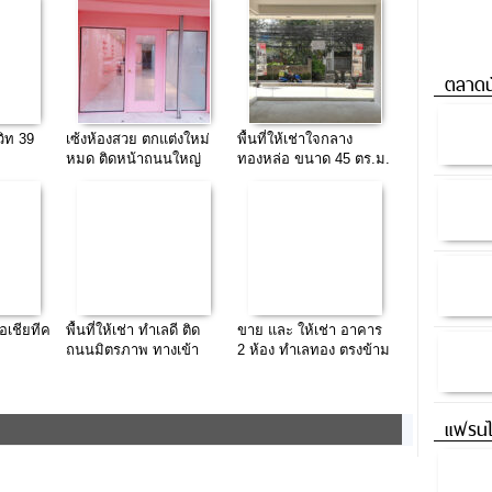
ตลาดน
มวิท 39
เซ้งห้องสวย ตกแต่งใหม่
พื้นที่ให้เช่าใจกลาง
หมด ติดหน้าถนนใหญ่
ทองหล่อ ขนาด 45 ตร.ม.
เอกมัย หัวมุมซอยเอกมัย
ทำเลดี มีที่จอดรถ
คอมเพล็กซ์
อเชียทีค
พื้นที่ให้เช่า ทำเลดี ติด
ขาย และ ให้เช่า อาคาร
ถนนมิตรภาพ ทางเข้า
2 ห้อง ทำเลทอง ตรงข้าม
จังหวัดขอนแก่น
พันธุ์ทิพย์ งามวงศ์วาน
แฟรนไ