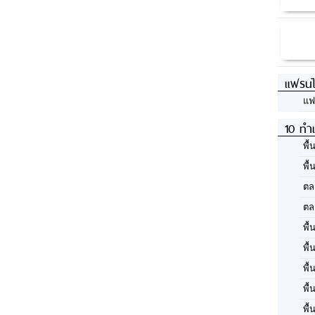
แฟรนไ
แฟ
10 ทำเ
พื้
พื้
ตล
ตล
พื้
พื้
พื้
พื้
พื้