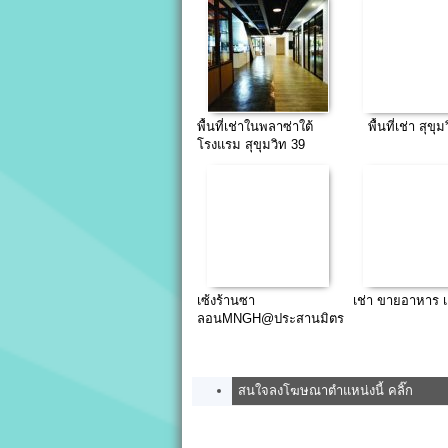
พื้นที่เช่าในพลาซ่าใต้
พื้นที่เช่า สุขุ
โรงแรม สุขุมวิท 39
เซ้งร้านซา
เช่า ขายอาหาร เ
ลอนMNGH@ประสานมิตร
พลาซ่า
สนใจลงโฆษณาตำแหน่งนี้ คลิ๊ก