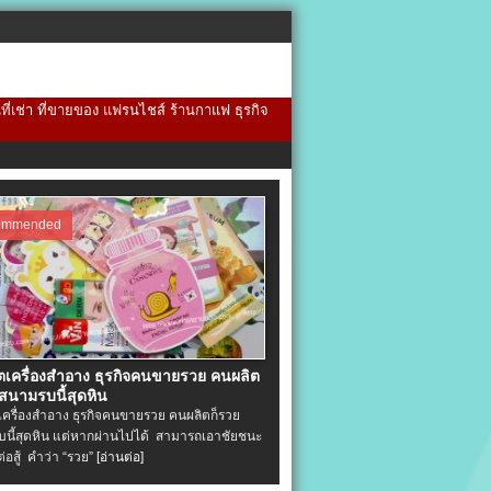
้นที่เช่า ที่ขายของ แฟรนไชส์ ร้านกาแฟ ธุรกิจ
ommended
ิตเครื่องสําอาง ธุรกิจคนขายรวย คนผลิต
 สนามรบนี้สุดหิน
ตเครื่องสําอาง ธุรกิจคนขายรวย คนผลิตก็รวย
นี้สุดหิน แต่หากผ่านไปได้ สามารถเอาชัยชนะ
่ต่อสู้ คำว่า “รวย”
[อ่านต่อ]