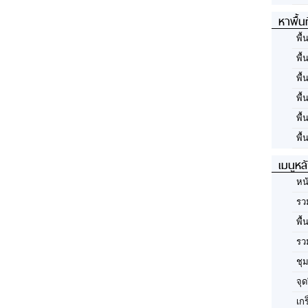
หาพื้น
พื้
พื้
พื้
พื
พื
พื้
เมนูหล
หน
รว
พื้
รว
ชุ
จุด
เก