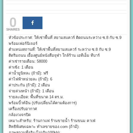
0
SHARES
หัวข้อประกาศ: ให้เช่าพื้นที่ สยามสแควร์ ติดถนนระหว่าง ซ.8 กับ ซ.9
พร้อมเฟอร์นิเจอร์
ตำแหน่งสถานที่: ให้เช่าพื้นที่สยามสแควร์ ระหว่าง ซ.8 กับ ซ.9
ติดริมถนน เยื้องศูนย์หนังสือจุฬา ใกล้ร้าน เอทีเอ็ม ทีบาร์
ค่าเช่ารายเดือน: 58000
ค่าเซ้ง: 1 เดือน
ค่าน้ำยูนิทละ (ถ้ามี): ฟรี
ค่าไฟฟ้าหน่วยละ (ถ้ามี): 6
ค่าประกัน (ถ้ามี): 2 เดือน
จ่ายล่วงหน้า (ถ้ามี): 1 เดือน
รายละเอียด: พื้นที่ขนาด 14 ตร.ม.
พร้อมบิ้วท์อิน (ปรับเปลี่ยนได้ตามต้องการ)
เครื่องปรับอากาศ
กล้องวงจรปิด
เหมาะสำหรับ: ร้านกาแฟ ร้านขายน้ำ ร้านขนม คาเฟ่
สิทธิพิเศษเฉพาะ ทำเลขายของ.com (ถ้ามี):
ภาพสถานที่จริง (ไม่เกิน100kb):