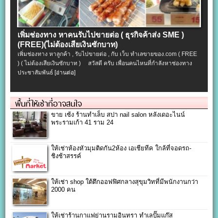
เพิ่มช่องทาง หาคนรับไปขายต่อ ( ธุรกิจค้าส่ง SME )
(FREE)(ไม่ต้องเสียเงินซักบาท)
เพิ่มช่องทาง หาลูกค้า , รับไปขายต่อ , กับ เว็บ ทำเลขายของ.com ( FREE
) ( ไม่ต้องเสียเงินซักบาท ) สวัสดี ครับ เพื่อนคนไหนที่กำลังหาช่องทาง
ประชาสัมพันธ์
[อ่านต่อ]
พื้นที่ให้เช่าที่อาจสนใจ
ขาย เซ้ง ร้านทำเล็บ สปา nail salon หลังเดอะไนน์
พระรามเก้า 41 ราม 24
ให้เช่าห้องหัวมุมติดกัน2ห้อง เอเชียทีค ใกล้ที่จอดรถ-
ชิงช้าสรรค์
ให้เช่า shop ใต้ตึกออฟฟิศกลางสุขุมวิทที่มีพนักงานกว่า
2000 คน
ให้เช่าร้านกาแฟย่านรามอินทรา ทำเลปั๊มแก๊ส