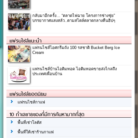
กลับมาอีกครั้ง… “ตลาดไฟฉาย โครงการช่างชุ่ย”
บรรยากาศแสงสลัว..ตามสไตล์ตลาดกลางคืนฮิปๆ
แฟรนไชส์แนะนำ
แฟรนไชส์ไอศกรีมถัง 100 รสชาติ Bucket Berg Ice
Cream
แฟรนไชส์บ้านไอติมทอด ไอติมทอดขายส่งไกลถึง
ประเทศเพื่อนบ้าน
แฟรนไชส์ยอดนิยม
แฟรนไชส์กาแฟ
10 ทำเลขายของที่มีการค้นหามากที่สุด
พื้นที่เช่าโลตัส
พื้นที่ให้เช่าร้านกาแฟ