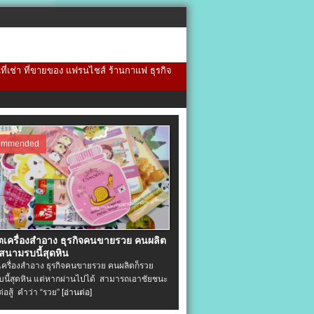
้นที่เช่า ที่ขายของ แฟรนไชส์ ร้านกาแฟ ธุรกิจ
ommended
ิตเครื่องสําอาง ธุรกิจคนขายรวย คนผลิต
 สนามรบนี้สุดหิน
ตเครื่องสําอาง ธุรกิจคนขายรวย คนผลิตก็รวย
นี้สุดหิน แต่หากผ่านไปได้ สามารถเอาชัยชนะ
่ต่อสู้ คำว่า “รวย”
[อ่านต่อ]