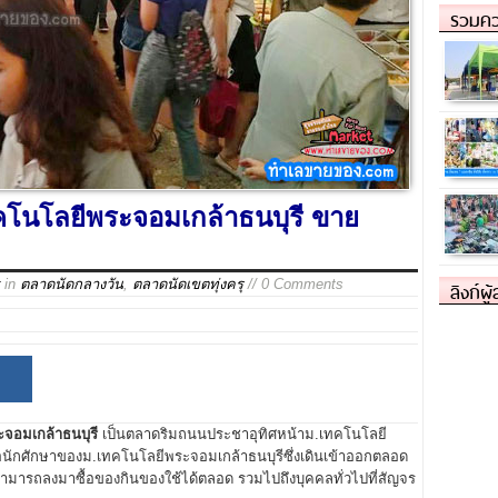
รวมคว
โนโลยีพระจอมเกล้าธนบุรี ขาย
in
ตลาดนัดกลางวัน
,
ตลาดนัดเขตทุ่งครุ
// 0 Comments
ลิงก์ผู
มเกล้าธนบุรี
เป็นตลาดริมถนนประชาอุทิศหน้าม.เทคโนโลยี
คือนักศักษาของม.เทคโนโลยีพระจอมเกล้าธนบุรีซึ่งเดินเข้าออกตลอด
าที่สามารถลงมาซื้อของกินของใช้ได้ตลอด รวมไปถึงบุคคลทั่วไปที่สัญจร