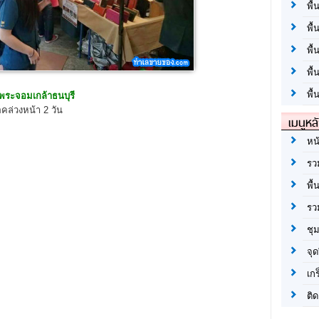
พื้
พื้
พื
พื
พื้
พระจอมเกล้าธนบุรี
คล่วงหน้า 2 วัน
เมนูหล
หน
รว
พื้
รว
ชุ
จุด
เก
ติด