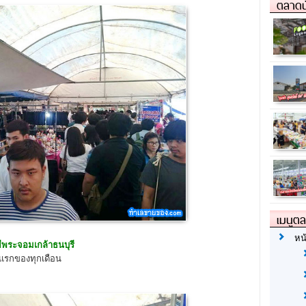
ตลาดน
เมนูต
หน
ีพระจอมเกล้าธนบุรี
์แรกของทุกเดือน