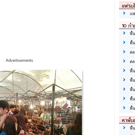
แฟรนไ
แฟ
10 ทำเ
พื้
พื้
ตล
Advertisements
ตล
พื้
พื้
พื้
พื้
พื้
หาพื้น
พื้