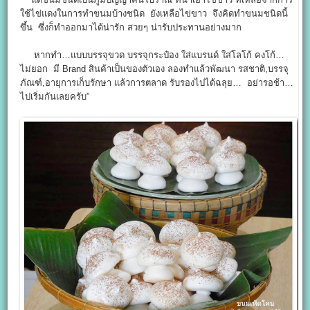
ใช้ไข่แดงในการทำขนมบ้างชนิด ยังเหลือไข่ขาว จึงคิดทำขนมชนิดนี้
ขึ้น ซึ่งก็ทำออกมาได้น่ารัก สวยๆ น่ารับประทานอย่างมาก
หากทำ…แบบบรรจุขวด บรรจุกระป๋อง ใส่แบรนด์ ใส่โลโก้ คงโก้…
ไม่ยอก มี Brand สินค้าเป็นของตัวเอง ลองทำแล้วพัฒนา รสชาติ,บรรจุ
ภัณฑ์,อายุการเก็บรักษา แล้วการตลาด รับรองไปได้ฉลุย… อย่ารอช้า…
ไปเริ่มกันเลยครับ”