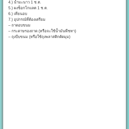
4.) น้ำมะนาว 1 ช.ต.
5.) ผงช็อกโกแลต 1 ช.ต.
6.) เทียนอบ
7.) อุปกรณ์ที่ต้องเตรียม
– ถาดอบขนม
– กระดาษรองถาด (หรือจะใช้น้ำมันพืชทา)
– ถุงบีบขนม (หรือใช้ถุงพลาสติกตัดมุม)