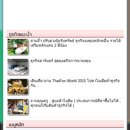
ธุรกิจแนะนำ
สวนจิ๋ว ปรับฮวงจุ้ยรับทรัพย์ ธุรกิจลงทุนหลักหมื่น รายได้
เสริมหลักแสน 2 พี่น้อง
ธุรกิจคาร์แคร์ สุดยอดกิจการน่าลงทุน
เดินเที่ยวงาน ThaiFex-World 2015 ไปหาไอเดียทำธุรกิจ
กัน…
จากคุณครู…สู่แม่ค้าไอติม ( ประสบการณ์ที่หาซื้อไม่ได้ ,
ทุกคนก็เริ่มต้นทำธุรกิจได้ )
เมนูหลัก