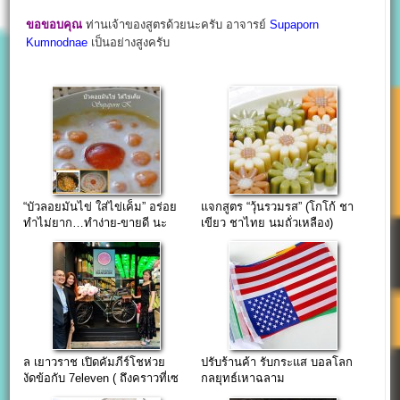
ขอขอบคุณ
ท่านเจ้าของสูตรด้วยนะครับ อาจารย์
Supaporn
Kumnodnae
เป็นอย่างสูงครับ
“บัวลอยมันไข่ ใส่ไข่เค็ม” อร่อย
แจกสูตร “วุ้นรวมรส” (โกโก้ ชา
ทำไม่ยาก…ทำง่าย-ขายดี นะ
เขียว ชาไทย นมถั่วเหลือง)
จ๊ะ…
ล เยาวราช เปิดคัมภีร์โชห่วย
ปรับร้านค้า รับกระแส บอลโลก
งัดข้อกับ 7eleven ( ถึงคราวที่เซ
กลยุทธ์เหาฉลาม
เว่นต้อง “กลัว” บ้าง )