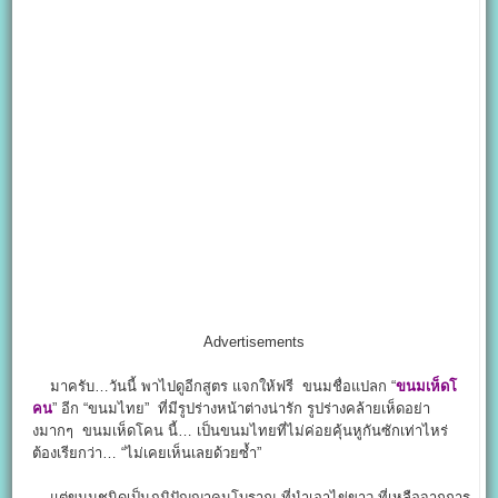
Advertisements
มาครับ…วันนี้ พาไปดูอีกสูตร แจกให้ฟรี ขนมชื่อแปลก “
ขนมเห็ดโ
คน
” อีก “ขนมไทย” ที่มีรูปร่างหน้าต่างน่ารัก รูปร่างคล้ายเห็ดอย่า
งมากๆ ขนมเห็ดโคน นี้… เป็นขนมไทยที่ไม่ค่อยคุ้นหูกันซักเท่าไหร่
ต้องเรียกว่า… “ไม่เคยเห็นเลยด้วยซ้ำ”
แต่ขนมชนิดเป็นภูมิปัญญาคนโบราณ ที่นำเอาไข่ขาว ที่เหลือจากการ