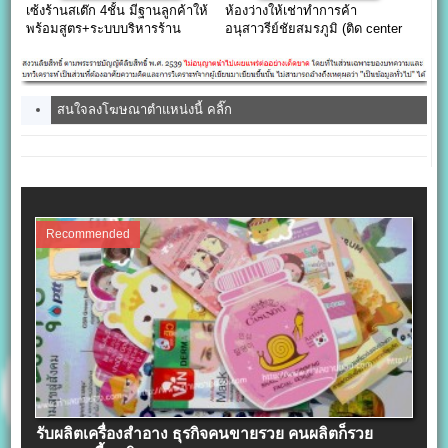
เซ้งร้านสเต๊ก 4ชั้น มีฐานลูกค้าให้
ห้องว่างให้เช่าทำการค้า
พร้อมสูตร+ระบบบริหารร้าน
อนุสาวรีย์ชัยสมรภูมิ (ติด center
one) 42.75 ตารางเมตร
สนใจลงโฆษณาตำแหน่งนี้ คลิ๊ก
Recommended
รับผลิตเครื่องสําอาง ธุรกิจคนขายรวย คนผลิตก็รวย