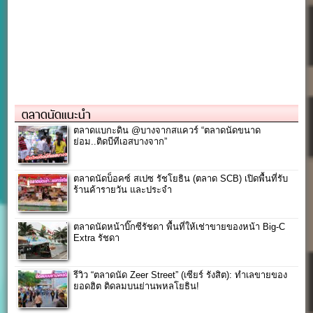
ตลาดนัดแนะนำ
ตลาดแบกะดิน @บางจากสแควร์ “ตลาดนัดขนาด
ย่อม..ติดบีทีเอสบางจาก”
ตลาดนัดบ็อคซ์ สเปซ รัชโยธิน (ตลาด SCB) เปิดพื้นที่รับ
ร้านค้ารายวัน และประจำ
ตลาดนัดหน้าบิ๊กซีรัชดา พื้นที่ให้เช่าขายของหน้า Big-C
Extra รัชดา
รีวิว “ตลาดนัด Zeer Street” (เซียร์ รังสิต): ทำเลขายของ
ยอดฮิต ติดลมบนย่านพหลโยธิน!