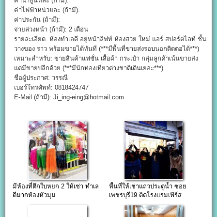
ค่าน้ำยูนิทละ (ถ้ามี):
ค่าไฟฟ้าหน่วยละ (ถ้ามี):
ค่าประกัน (ถ้ามี):
จ่ายล่วงหน้า (ถ้ามี): 2 เดือน
รายละเอียด: ห้องทำเลดี อยู่หน้าลิฟท์ ห้องสวย ใหม่ แอร์ สปอร์ตไลท์ ชั้น
วางของ ราว พร้อมขายได้ทันที (***มีพื้นที่ขายส่งรอบนอกติดต่อได้***)
เหมาะสำหรับ: ขายสินค้าแฟชั่น เสื้อผ้า กระเป๋า กลุ่มลูกค้าเน้นขายส่ง
แต่มีขายปลีกด้วย (***มีนักท่องเที่ยวต่างชาติเดินเยอะ***)
ชื่อผู้ประกาศ: วรรณี
เบอร์โทรศัพท์: 0818424747
E-Mail (ถ้ามี): Ji_ing-eing@hotmail.com
มีห้องที่ตึกใบหยก 2 ให้เช่า ทำเล
พื้นที่ให้เช่าแถวประตูน้ำ ซอย
ดีมากห้องหัวมุม
เพชรบุรี19 ติดโรงแรมเฟิร์ส