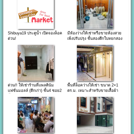
Shibuya19 ประตูน้ำ เปิดจองล็อค
มีห้องว่างให้เช่าหรือขายห้องสวย
ด่วน!
เพิ่งปรับปรุง ชั้นสองตึกใบหยกสอง
ด่วน!! ให้เช่าร้านที่แพลตินัม
พื้นที่ล็อคว่างให้เช่า ขนาด 2×1
แฟชั่นมอลล์ (ตึกเก่า) ชั้น4 ซอย2
ตร.ม. เหมาะสำหรับขายเสื้อผ้า
พื้นที่11.48ตรม.(เต็มห้อง)
แฟชั่นปลีก-ส่ง อาคารโชคอนันต์
แฟชั่น ประตูน้ำ