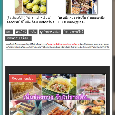
[ไอเดียเจ๋ง!!!] “ซาลาเปาทุเรียน”
“บะหมี่กล่อง เจ๊เปรี้ยว” ออเดอร์ปัง
ออกขายได้ไม่ถึงเดือน ออเดอร์พุ่ง
1,300 กล่อง(สูงสุด)
3,800 ลูก/วัน
sme
คาเวียร์
ธุรกิจ
ธุรกิจฟาร์มปลา
ไข่ปลาคาเวียร์
ไข่ปลาสเตอร์เจียน
Recommended