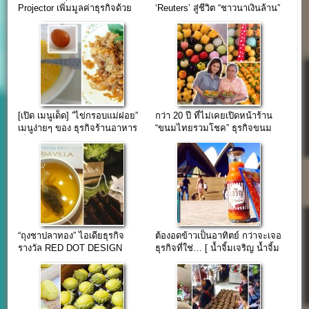
Projector เพิ่มมูลค่าธุรกิจด้วย
‘Reuters’ สู่ชีวิต “ชาวนาเงินล้าน”
บรรจุภัณฑ์
(ความสุขไม่จำกัด)
[เปิด เมนูเด็ด] ”ไข่กรอบแม่ฝอย”
กว่า 20 ปี ที่ไม่เคยเปิดหน้าร้าน
เมนูง่ายๆ ของ ธุรกิจร้านอาหาร
“ขนมไทยรวมโชค” ธุรกิจขนม
เล็กๆ(มีวิธีทำ)
ไทยโบราณ
“ถุงชาปลาทอง” ไอเดียธุรกิจ
ต้องอดข้าวเป็นอาทิตย์ กว่าจะเจอ
รางวัล RED DOT DESIGN
ธุรกิจที่ใช่… [ น้ำจิ้มเจริญ น้ำจิ้ม
AWARD 2014
สุด.. Amazing ]