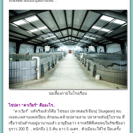
จะผลิตด้วยมือมนุษย์กันเลย…
บ่อเลี้ยงภายในโรงเรือน
ไข่ปลา
“คาเวียร์”
คืออะไร..
“
คาเวียร์
” แท้จริงแล้วก็คือ ไข่ของ ปลาสเตอร์เจียน( Sturgeon) พบ
เจอทะเลสาบแคสเปียน ลักษณะคล้ายปลาฉลาม ปลาสายพันธุ์โบราณ ที่
เชื่อว่ามันดำรงอยู่มานานแล้ว อายุยืนยาว จากสถิติที่เคยพบในรัชเซียอา
ยุราว 200 ปี , หนักถึง 1.5 ตัน ยาว 5 เมตร , ตัวเมียจะให้ไข่ ปีละครั้ง