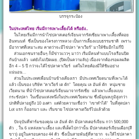
บรรจุกระป๋อง
ในประเทศไทย เริ่มมีการเพาะเลี้ยงได้ หรือยัง..
ในไทยเริ่มมีการนำไข่ปลาสเตอร์เจียนจากรัสเซียมาเพาะเลี้ยงที่ดอย
อินทนนท์ ซึ่งเป็นของโครงการหลวง เป็นการเลี้ยงแบบธรรมชาติ เพราะ
มีอากาศที่เหมาะสม คาดว่าจะมีไข่ปลา “คาเวียร์” มาให้ชิมอีกไม่กี่ปี
ส่วนเอกชนรายอื่นๆ ก็มีข่าวแววๆ มาว่า เริ่มมีคนทำแบบโรงเรือนปิด
กันบ้างแล้ว แต่ยังไม่เปิดเผย..(ปิดเป็นความลับ) เนื่องจากต้องรอผลผลิต
อีก 4 – 5 ปี กว่าจะได้ไข่ปลาคาเวียร์ แต่ในไทยต้องมีให้ชิมอย่าง
แน่นอน…
ส่วนในประเทศเพื่อนบ้านข้างเคียงเรา มีประเทศเวียดนามที่เพาะได้
แล้ว เป็นของ บริษัท “คาเวียร์ เด ดัก” โดยคุณ เล อันห์ ดัก หนุ่มชาย
เวียดนาม ที่นำไข่ปลาสเตอร์เจียนมาจากรัสเซีย แล้วเพาะเลี้ยงแบบ
กระชังปลา ในเขื่อนแห่งหนึ่งในประเทศเวียดนาม ซึ่งมีอุณหภูมิสูงกว่า
ปกติที่ปลาอยู่ถึง 10 องศา แต่ด้วยความเชื่อว่า “เขาทำได้” ในที่สุดปลา
Lot แรก ก็ออกมา และ เริ่มขาย ไข่ปลาคาเดวียร์ไปแล้วด้วย
ปัจจุบันที่ฟาร์มของคุณ เล อันห์ ดัก มีปลาสเตอร์เจียน กว่า 500,000
ตัว , ใน 6 แหล่งเพาะเลี้ยง และที่เด็ดไปกว่านั้น มีปลาสเตอร์เจียนเผือก(สี
ขาว) อยู่ในครอบครอง 44 ตัว ซึ่งเป็นสายพันธุ์ที่หายาก จะให้ไข่ปลาคา