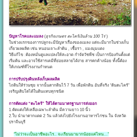
ปัญหาโรคและแมลง
(
ธุรกิจเกษตร
ตะไคร้เงินล้าน
100 ไร่
)
ในช่วงแรกของการปลูกจะมีปัญหาเรื่องของแมลง แต่จะมีมากในช่วงเก็บ
เกี่ยวผลผลิต เช่น หนอนเจาะลำต้น , เชื้อรา , แมงมุมแดง
วิธีแก้ไข :ต้องหมั่นดูแลแปลงให้สะอาด กำจัดวัชพืช เป็นการป้องกันตั้งแต่
เริ่มต้น และอาจใช้สารเคมีที่ย่อยสลายได้ง่าย สารตกค้างน้อย ทั้งนี้ต้อง
ให้เกณฑ์ที่โรงงานกำหนด
การปรับปรุงดินหลังเก็บผลผลิต
ไถดินให้ร่วนซุย จากนั้นตากดินไว้ 7 วัน เพื่อพักดิน อันที่จริง “ต้นตะไคร้”
เจริญเติบโตได้ในดินแทบทุกชนิด
การตัดแต่ง “ตะไคร้” ให้ได้ตามมาตรฐานการส่งออก
1.ตัดแต่งให้เหลือเฉพาะลำต้น มีความยาว 10 นิ้ว
2.ใบ นำมาตากแดด 2 วัน แล้วส่งไปยังโรงงานอาหารไก่ชน ใน จังหวัด
ปราจีนบุรี
“ไม่ว่าจะเป็นอาชีพอะไร.. จะเรียนมามากน้อยแค่ไหน…”