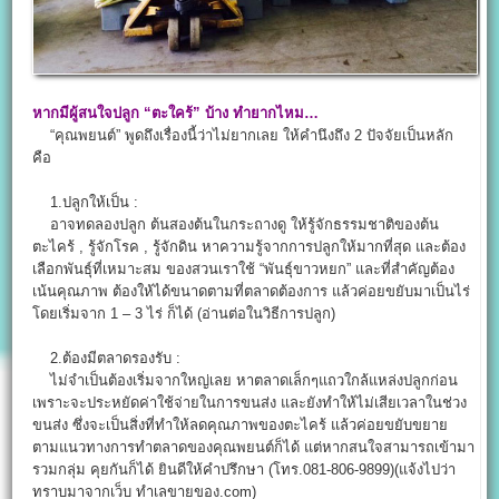
หากมีผู้สนใจปลูก “ตะใคร้” บ้าง ทำยากไหม…
“คุณพยนต์” พูดถึงเรื่องนี้ว่าไม่ยากเลย ให้คำนึงถึง 2 ปัจจัยเป็นหลัก
คือ
1.ปลูกให้เป็น :
อาจทดลองปลูก ต้นสองต้นในกระถางดู ให้รู้จักธรรมชาติของต้น
ตะไคร้ , รู้จักโรค , รู้จักดิน หาความรู้จากการปลูกให้มากที่สุด และต้อง
เลือกพันธุ์ที่เหมาะสม ของสวนเราใช้ “พันธุ์ขาวหยก” และที่สำคัญต้อง
เน้นคุณภาพ ต้องให้ได้ขนาดตามที่ตลาดต้องการ แล้วค่อยขยับมาเป็นไร่
โดยเริ่มจาก 1 – 3 ไร่ ก็ได้ (อ่านต่อในวิธีการปลูก)
2.ต้องมีตลาดรองรับ :
ไม่จำเป็นต้องเริ่มจากใหญ่เลย หาตลาดเล็กๆแถวใกล้แหล่งปลูกก่อน
เพราะจะประหยัดค่าใช้จ่ายในการขนส่ง และยังทำให้ไม่เสียเวลาในช่วง
ขนส่ง ซึ่งจะเป็นสิ่งที่ทำให้ลดคุณภาพของตะไคร้ แล้วค่อยขยับขยาย
ตามแนวทางการทำตลาดของคุณพยนต์ก็ได้ แต่หากสนใจสามารถเข้ามา
รวมกลุ่ม คุยกันก็ได้ ยินดีให้คำปรึกษา (โทร.081-806-9899)(แจ้งไปว่า
ทราบมาจากเว็บ ทำเลขายของ.com)