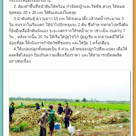
ก็จะประหยัดเรื่องแรงงาน
2. ต้องทำพื้นที่หน้าดินให้พร้อม กำจัดหญ้าและวัชพืช ต่างๆ ให้หมด
ขุดหลุม 20 x 20 cm ใส่ดินเลนลงในหลุ่ม
3.นำต้นพันธุ์ ความยาว 15 cm ใส่เข่งแนวตั้ง แล้วรดน้ำประมาณ 3
วัน จนรากใบเริ่มแตก ให้นำไปปักหลุมละ 2 ต้น ซึ่งถ้าหากตายไปหนึ่งต้น
ก็ยังมีเหลืออีกต้นนั่นเอง ระยะแตกรากให้รดน้ำมาก เช่า-เย็น จนครบ 7
วัน , หลังจากนั้น 20 วัน ให้เริ่มใส่ปุ่ยไข่ไก่ ปุ๋ยยูเรีย พวกสารเคมีให้ใส่
น้อยที่สุด ให้เน้นการกำจัดวัชพืชแทน และใส่ปุ๋ย 1 ครั้ง/เดือน
4.ให้แปลงปลูกทั้งหมดเป็น 8 ส่วน แล้วทยอยปลูกไปที่ละแปลง เพื่อให้
ผลผลิตไล่ออก ป้องกันความเสี่ยงเรื่องราคา และให้สามารถมีผลผลิต
อย่างต่อเนื่อง.