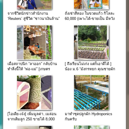
จากชีวิตนักข่าวสำนักงาน
ถั่งเช่าสีทอง ในขวดแก้ว กิโลละ
‘Reuters’ สู่ชีวิต “ชาวนาเงินล้าน”
60,000 (เพาะได้-ขายเป็น มีหวัง
(ความสุขไม่จำกัด)
รวย..) โดย ลุงหยุด
เมื่อสถาปนิก “ลาออก” กลับบ้าน
[ ถึงเรียนไม่เก่ง แต่ก็เอาดีได้ ]
ทำสิ่งนี้ให้ “พ่อ-แม่” [เกษตร
น้อง ม.6 “มังกรหยก คุณชายผัก
ออกแบบได้]
สลัด”
[ไอเดีย-เจ๋ง] เพิ่มมูลค่า..เมล่อน
มาทำชุดปลูกผัก Hydroponics
จากเดิมลูก 250 ขายได้ 8,000
กันครับ
บาท/ลูก